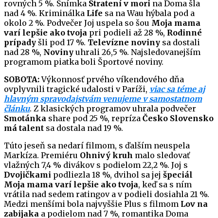
rovných 5 %. Snímka
Stratení v mori
na Doma šla
nad 4 %. Kriminálka
Life
sa na Wau hýbala pod a
okolo 2 %. Podvečer Joj uspela so šou
Moja mama
varí lepšie ako tvoja
pri podieli až 28 %,
Rodinné
prípady
šli pod 17 %.
Televízne noviny
sa dostali
nad 28 %,
Noviny
uhrali 26,5 %. Najsledovanejším
programom piatka boli Športové noviny.
SOBOTA:
Výkonnosť prvého víkendového dňa
ovplyvnili tragické udalosti v Paríži,
viac sa téme aj
hlavným spravodajstvám venujeme v samostatnom
článku
. Z klasických programov uhrala podvečer
Smotánka
share pod 25 %, repríza
Česko Slovensko
má talent
sa dostala nad 19 %.
Túto jeseň sa nedarí filmom, s ďalším neuspela
Markíza. Premiéru
Ohnivý kruh
malo sledovať
vlažných 7,4 % divákov s podielom 22,2 %. Joj s
Dvojičkami
podliezla 18 %, dvihol sa jej
špeciál
Moja mama varí lepšie ako tvoja
, keď sa s ním
vrátila nad sedem ratingov a v podieli dosiahla 21 %.
Medzi menšími bola najvyššie Plus s filmom
Lov na
zabijaka
a podielom nad 7 %, romantika Doma