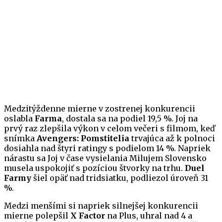
Medzitýždenne mierne v zostrenej konkurencii
oslabla
Farma
, dostala sa na podiel 19,5 %. Joj na
prvý raz zlepšila výkon v celom večeri s filmom, keď
snímka
Avengers: Pomstitelia
trvajúca až k polnoci
dosiahla nad štyri ratingy s podielom 14 %. Napriek
nárastu sa Joj v čase vysielania Milujem Slovensko
musela uspokojiť s pozíciou štvorky na trhu.
Duel
Farmy
šiel opäť nad tridsiatku, podliezol úroveň 31
%.
Medzi menšími si napriek silnejšej konkurencii
mierne polepšil
X Factor
na Plus, uhral nad 4 a