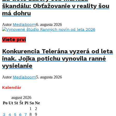
škandálu: Obťažovanie v reality šou
má dohru
Mediaboom
Autor
6. augusta 2026
Viete prví
Konkurencia Telerána vyzerá od leta
inak. Jojka potichu vynovila ranné
vysielanie
Mediaboom
Autor
5. augusta 2026
Kalendár
august 2026
Po
Ut
St
Št
Pi
So
Ne
1
2
3
4
5
6
7
8
9