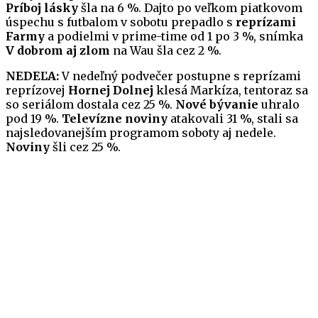
Príboj lásky
šla na 6 %. Dajto po veľkom piatkovom
úspechu s futbalom v sobotu prepadlo s
reprízami
Farmy
a podielmi v prime-time od 1 po 3 %, snímka
V dobrom aj zlom
na Wau šla cez 2 %.
NEDEĽA:
V nedeľný podvečer postupne s reprízami
reprízovej
Hornej Dolnej
klesá Markíza, tentoraz sa
so seriálom dostala cez 25 %.
Nové bývanie
uhralo
pod 19 %.
Televízne noviny
atakovali 31 %, stali sa
najsledovanejším programom soboty aj nedele.
Noviny
šli cez 25 %.