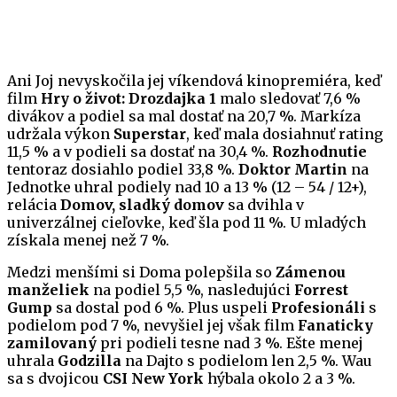
Ani Joj nevyskočila jej víkendová kinopremiéra, keď
film
Hry o život: Drozdajka 1
malo sledovať 7,6 %
divákov a podiel sa mal dostať na 20,7 %. Markíza
udržala výkon
Superstar
, keď mala dosiahnuť rating
11,5 % a v podieli sa dostať na 30,4 %.
Rozhodnutie
tentoraz dosiahlo podiel 33,8 %.
Doktor Martin
na
Jednotke uhral podiely nad 10 a 13 % (12 – 54 / 12+),
relácia
Domov, sladký domov
sa dvihla v
univerzálnej cieľovke, keď šla pod 11 %. U mladých
získala menej než 7 %.
Medzi menšími si Doma polepšila so
Zámenou
manželiek
na podiel 5,5 %, nasledujúci
Forrest
Gump
sa dostal pod 6 %. Plus uspeli
Profesionáli
s
podielom pod 7 %, nevyšiel jej však film
Fanaticky
zamilovaný
pri podieli tesne nad 3 %. Ešte menej
uhrala
Godzilla
na Dajto s podielom len 2,5 %. Wau
sa s dvojicou
CSI New York
hýbala okolo 2 a 3 %.