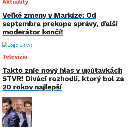
Aktuality
Veľké zmeny v Markíze: Od
septembra prekope správy, ďalší
moderátor končí!
Televízia
Takto znie nový hlas v upútavkách
STVR! Diváci rozhodli, ktorý bol za
20 rokov najlepší