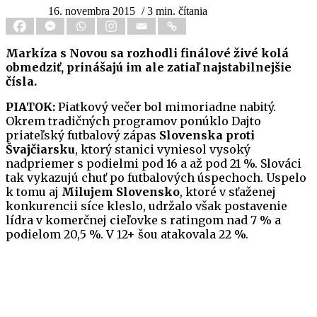
16. novembra 2015
/ 3 min. čítania
Markíza s Novou sa rozhodli finálové živé kolá
obmedziť, prinášajú im ale zatiaľ najstabilnejšie
čísla.
PIATOK:
Piatkový večer bol mimoriadne nabitý.
Okrem tradičných programov ponúklo Dajto
priateľský futbalový zápas
Slovenska proti
Švajčiarsku
, ktorý stanici vyniesol vysoký
nadpriemer s podielmi pod 16 a až pod 21 %. Slováci
tak vykazujú chuť po futbalových úspechoch. Uspelo
k tomu aj
Milujem Slovensko
, ktoré v sťaženej
konkurencii síce kleslo, udržalo však postavenie
lídra v komerčnej cieľovke s ratingom nad 7 % a
podielom 20,5 %. V 12+ šou atakovala 22 %.