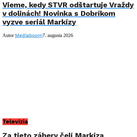
Vieme, kedy STVR odštartuje Vraždy
v dolinách! Novinka s Dobríkom
vyzve seriál Markízy
Mediaboom
Autor
7. augusta 2026
Televízia
Za tieto zábery čelí Markíza