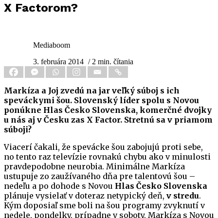
X Factorom?
Mediaboom
3. februára 2014
/ 2 min. čítania
Markíza a Joj zvedú na jar veľký súboj s ich
speváckymi šou. Slovenský líder spolu s Novou
ponúkne Hlas Česko Slovenska, komerčné dvojky
u nás aj v Česku zas X Factor. Stretnú sa v priamom
súboji?
Viacerí čakali, že spevácke šou zabojujú proti sebe,
no tento raz televízie rovnakú chybu ako v minulosti
pravdepodobne neurobia. Minimálne Markíza
ustupuje zo zaužívaného dňa pre talentovú šou –
nedeľu a po dohode s Novou
Hlas Česko Slovenska
plánuje vysielať v doteraz netypický deň,
v stredu
.
Kým doposiaľ sme boli na šou programy zvyknutí v
nedele, pondelky, prípadne v soboty, Markíza s Novou