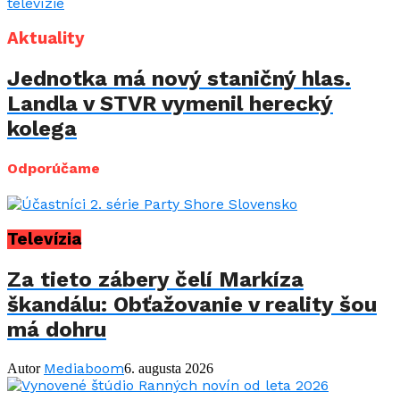
Aktuality
Jednotka má nový staničný hlas.
Landla v STVR vymenil herecký
kolega
Odporúčame
Televízia
Za tieto zábery čelí Markíza
škandálu: Obťažovanie v reality šou
má dohru
Mediaboom
Autor
6. augusta 2026