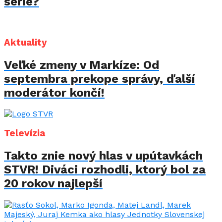
série?
Aktuality
Veľké zmeny v Markíze: Od
septembra prekope správy, ďalší
moderátor končí!
Televízia
Takto znie nový hlas v upútavkách
STVR! Diváci rozhodli, ktorý bol za
20 rokov najlepší