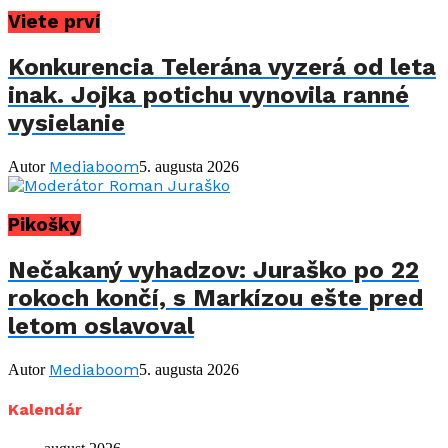
Viete prví
Konkurencia Telerána vyzerá od leta
inak. Jojka potichu vynovila ranné
vysielanie
Mediaboom
Autor
5. augusta 2026
Pikošky
Nečakaný vyhadzov: Juraško po 22
rokoch končí, s Markízou ešte pred
letom oslavoval
Mediaboom
Autor
5. augusta 2026
Kalendár