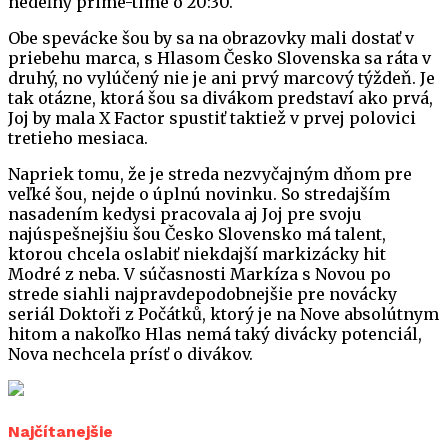
nedeľný prime-time o 20:30.
Obe spevácke šou by sa na obrazovky mali dostať v
priebehu marca, s Hlasom Česko Slovenska sa ráta v
druhý, no vylúčený nie je ani prvý marcový týždeň. Je
tak otázne, ktorá šou sa divákom predstaví ako prvá,
Joj by mala X Factor spustiť taktiež v prvej polovici
tretieho mesiaca.
Napriek tomu, že je streda nezvyčajným dňom pre
veľké šou, nejde o úplnú novinku. So stredajším
nasadením kedysi pracovala aj Joj pre svoju
najúspešnejšiu šou Česko Slovensko má talent,
ktorou chcela oslabiť niekdajší markizácky hit
Modré z neba. V súčasnosti Markíza s Novou po
strede siahli najpravdepodobnejšie pre novácky
seriál Doktoři z Počátků, ktorý je na Nove absolútnym
hitom a nakoľko Hlas nemá taký divácky potenciál,
Nova nechcela prísť o divákov.
Najčítanejšie