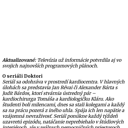
Aktualizované:
Televízia už informácie potvrdila aj vo
svojich najnovších programových plánoch.
O seriáli Doktori
Seriál sa odohráva v prostredí kardiocentra. V hlavných
úlohách sa predstavia Jan Révai či Alexander Bárta s
Judit Bárdos, ktorí stvárnia ústredný pár –
kardiochirurga Tomáša a kardiologičku Kláru. Ako
študenti boli milencami, dnes sa stali kolegami a každý
sa na prácu pozerá z iného uhla. Spája ich len napätie a
vzájomná nevraživosť. Seriál ponúkne každý týždeň
uzavretú epizódu, natáčanie neprebiehalo v štúdiových
interiéroch, ale v reálnych nemocničných priestoroch.