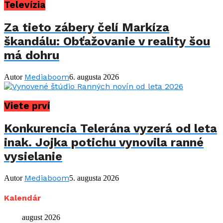
Televízia
Za tieto zábery čelí Markíza
škandálu: Obťažovanie v reality šou
má dohru
Mediaboom
Autor
6. augusta 2026
Viete prví
Konkurencia Telerána vyzerá od leta
inak. Jojka potichu vynovila ranné
vysielanie
Mediaboom
Autor
5. augusta 2026
Kalendár
august 2026