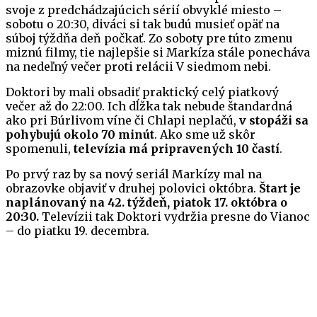
svoje z predchádzajúcich sérií obvyklé miesto –
sobotu o 20:30, diváci si tak budú musieť opäť na
súboj týždňa deň počkať. Zo soboty pre túto zmenu
miznú filmy, tie najlepšie si Markíza stále ponecháva
na nedeľný večer proti relácii V siedmom nebi.
Doktori by mali obsadiť praktický celý piatkový
večer až do 22:00. Ich dĺžka tak nebude štandardná
ako pri Búrlivom víne či Chlapi neplačú,
v stopáži sa
pohybujú okolo 70 minút
. Ako sme už skôr
spomenuli,
televízia má pripravených 10 častí
.
Po prvý raz by sa nový seriál Markízy mal na
obrazovke objaviť v druhej polovici októbra.
Štart je
naplánovaný na 42. týždeň, piatok 17. októbra o
20:30.
Televízii tak Doktori vydržia presne do Vianoc
– do piatku 19. decembra.