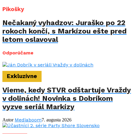
Pikošky
Nečakaný vyhadzov: Juraško po 22
rokoch končí, s Markízou ešte pred
letom oslavoval
Odporúčame
Exkluzívne
Vieme, kedy STVR odštartuje Vraždy
v dolinách! Novinka s Dobríkom
vyzve seriál Markízy
Mediaboom
Autor
7. augusta 2026