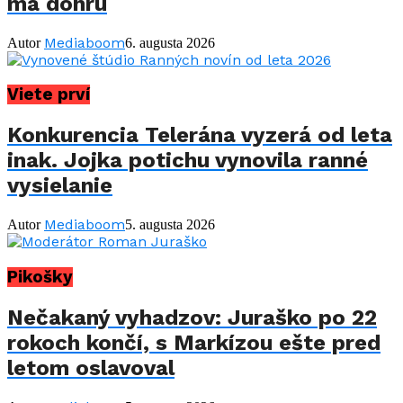
má dohru
Mediaboom
Autor
6. augusta 2026
Viete prví
Konkurencia Telerána vyzerá od leta
inak. Jojka potichu vynovila ranné
vysielanie
Mediaboom
Autor
5. augusta 2026
Pikošky
Nečakaný vyhadzov: Juraško po 22
rokoch končí, s Markízou ešte pred
letom oslavoval