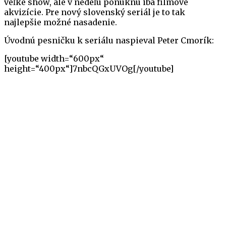
veľké show, ale v nedeľu ponúknu iba filmové
akvizície. Pre nový slovenský seriál je to tak
najlepšie možné nasadenie.
Úvodnú pesničku k seriálu naspieval Peter Cmorík:
[youtube width=“600px“
height=“400px“]7nbcQGxUVOg[/youtube]