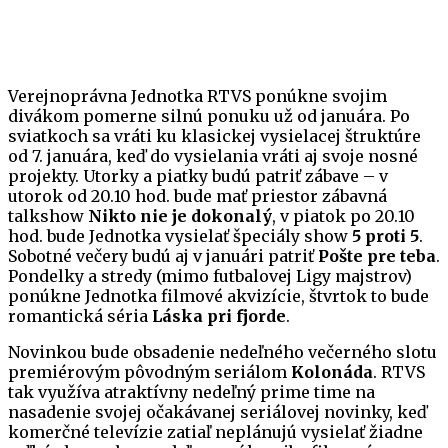
Verejnoprávna Jednotka RTVS ponúkne svojim
divákom pomerne silnú ponuku už od januára. Po
sviatkoch sa vráti ku klasickej vysielacej štruktúre
od 7. januára, keď do vysielania vráti aj svoje nosné
projekty. Utorky a piatky budú patriť zábave – v
utorok od 20.10 hod. bude mať priestor zábavná
talkshow
Nikto nie je dokonalý
, v piatok po 20.10
hod. bude Jednotka vysielať špeciály show
5 proti 5
.
Sobotné večery budú aj v januári patriť
Pošte pre teba
.
Pondelky a stredy (mimo futbalovej Ligy majstrov)
ponúkne Jednotka filmové akvizície, štvrtok to bude
romantická séria
Láska pri fjorde
.
Novinkou bude obsadenie nedeľného večerného slotu
premiérovým pôvodným seriálom
Kolonáda
. RTVS
tak využíva atraktívny nedeľný prime time na
nasadenie svojej očakávanej seriálovej novinky, keď
komerčné televízie zatiaľ neplánujú vysielať žiadne