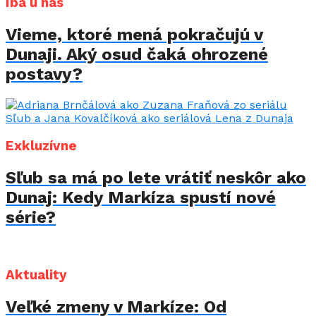
Iba u nás
Vieme, ktoré mená pokračujú v
Dunaji. Aký osud čaká ohrozené
postavy?
Exkluzívne
Sľub sa má po lete vrátiť neskôr ako
Dunaj: Kedy Markíza spustí nové
série?
Aktuality
Veľké zmeny v Markíze: Od