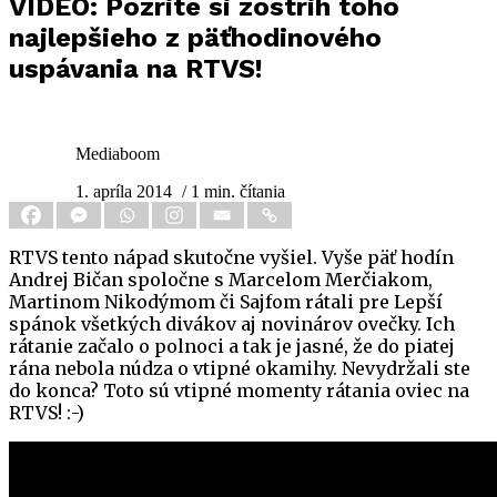
VIDEO: Pozrite si zostrih toho
najlepšieho z päťhodinového
uspávania na RTVS!
Mediaboom
1. apríla 2014
/ 1 min. čítania
RTVS tento nápad skutočne vyšiel. Vyše päť hodín
Andrej Bičan spoločne s Marcelom Merčiakom,
Martinom Nikodýmom či Sajfom rátali pre Lepší
spánok všetkých divákov aj novinárov ovečky. Ich
rátanie začalo o polnoci a tak je jasné, že do piatej
rána nebola núdza o vtipné okamihy. Nevydržali ste
do konca? Toto sú vtipné momenty rátania oviec na
RTVS! :-)