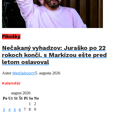
Pikošky
Nečakaný vyhadzov: Juraško po 22
rokoch končí, s Markízou ešte pred
letom oslavoval
Mediaboom
Autor
5. augusta 2026
Kalendár
august 2026
Po
Ut
St
Št
Pi
So
Ne
1
2
3
4
5
6
7
8
9