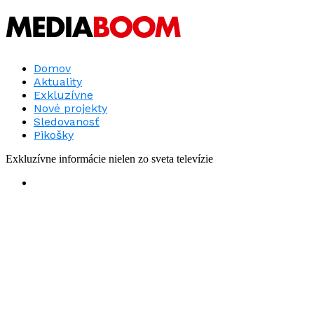
Domov
Aktuality
Exkluzívne
Nové projekty
Sledovanosť
Pikošky
Exkluzívne informácie nielen zo sveta televízie