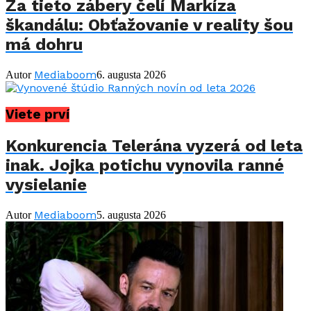
Za tieto zábery čelí Markíza
škandálu: Obťažovanie v reality šou
má dohru
Mediaboom
Autor
6. augusta 2026
Viete prví
Konkurencia Telerána vyzerá od leta
inak. Jojka potichu vynovila ranné
vysielanie
Mediaboom
Autor
5. augusta 2026