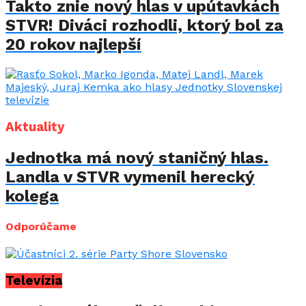
Takto znie nový hlas v upútavkách
STVR! Diváci rozhodli, ktorý bol za
20 rokov najlepší
Aktuality
Jednotka má nový staničný hlas.
Landla v STVR vymenil herecký
kolega
Odporúčame
Televízia