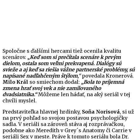
Spoločne s ďalšími hercami tiež ocenila kvalitu
scenárov. „
Keď som si prečítala scenáre k prvým
dielom, ostala som veľmi prekvapená. Dialógy sú
svieže a aj keď sa riešia vážne partnerské problémy, sú
napísané nadľahčeným štýlom
,“
povedala Kronerová.
Milo Král
so smiechom dodal:
„Bola to príjemná
zmena hrať svoj vek a nie zamilovaného
dvadsiatnika.“
Môžeme len hádať, na aký seriál v tej
chvíli myslel.
Predstaviteľka hlavnej hrdinky,
Soňa Norisová
, si už
na prvý pohľad so svojou postavou psychologičky
sadla. V seriáli sa zároveň stáva aj rozprávačkou,
podobne ako Meredith v Grey´s Anatomy či Carrie v
seriáli Sex v meste. Práve k tomuto seriálu bola Dr.