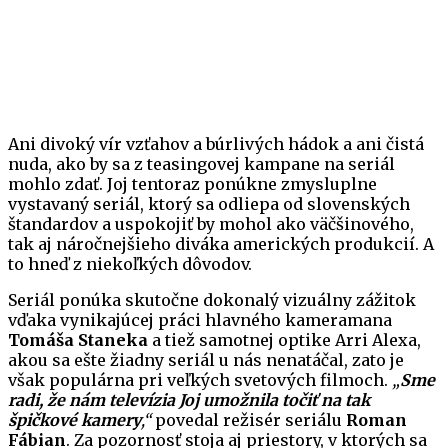
Ani divoký vír vzťahov a búrlivých hádok a ani čistá
nuda, ako by sa z teasingovej kampane na seriál
mohlo zdať. Joj tentoraz ponúkne zmysluplne
vystavaný seriál, ktorý sa odliepa od slovenských
štandardov a uspokojiť by mohol ako väčšinového,
tak aj náročnejšieho diváka amerických produkcií. A
to hneď z niekoľkých dôvodov.
Seriál ponúka skutočne dokonalý vizuálny zážitok
vďaka vynikajúcej práci hlavného kameramana
Tomáša Staneka
a tiež samotnej optike Arri Alexa,
akou sa ešte žiadny seriál u nás nenatáčal, zato je
však populárna pri veľkých svetových filmoch.
„
Sme
radi, že nám televízia Joj umožnila točiť na tak
špičkové kamery
,“
povedal režisér seriálu
Roman
Fábian
. Za pozornosť stoja aj priestory, v ktorých sa