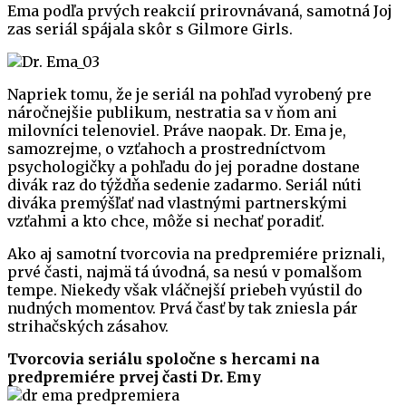
Ema podľa prvých reakcií prirovnávaná, samotná Joj
zas seriál spájala skôr s Gilmore Girls.
Napriek tomu, že je seriál na pohľad vyrobený pre
náročnejšie publikum, nestratia sa v ňom ani
milovníci telenoviel. Práve naopak. Dr. Ema je,
samozrejme, o vzťahoch a prostredníctvom
psychologičky a pohľadu do jej poradne dostane
divák raz do týždňa sedenie zadarmo. Seriál núti
diváka premýšľať nad vlastnými partnerskými
vzťahmi a kto chce, môže si nechať poradiť.
Ako aj samotní tvorcovia na predpremiére priznali,
prvé časti, najmä tá úvodná, sa nesú v pomalšom
tempe. Niekedy však vláčnejší priebeh vyústil do
nudných momentov. Prvá časť by tak zniesla pár
strihačských zásahov.
Tvorcovia seriálu spoločne s hercami na
predpremiére prvej časti Dr. Emy