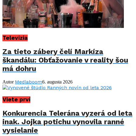
Televízia
Za tieto zábery čelí Markíza
škandálu: Obťažovanie v reality šou
má dohru
Mediaboom
Autor
6. augusta 2026
Viete prví
Konkurencia Telerána vyzerá od leta
inak. Jojka potichu vynovila ranné
vysielanie