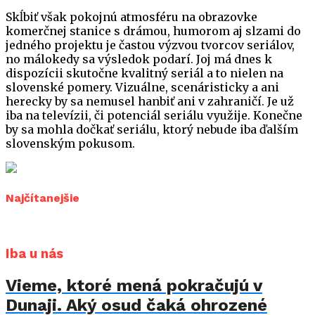
Skĺbiť však pokojnú atmosféru na obrazovke
komerčnej stanice s drámou, humorom aj slzami do
jedného projektu je častou výzvou tvorcov seriálov,
no málokedy sa výsledok podarí. Joj má dnes k
dispozícii skutočne kvalitný seriál a to nielen na
slovenské pomery. Vizuálne, scenáristicky a ani
herecky by sa nemusel hanbiť ani v zahraničí. Je už
iba na televízii, či potenciál seriálu využije. Konečne
by sa mohla dočkať seriálu, ktorý nebude iba ďalším
slovenským pokusom.
Najčítanejšie
Iba u nás
Vieme, ktoré mená pokračujú v
Dunaji. Aký osud čaká ohrozené