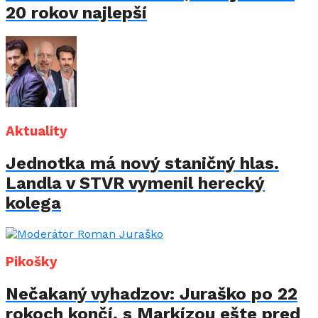
20 rokov najlepší
Aktuality
Jednotka má nový staničný hlas.
Landla v STVR vymenil herecký
kolega
Pikošky
Nečakaný vyhadzov: Juraško po 22
rokoch končí, s Markízou ešte pred