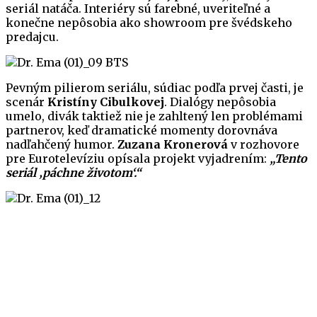
seriál natáča. Interiéry sú farebné, uveriteľné a
konečne nepôsobia ako showroom pre švédskeho
predajcu.
Pevným pilierom seriálu, súdiac podľa prvej časti, je
scenár
Kristíny Cibulkovej
. Dialógy nepôsobia
umelo, divák taktiež nie je zahltený len problémami
partnerov, keď dramatické momenty dorovnáva
nadľahčený humor.
Zuzana Kronerová
v rozhovore
pre Eurotelevíziu opísala projekt vyjadrením:
„Tento
seriál ‚páchne životom‘.“