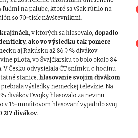
4 ľuďmi na palube, ktoré sa však rútilo na
ión so 70-tisíc návštevníkmi.
 krajinách
, v ktorých sa hlasovalo,
dopadlo
denticky, ako vo výsledku tak pomere
mecku aj Rakúsku až 86,9 % divákov
vine pilota, vo Švajčiarsku to bolo okolo 84
h. V Česku odvysielala ČT snímku o hodinu
tatné stanice,
hlasovanie svojim divákom
, prebrala výsledky nemeckej televízie. Na
 % divákov Dvojky hlasovalo za nevinu
vo v 15-minútovom hlasovaní vyjadrilo svoj
0 217 divákov
.