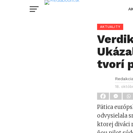
A
AKTUALITY
Verdik
Ukázal
tvorí 
Redakci
18. októb
Pätica európs
odvysielala 
ktorej diváci
ňou pilot súd