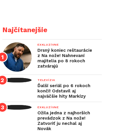
Najčítanejšie
EXKLUZÍVNE
Drsný koniec reštaurácie
z Na nože! Nahnevaní
majitelia po 8 rokoch
zatvárajú
TELEVÍZIA
Ďalší seriál po 6 rokoch
končí! Odstavil aj
najväčšie hity Markízy
EXKLUZÍVNE
Ožila jedna z najhorších
prevádzok z Na nože!
Zatvoriť ju nechal aj
Novák