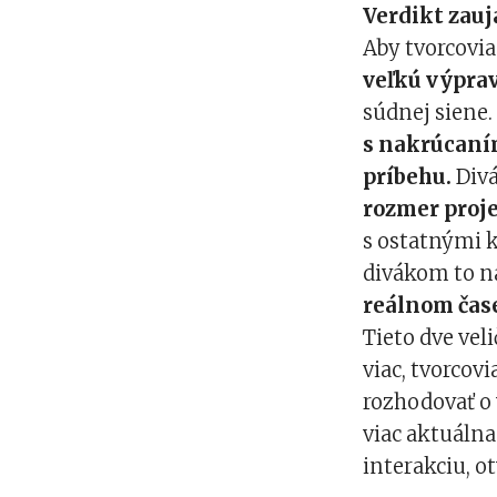
Verdikt zauj
Aby tvorcovia
veľkú výpra
súdnej siene
s nakrúcaní
príbehu.
Divá
rozmer proj
s ostatnými k
divákom to na
reálnom čas
Tieto dve veli
viac, tvorcov
rozhodovať o 
viac aktuáln
interakciu, o