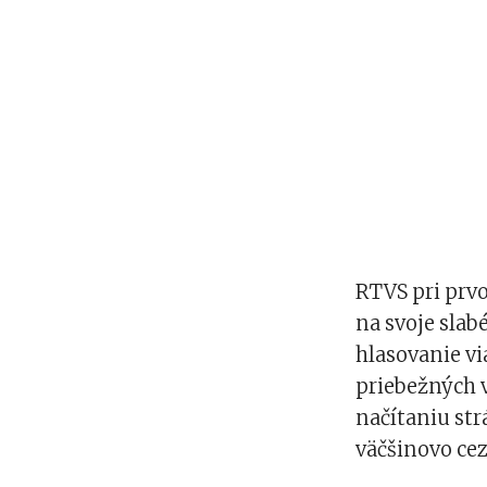
RTVS pri prv
na svoje slab
hlasovanie vi
priebežných v
načítaniu str
väčšinovo ce