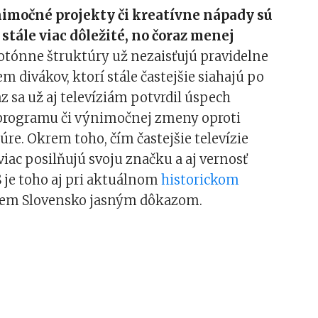
imočné projekty či kreatívne nápady sú
 stále viac dôležité, no čoraz menej
ónne štruktúry už nezaisťujú pravidelne
m divákov, ktorí stále častejšie siahajú po
az sa už aj televíziám potvrdil úspech
programu či výnimočnej zmeny oproti
úre. Okrem toho, čím častejšie televízie
iac posilňujú svoju značku a aj vernosť
 je toho aj pri aktuálnom
historickom
em Slovensko jasným dôkazom.