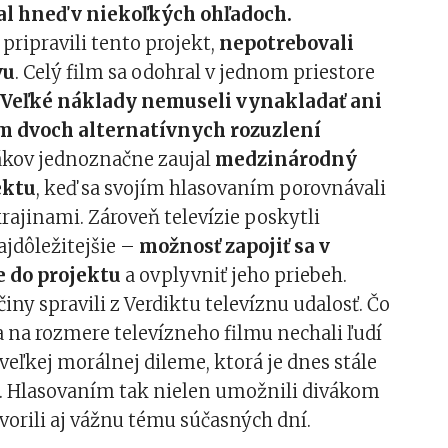
al hneď v niekoľkých ohľadoch.
 pripravili tento projekt,
nepotrebovali
vu
. Celý film sa odohral v jednom priestore
.
Veľké náklady nemuseli vynakladať ani
m dvoch alternatívnych rozuzlení
kov jednoznačne zaujal
medzinárodný
ektu
, keď sa svojím hlasovaním porovnávali
rajinami. Zároveň televízie poskytli
jdôležitejšie –
možnosť zapojiť sa v
e do projektu
a ovplyvniť jeho priebeh.
činy spravili z Verdiktu televíznu udalosť. Čo
ia na rozmere televízneho filmu nechali ľudí
veľkej morálnej dileme, ktorá je dnes stále
a. Hlasovaním tak nielen umožnili divákom
tvorili aj vážnu tému súčasných dní.