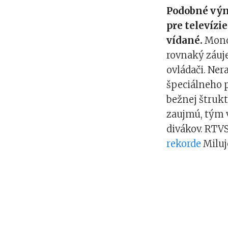
Podobné výn
pre televízie
vídané.
Monot
rovnaký záuje
ovládači. Ner
špeciálneho 
bežnej štrukt
zaujmú, tým v
divákov. RTVS
rekorde
Miluj