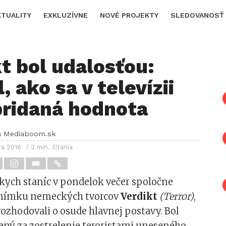
KTUALITY
EXKLUZÍVNE
NOVÉ PROJEKTY
SLEDOVANOSŤ
t bol udalosťou:
, ako sa v televízii
pridaná hodnota
a Mediaboom.sk
ra 2016
/ 2 min. čítania
kych staníc v pondelok večer spoločne
snímku nemeckých tvorcov
Verdikt
(Terror)
,
 rozhodovali o osude hlavnej postavy. Bol
ený za zostrelenie teroristami uneseného