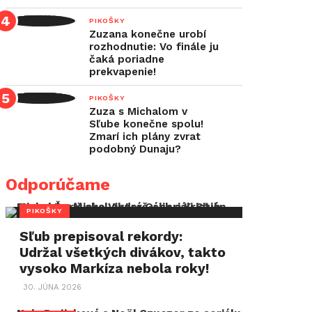
PIKOŠKY
Zuzana konečne urobí
rozhodnutie: Vo finále ju
čaká poriadne
prekvapenie!
PIKOŠKY
Zuza s Michalom v
Sľube konečne spolu!
Zmarí ich plány zvrat
podobný Dunaju?
Odporúčame
PIKOŠKY
Sľub prepisoval rekordy:
Udržal všetkých divákov, takto
vysoko Markíza nebola roky!
30. JÚNA 2026