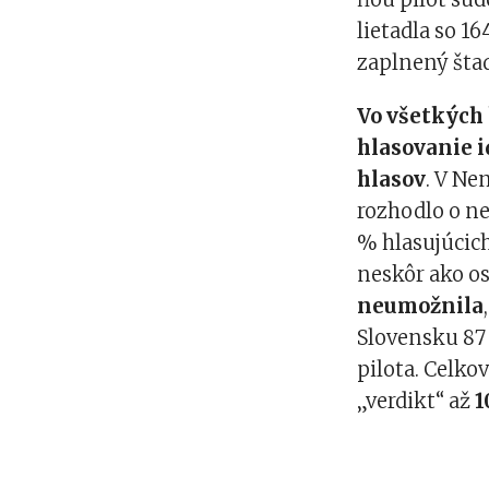
lietadla so 16
zaplnený štad
Vo všetkých
hlasovanie i
hlasov
. V Ne
rozhodlo o ne
% hlasujúcic
neskôr ako os
neumožnila
Slovensku 87
pilota. Celko
„verdikt“ až
1