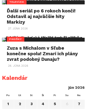
TELEVÍZIA
Ďalší seriál po 6 rokoch končí!
Odstavil aj najväčšie hity
Markízy
27. JÚNA 2026
PIKOŠKY
Zuza s Michalom v Sľube
konečne spolu! Zmarí ich plány
zvrat podobný Dunaju?
26. JÚNA 2026
Kalendár
jún 2026
Po
Ut
St
Št
Pi
So
Ne
6
1
2
3
4
5
7