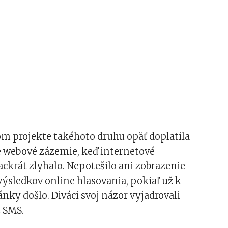
om projekte takéhoto druhu opäť doplatila
é webové zázemie, keď internetové
ackrát zlyhalo. Nepotešilo ani zobrazenie
ýsledkov online hlasovania, pokiaľ už k
ánky došlo. Diváci svoj názor vyjadrovali
z SMS.