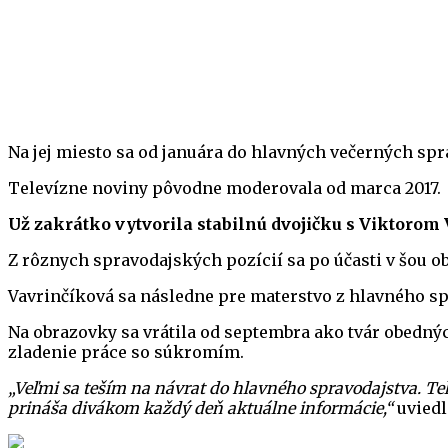
Na jej miesto sa od januára do hlavných večerných sp
Televízne noviny pôvodne moderovala od marca 2017.
Už zakrátko vytvorila stabilnú dvojičku s Viktorom 
Z rôznych spravodajských pozícií sa po účasti v šou o
Vavrinčíková sa následne pre materstvo z hlavného sp
Na obrazovky sa vrátila od septembra ako tvár obednýc
zladenie práce so súkromím.
„Veľmi sa teším na návrat do hlavného spravodajstva. Te
prináša divákom každý deň aktuálne informácie,“
uviedl