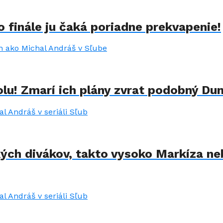
 finále ju čaká poriadne prekvapenie!
lu! Zmarí ich plány zvrat podobný Du
kých divákov, takto vysoko Markíza ne