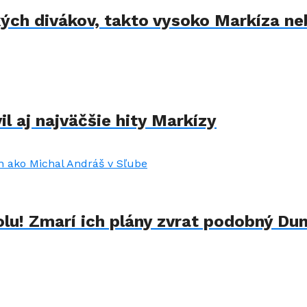
kých divákov, takto vysoko Markíza ne
il aj najväčšie hity Markízy
lu! Zmarí ich plány zvrat podobný Du