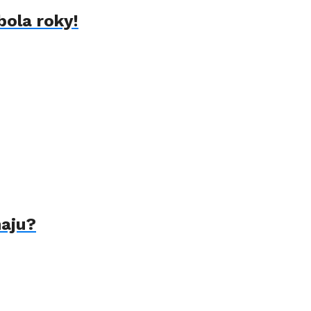
bola roky!
naju?