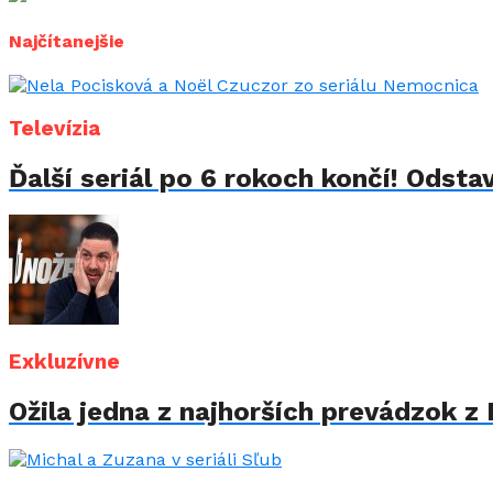
Najčítanejšie
Televízia
Ďalší seriál po 6 rokoch končí! Odstav
Exkluzívne
Ožila jedna z najhorších prevádzok z 