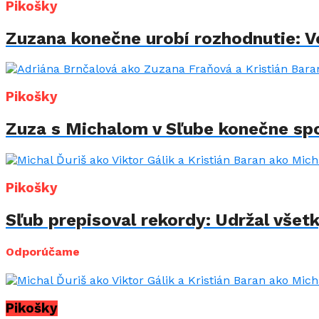
Pikošky
Zuzana konečne urobí rozhodnutie: Vo
Pikošky
Zuza s Michalom v Sľube konečne spo
Pikošky
Sľub prepisoval rekordy: Udržal všet
Odporúčame
Pikošky