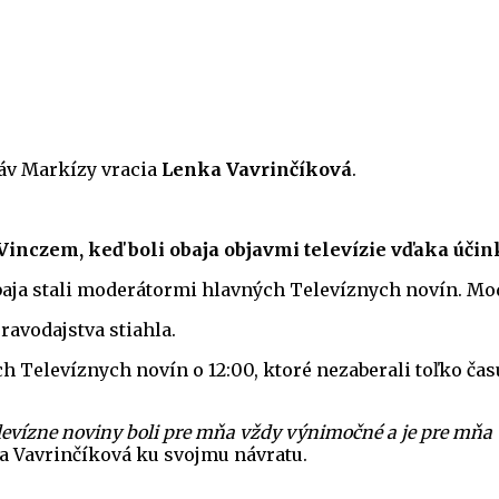
ráv Markízy vracia
Lenka Vavrinčíková
.
Vinczem, keď boli obaja objavmi televízie vďaka účin
baja stali moderátormi hlavných Televíznych novín. Mod
ravodajstva stiahla.
h Televíznych novín o 12:00, ktoré nezaberali toľko čas
levízne noviny boli pre mňa vždy výnimočné a je pre mňa 
a Vavrinčíková ku svojmu návratu.