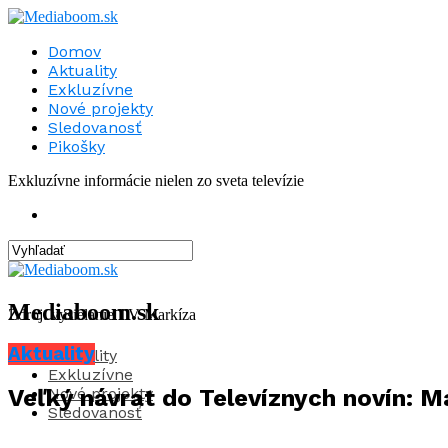
Domov
Aktuality
Exkluzívne
Nové projekty
Sledovanosť
Pikošky
Exkluzívne informácie nielen zo sveta televízie
Mediaboom.sk
Zdroj: vysielanie TV Markíza
Aktuality
Aktuality
Exkluzívne
Nové projekty
Veľký návrat do Televíznych novín: M
Sledovanosť