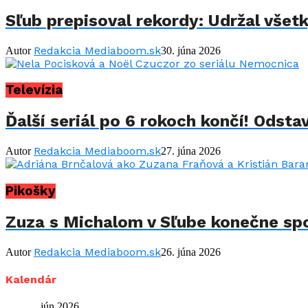
Sľub prepisoval rekordy: Udržal všet
Redakcia Mediaboom.sk
Autor
30. júna 2026
Televízia
Ďalší seriál po 6 rokoch končí! Odstav
Redakcia Mediaboom.sk
Autor
27. júna 2026
Pikošky
Zuza s Michalom v Sľube konečne spo
Redakcia Mediaboom.sk
Autor
26. júna 2026
Kalendár
jún 2026