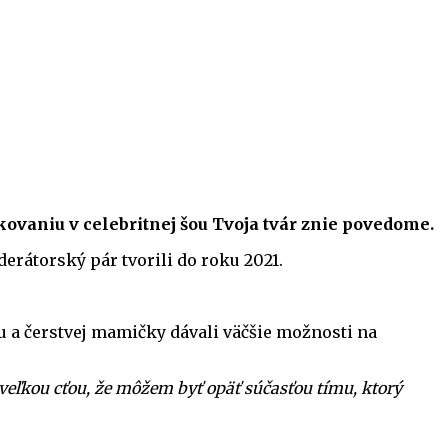
kovaniu v celebritnej šou Tvoja tvár znie povedome.
erátorský pár tvorili do roku 2021.
u a čerstvej mamičky dávali väčšie možnosti na
veľkou cťou, že môžem byť opäť súčasťou tímu, ktorý