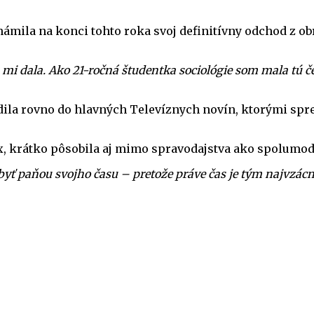
ámila na konci tohto roka svoj definitívny odchod z o
 dala. Ako 21-ročná študentka sociológie som mala tú česť
sadila rovno do hlavných Televíznych novín, ktorými sp
, krátko pôsobila aj mimo spravodajstva ako spolumode
byť paňou svojho času – pretože práve čas je tým najvzácn