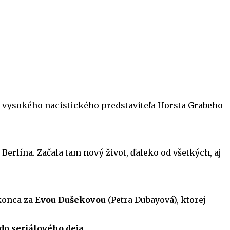
nie vysokého nacistického predstaviteľa Horsta Grabeho
Berlína. Začala tam nový život, ďaleko od všetkých, aj
okonca za
Evou Dušekovou
(Petra Dubayová), ktorej
 do seriálového deja.