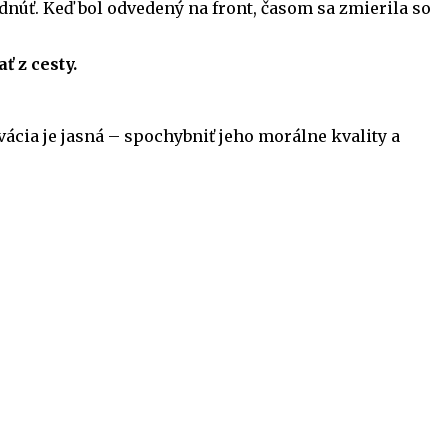
dnúť. Keď bol odvedený na front, časom sa zmierila so
ť z cesty.
ácia je jasná – spochybniť jeho morálne kvality a