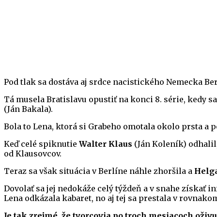
Pod tlak sa dostáva aj srdce nacistického Nemecka Be
Tá musela Bratislavu opustiť na konci 8. série, kedy 
(Ján Bakala).
Bola to Lena, ktorá si Grabeho omotala okolo prsta a 
Keď celé spiknutie
Walter Klaus
(Ján Koleník) odhalil
od Klausovcov.
Teraz sa však situácia v Berlíne náhle zhoršila a
Helg
Dovolať sa jej nedokáže celý týždeň a v snahe získať i
Lena odkázala kabaret, no aj tej sa prestala v rovnako
Je tak zrejmé, že tvorcovia po troch mesiacoch oživu