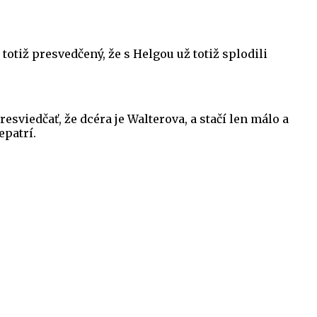
 totiž presvedčený, že s Helgou už totiž splodili
sviedčať, že dcéra je Walterova, a stačí len málo a
epatrí.