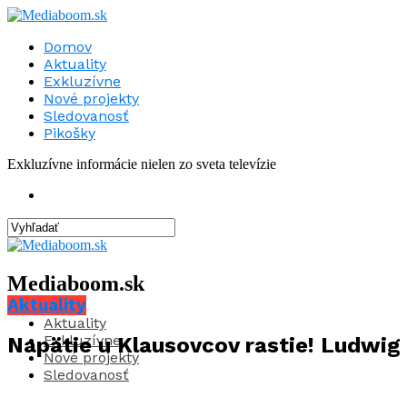
Domov
Aktuality
Exkluzívne
Nové projekty
Sledovanosť
Pikošky
Exkluzívne informácie nielen zo sveta televízie
Mediaboom.sk
Aktuality
Aktuality
Exkluzívne
Napätie u Klausovcov rastie! Ludwig 
Nové projekty
Sledovanosť