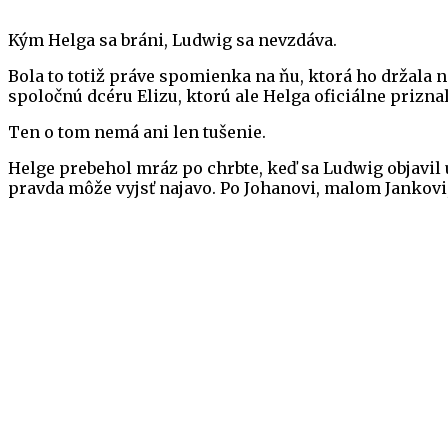
Kým Helga sa bráni, Ludwig sa nevzdáva.
Bola to totiž práve spomienka na ňu, ktorá ho držala na 
spoločnú dcéru Elizu, ktorú ale Helga oficiálne prizna
Ten o tom nemá ani len tušenie.
Helge prebehol mráz po chrbte, keď sa Ludwig objavil u 
pravda môže vyjsť najavo. Po Johanovi, malom Jankovi, 