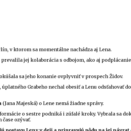
rlín, v ktorom sa momentálne nachádza aj Lena.
sa prevalila jej kolaborácia s odbojom, ako aj podpláca
pokúšala sa jeho konanie ovplyvniť v prospech Židov.
, úplatného Grabeho nechal obesiť a Lenu odsťahovať do 
a
(Jana Majeská) o Lene nemá žiadne správy.
nformácie o sestre podniká i zúfalé kroky. Vybrala sa d
m čase ozývať.
jú postavu Leny v deji a pripravujú pôdu na jej návrat