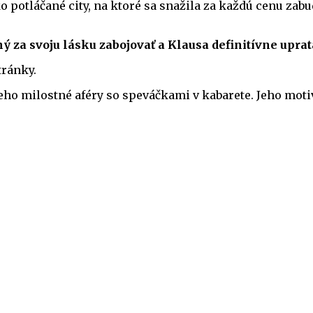
 potláčané city, na ktoré sa snažila za každú cenu zabu
 za svoju lásku zabojovať a Klausa definitívne uprata
tránky.
eho milostné aféry so speváčkami v kabarete. Jeho motiv