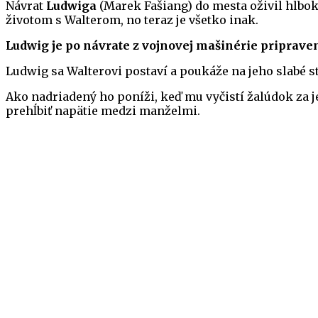
Návrat
Ludwiga
(Marek Fašiang) do mesta oživil hlboko
životom s Walterom, no teraz je všetko inak.
Ludwig je po návrate z vojnovej mašinérie pripravený
Ludwig sa Walterovi postaví a poukáže na jeho slabé s
Ako nadriadený ho poníži, keď mu vyčistí žalúdok za j
prehĺbiť napätie medzi manželmi.