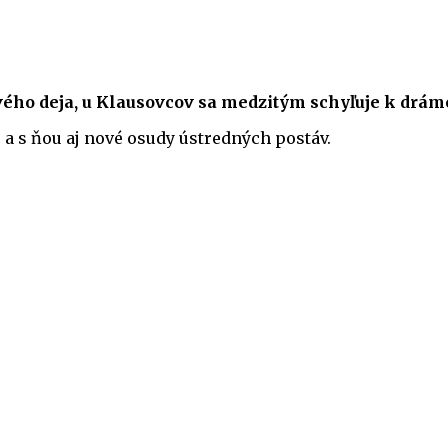
ového deja, u Klausovcov sa medzitým schyľuje k drám
u a s ňou aj nové osudy ústredných postáv.