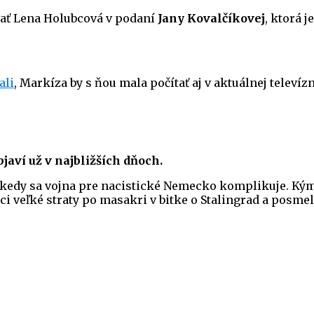
vať Lena Holubcová v podaní
Jany Kovalčíkovej
, ktorá 
ali
, Markíza by s ňou mala počítať aj v aktuálnej televí
bjaví
už v najbližších dňoch.
 kedy sa vojna pre nacistické Nemecko komplikuje. Kým 
 veľké straty po masakri v bitke o Stalingrad a posmel