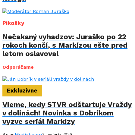
Pikošky
Nečakaný vyhadzov: Juraško po 22
rokoch končí, s Markízou ešte pred
letom oslavoval
Odporúčame
Exkluzívne
Vieme, kedy STVR odštartuje Vraždy
v dolinách! Novinka s Dobríkom
vyzve seriál Markízy
Mediaboom
Autor
7. augusta 2026