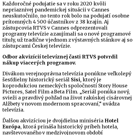
Každoročné podujatie sa v roku 2020 kvôli
nepriaznivej pandemickej situácii v Cannes
neuskutočnilo, no tento rok bolo na podujatí osobne
prítomných 4 500 účastníkov z 38 krajín. Aj
zástupcovia RTVS v Cannes odprezentovali
programy televízie a zaujímali sa o nové programové
tituly, už tradične v jednom z výstavných stánkov aj so
zástupcami Českej televízie.
Odbor akvizícií televíznej časti RTVS potvrdil
nákup viacerých programov.
Divákom verejnoprávna televízia ponúkne veľkolepý
šesťdielny historický seriál
Sisi,
ktorý je
koprodukciou nemeckých spoločností Story House
Pictures, Satel Film a Beta Film. „Seriál ponúka nový,
svieži a pravdivý pohľad na život rakúskej cisárovnej
Alžbety v novom modernom spracovaní,“ uvádza
televízia.
Ďalšou akvizíciou je dvojdielna miniséria
Hotel
Európa
, ktorá prináša historický príbeh hotela,
navštevovaného v medzivojnovom období