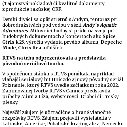
(Tajomstvá pokladov) či kvalitné dokumenty
z produkcie rakúskej ORF.
Detskí diváci sa opäť stretnú s Andym, tentoraz pri
dobrodružstvách pod vodou v sérii
Andy´s Aquatic
Adventures
. Milovníci hudby si prídu na svoje pri
hudobných dokumentoch a koncertoch ako
Spice
Girls
k 25. výročiu vydania prvého albumu,
Depeche
Mode
,
Chris Rea
a ďalších.
RTVS na trhu odprezentovala a predstavila
pôvodnú seriálovú tvorbu.
V spoločnom stánku s RTVS ponúkala napríklad
vlaňajší seriálový hit Hniezdo aj nový pôvodný seriál
Priznanie, ktorý RTVS uvedie začiatkom roka 2022.
Z animovanej tvorby RTVS v Cannes predstavila
príbehy Mimi a Líza, Websterovci, Drobci či Tresky
plesky.
Najväčší záujem je už tradične o hrané vianočné
rozprávky RTVS. Záujem prejavili vysielatelia v
Latinskej Amerike, Pobaltské krajiny, ale aj Nemecko