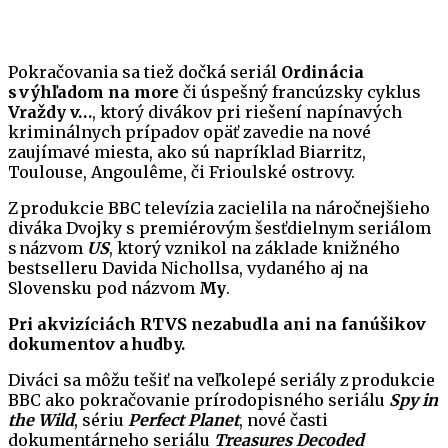
Pokračovania sa tiež dočká seriál
Ordinácia
s výhľadom na more
či úspešný francúzsky cyklus
Vraždy v…
, ktorý divákov pri riešení napínavých
kriminálnych prípadov opäť zavedie na nové
zaujímavé miesta, ako sú napríklad Biarritz,
Toulouse, Angoulême, či Frioulské ostrovy.
Z produkcie BBC televízia zacielila na náročnejšieho
diváka Dvojky s premiérovým šesťdielnym seriálom
s názvom
US
, ktorý vznikol na základe knižného
bestselleru Davida Nichollsa, vydaného aj na
Slovensku pod názvom
My
.
Pri akvizíciách RTVS nezabudla ani na fanúšikov
dokumentov a hudby.
Diváci sa môžu tešiť na veľkolepé seriály z produkcie
BBC ako pokračovanie prírodopisného seriálu
Spy in
the Wild
, sériu
Perfect Planet
, nové časti
dokumentárneho seriálu
Treasures Decoded