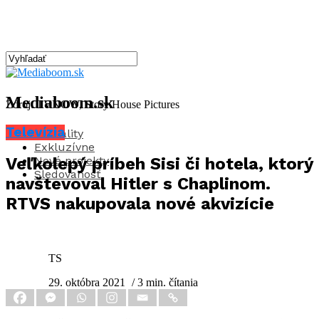
Mediaboom.sk
Zdroj: TVNOW, Story House Pictures
Televízia
Aktuality
Exkluzívne
Nové projekty
Veľkolepý príbeh Sisi či hotela, ktorý
Sledovanosť
navštevoval Hitler s Chaplinom.
RTVS nakupovala nové akvizície
TS
29. októbra 2021
/ 3 min. čítania