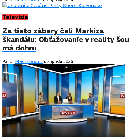
Televízia
Za tieto zábery čelí Markíza
škandálu: Obťažovanie v reality šou
má dohru
Mediaboom
Autor
6. augusta 2026