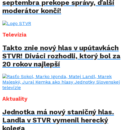
septembra prekope správy, ďalší
moderátor končí!
Televízia
Takto znie nový hlas v upútavkách
STVR! Diváci rozhodli, ktorý bol za
20 rokov najlepší
Aktuality
Jednotka má nový staničný hlas.
Landla v STVR vymenil herecký
kolega