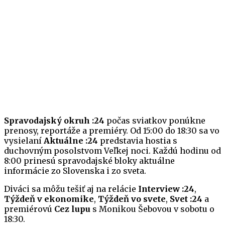
Spravodajský okruh :24
počas sviatkov ponúkne
prenosy, reportáže a premiéry. Od 15:00 do 18:30 sa vo
vysielaní
Aktuálne :24
predstavia hostia s
duchovným posolstvom Veľkej noci. Každú hodinu od
8:00 prinesú spravodajské bloky aktuálne
informácie zo Slovenska i zo sveta.
Diváci sa môžu tešiť aj na relácie
Interview :24
,
Týždeň v ekonomike
,
Týždeň vo svete
,
Svet :24
a
premiérovú
Cez lupu
s Monikou Šebovou v sobotu o
18:30.