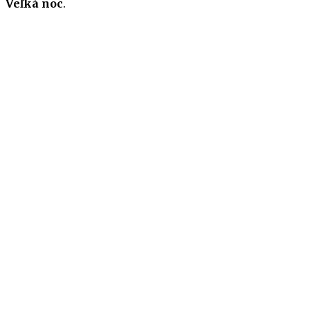
Veľká noc
.