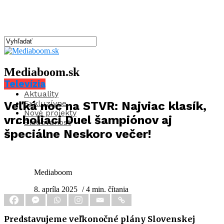
Mediaboom.sk
Televízia
Aktuality
Exkluzívne
Veľká noc na STVR: Najviac klasík,
Nové projekty
vrcholiaci Duel šampiónov aj
Sledovanosť
špeciálne Neskoro večer!
Mediaboom
8. apríla 2025
/ 4 min. čítania
Predstavujeme veľkonočné plány Slovenskej