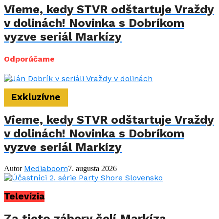
Vieme, kedy STVR odštartuje Vraždy
v dolinách! Novinka s Dobríkom
vyzve seriál Markízy
Odporúčame
Exkluzívne
Vieme, kedy STVR odštartuje Vraždy
v dolinách! Novinka s Dobríkom
vyzve seriál Markízy
Mediaboom
Autor
7. augusta 2026
Televízia
Za tieto zábery čelí Markíza