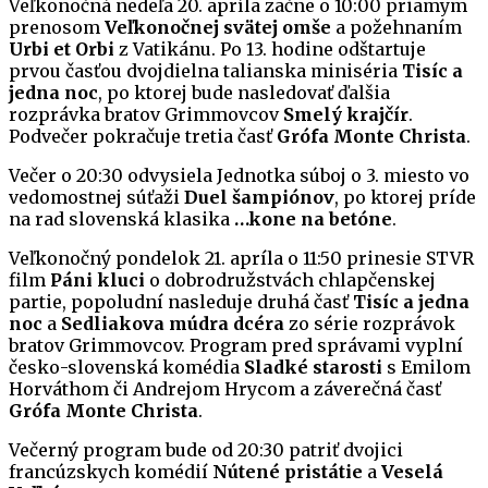
Veľkonočná nedeľa 20. apríla začne o 10:00 priamym
prenosom
Veľkonočnej svätej omše
a požehnaním
Urbi et Orbi
z Vatikánu. Po 13. hodine odštartuje
prvou časťou dvojdielna talianska miniséria
Tisíc a
jedna noc
, po ktorej bude nasledovať ďalšia
rozprávka bratov Grimmovcov
Smelý krajčír
.
Podvečer pokračuje tretia časť
Grófa Monte Christa
.
Večer o 20:30 odvysiela Jednotka súboj o 3. miesto vo
vedomostnej súťaži
Duel šampiónov
, po ktorej príde
na rad slovenská klasika
…kone na betóne
.
Veľkonočný pondelok 21. apríla o 11:50 prinesie STVR
film
Páni kluci
o dobrodružstvách chlapčenskej
partie, popoludní nasleduje druhá časť
Tisíc a jedna
noc
a
Sedliakova múdra dcéra
zo série rozprávok
bratov Grimmovcov. Program pred správami vyplní
česko-slovenská komédia
Sladké starosti
s Emilom
Horváthom či Andrejom Hrycom a záverečná časť
Grófa Monte Christa
.
Večerný program bude od 20:30 patriť dvojici
francúzskych komédií
Nútené pristátie
a
Veselá