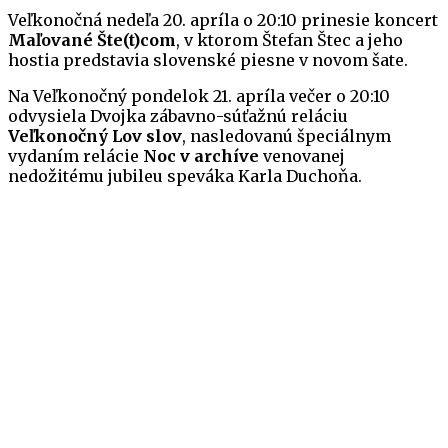
Veľkonočná nedeľa 20. apríla o 20:10 prinesie koncert
Maľované Šte(t)com
, v ktorom Štefan Štec a jeho
hostia predstavia slovenské piesne v novom šate.
Na Veľkonočný pondelok 21. apríla večer o 20:10
odvysiela Dvojka zábavno-súťažnú reláciu
Veľkonočný Lov slov
, nasledovanú špeciálnym
vydaním relácie
Noc v archíve
venovanej
nedožitému jubileu speváka Karla Duchoňa.