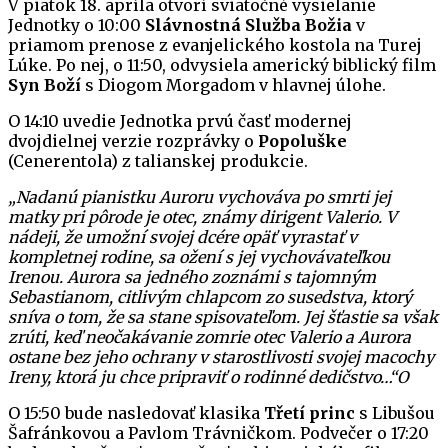
V piatok 18. apríla otvorí sviatočné vysielanie
Jednotky o 10:00
Slávnostná Služba Božia
v
priamom prenose z evanjelického kostola na Turej
Lúke. Po nej, o 11:50, odvysiela americký biblický film
Syn Boží
s Diogom Morgadom v hlavnej úlohe.
O 14:10 uvedie Jednotka prvú časť modernej
dvojdielnej verzie rozprávky o
Popoluške
(Cenerentola) z talianskej produkcie.
„Nadanú pianistku Auroru vychováva po smrti jej
matky pri pôrode je otec, známy dirigent Valerio. V
nádeji, že umožní svojej dcére opäť vyrastať v
kompletnej rodine, sa ožení s jej vychovávateľkou
Irenou. Aurora sa jedného zoznámi s tajomným
Sebastianom, citlivým chlapcom zo susedstva, ktorý
sníva o tom, že sa stane spisovateľom. Jej šťastie sa však
zrúti, keď neočakávanie zomrie otec Valerio a Aurora
ostane bez jeho ochrany v starostlivosti svojej macochy
Ireny, ktorá ju chce pripraviť
o rodinné dedičstvo…“O
O 15:50 bude nasledovať klasika
Třetí princ
s Libušou
Šafránkovou a Pavlom Trávničkom. Podvečer o 17:20