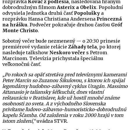
rozprávka
Kováč z podlesia
, nasledovaná hraným
dobrodružným filmom
Asterix a Obelix
. Popoludní
odvysiela Jednotka druhú časť
Popolušky
a
rozprávku Hansa Christiana Andersena
Princezná
na hrášku
. Podvečer pokračuje druhou časťou
Gróf
Monte Christo
.
Sobotný večer bude nezmenený — o 20:30 prinesie
premiérové vydanie relácie
Záhady tela
, po ktorej
nasleduje talkshow
Neskoro večer
s Petrom
Marcinom. Televízia prichystala špeciálnu
veľkonočnú časť.
„Po rokoch sa opäť stretáva pred televíznymi kamerami
Peter Marcin so Zuzanou Šikulovou, s ktorou ich spájal
legendárny hudobno-zábavný cyklus Uragán. Massimo
Attanasio je taliansky šéfkuchár, dnes vlastní
reštauráciu v Bratislave, kde už hostil mnohé známe
osobnosti zo sveta. A z východného Slovenska
privítame ľudovo-zábavno-humoristicko-dobrodružnú
kapelu Ščamba. Od založenia v roku 2000 hrajú v tom
istom zložení,“
uvádza STVR.