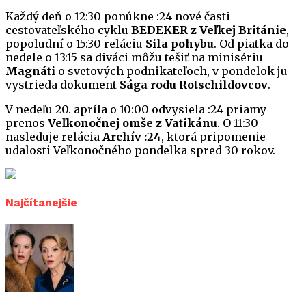
Každý deň o 12:30 ponúkne :24 nové časti
cestovateľského cyklu
BEDEKER z Veľkej Británie
,
popoludní o 15:30 reláciu
Sila pohybu
. Od piatka do
nedele o 13:15 sa diváci môžu tešiť na minisériu
Magnáti
o svetových podnikateľoch, v pondelok ju
vystrieda dokument
Sága rodu Rotschildovcov
.
V nedeľu 20. apríla o 10:00 odvysiela :24 priamy
prenos
Veľkonočnej omše z Vatikánu
. O 11:30
nasleduje relácia
Archív :24
, ktorá pripomenie
udalosti Veľkonočného pondelka spred 30 rokov.
Najčítanejšie