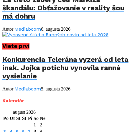
škandálu: Obťažovanie v reality šou
má dohru
Mediaboom
Autor
6. augusta 2026
Viete prví
Konkurencia Telerána vyzerá od leta
inak. Jojka potichu vynovila ranné
vysielanie
Mediaboom
Autor
5. augusta 2026
Kalendár
august 2026
Po
Ut
St
Št
Pi
So
Ne
1
2
3
4
5
6
7
8
9