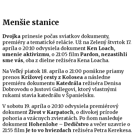
Menšie stanice
Dvojka
prinesie počas sviatkov dokumenty,
premiéry a tematické relácie. Už na Zelený štvrtok 17.
apríla o 20:10 odvysiela dokument
Ken Loach,
umenie aktivizmu
, o 21:05 film
Pardon, nezastihli
sme vás
, oba z dielne režiséra Kena Loacha.
Na Veľký piatok 18. apríla o 21:00 ponúkne priamy
prenos
Krížovej cesty z Kolosea
a následne
premiéru dokumentu
Katedrála
režiséra Denisa
Dobrovodu o Justovi Gallegovi, ktorý vlastnými
rukami stavia katedrálu v Španielsku.
V sobotu 19. apríla o 20:10 odvysiela premiérový
dokument
Život v Karpatoch
, o divokej prírode
pohoria a vzácnych zvieratách. Po ňom nasleduje
dokument
Hohenlohe – Dedičstvo
a večer uzavrie o
21:55 film
Je to vo hviezdach
režiséra Petra Kerekesa.