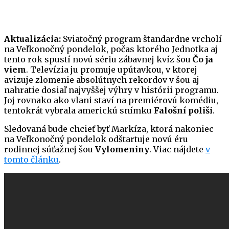
Aktualizácia:
Sviatočný program štandardne vrcholí
na Veľkonočný pondelok, počas ktorého Jednotka aj
tento rok spustí novú sériu zábavnej kvíz šou
Čo ja
viem
. Televízia ju promuje upútavkou, v ktorej
avizuje zlomenie absolútnych rekordov v šou aj
nahratie dosiaľ najvyššej výhry v histórii programu.
Joj rovnako ako vlani staví na premiérovú komédiu,
tentokrát vybrala americkú snímku
Falošní poliši
.
Sledovaná bude chcieť byť Markíza, ktorá nakoniec
na Veľkonočný pondelok odštartuje novú éru
rodinnej súťažnej šou
Vylomeniny
. Viac nájdete
v
tomto článku
.