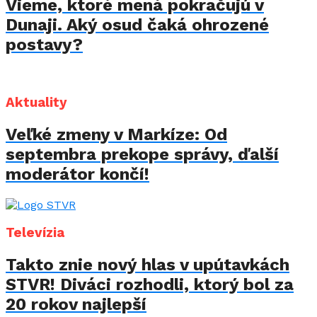
Vieme, ktoré mená pokračujú v
Dunaji. Aký osud čaká ohrozené
postavy?
Aktuality
Veľké zmeny v Markíze: Od
septembra prekope správy, ďalší
moderátor končí!
Televízia
Takto znie nový hlas v upútavkách
STVR! Diváci rozhodli, ktorý bol za
20 rokov najlepší