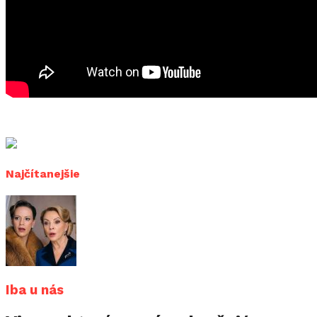
Najčítanejšie
Iba u nás