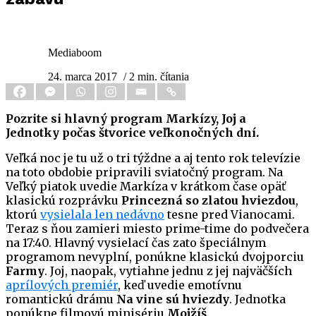
Mediaboom
24. marca 2017
/ 2 min. čítania
Pozrite si hlavný program Markízy, Joj a
Jednotky počas štvorice veľkonočných dní.
Veľká noc je tu už o tri týždne a aj tento rok televízie
na toto obdobie pripravili sviatočný program. Na
Veľký piatok uvedie Markíza v krátkom čase opäť
klasickú rozprávku
Princezná so zlatou hviezdou
,
ktorú
vysielala len nedávno
tesne pred Vianocami.
Teraz s ňou zamieri miesto prime-time do podvečera
na 17:40. Hlavný vysielací čas zato špeciálnym
programom nevyplní, ponúkne klasickú dvojporciu
Farmy
. Joj, naopak, vytiahne jednu z jej najväčších
aprílových premiér
, keď uvedie emotívnu
romantickú drámu
Na vine sú hviezdy
. Jednotka
ponúkne filmovú minisériu
Mojžíš
.