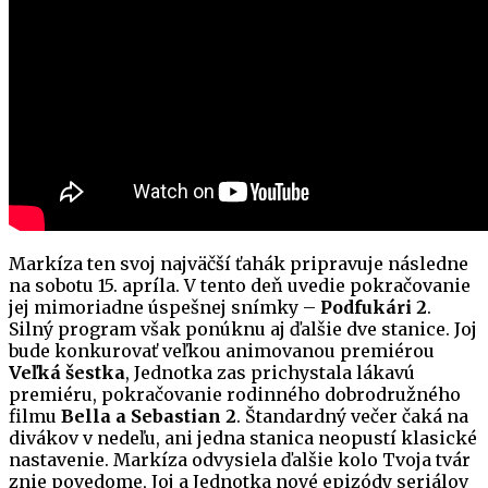
Markíza ten svoj najväčší ťahák pripravuje následne
na sobotu 15. apríla. V tento deň uvedie pokračovanie
jej mimoriadne úspešnej snímky –
Podfukári 2
.
Silný program však ponúknu aj ďalšie dve stanice. Joj
bude konkurovať veľkou animovanou premiérou
Veľká šestka
, Jednotka zas prichystala lákavú
premiéru, pokračovanie rodinného dobrodružného
filmu
Bella a Sebastian 2
. Štandardný večer čaká na
divákov v nedeľu, ani jedna stanica neopustí klasické
nastavenie. Markíza odvysiela ďalšie kolo Tvoja tvár
znie povedome, Joj a Jednotka nové epizódy seriálov