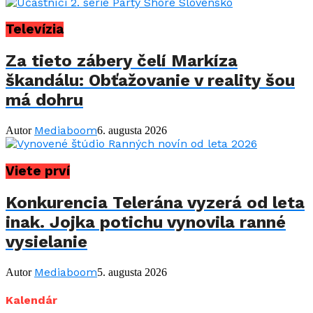
Televízia
Za tieto zábery čelí Markíza
škandálu: Obťažovanie v reality šou
má dohru
Mediaboom
Autor
6. augusta 2026
Viete prví
Konkurencia Telerána vyzerá od leta
inak. Jojka potichu vynovila ranné
vysielanie
Mediaboom
Autor
5. augusta 2026
Kalendár