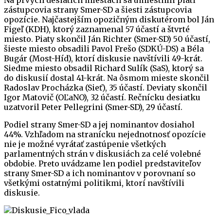
Na prvých desiatich miestach sa umiestnili piati
zástupcovia strany Smer-SD a šiesti zástupcovia
opozície. Najčastejším opozičným diskutérom bol Ján
Figeľ (KDH), ktorý zaznamenal 57 účastí a štvrté
miesto. Piaty skončil Ján Richter (Smer-SD) 50 účastí,
šieste miesto obsadili Pavol Frešo (SDKÚ-DS) a Béla
Bugár (Most-Híd), ktorí diskusie navštívili 49-krát.
Siedme miesto obsadil Richard Sulík (SaS), ktorý sa
do diskusií dostal 41-krát. Na ôsmom mieste skončil
Radoslav Procházka (Sieť), 35 účastí. Deviaty skončil
Igor Matovič (OĽaNO), 32 účastí. Rečnícku desiatku
uzatvoril Peter Pellegrini (Smer-SD), 29 účastí.
Podiel strany Smer-SD a jej nominantov dosiahol
44%. Vzhľadom na stranícku nejednotnosť opozície
nie je možné vyrátať zastúpenie všetkých
parlamentných strán v diskusiách za celé volebné
obdobie. Preto uvádzame len podiel predstaviteľov
strany Smer-SD a ich nominantov v porovnaní so
všetkými ostatnými politikmi, ktorí navštívili
diskusie.