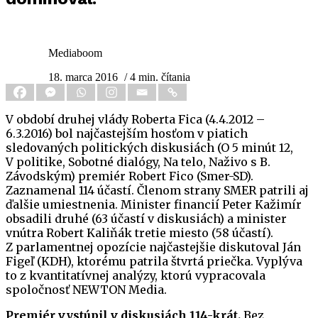
Mediaboom
18. marca 2016
/ 4 min. čítania
V období druhej vlády Roberta Fica (4.4.2012 –
6.3.2016) bol najčastejším hosťom v piatich
sledovaných politických diskusiách (O 5 minút 12,
V politike, Sobotné dialógy, Na telo, Naživo s B.
Závodským) premiér Robert Fico (Smer-SD).
Zaznamenal 114 účastí. Členom strany SMER patrili aj
ďalšie umiestnenia. Minister financií Peter Kažimír
obsadili druhé (63 účastí v diskusiách) a minister
vnútra Robert Kaliňák tretie miesto (58 účastí).
Z parlamentnej opozície najčastejšie diskutoval Ján
Figeľ (KDH), ktorému patrila štvrtá priečka. Vyplýva
to z kvantitatívnej analýzy, ktorú vypracovala
spoločnosť NEWTON Media.
Premiér vystúpil v diskusiách 114-krát.
Bez