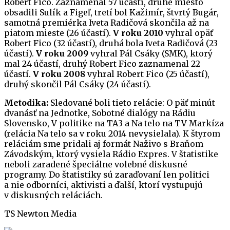
Robert Fico. Zaznamenal 57 účastí, druhé miesto
obsadili Sulík a Figeľ, tretí bol Kažimír, štvrtý Bugár,
samotná premiérka Iveta Radičová skončila až na
piatom mieste (26 účastí).
V roku 2010
vyhral opäť
Robert Fico (32 účastí), druhá bola Iveta Radičová (23
účastí).
V roku 2009
vyhral Pál Csáky (SMK), ktorý
mal 24 účastí, druhý Robert Fico zaznamenal 22
účastí.
V roku 2008
vyhral Robert Fico (25 účastí),
druhý skončil Pál Csáky (24 účastí).
Metodika:
Sledované boli tieto relácie: O päť minút
dvanásť na Jednotke, Sobotné dialógy na Rádiu
Slovensko, V politike na TA3 a Na telo na TV Markíza
(relácia Na telo sa v roku 2014 nevysielala). K štyrom
reláciám sme pridali aj formát Naživo s Braňom
Závodským, ktorý vysiela Rádio Expres. V štatistike
neboli zaradené špeciálne volebné diskusné
programy. Do štatistiky sú zaraďovaní len politici
a nie odborníci, aktivisti a ďalší, ktorí vystupujú
v diskusných reláciách.
TS Newton Media