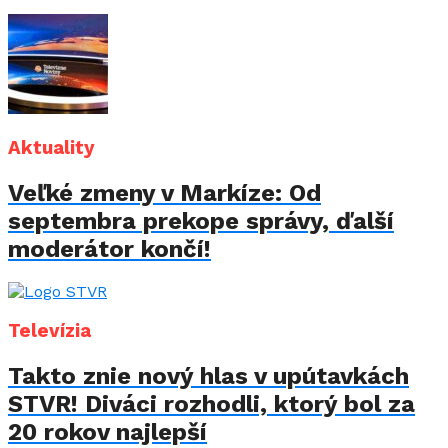
Aktuality
Veľké zmeny v Markíze: Od
septembra prekope správy, ďalší
moderátor končí!
Televízia
Takto znie nový hlas v upútavkách
STVR! Diváci rozhodli, ktorý bol za
20 rokov najlepší