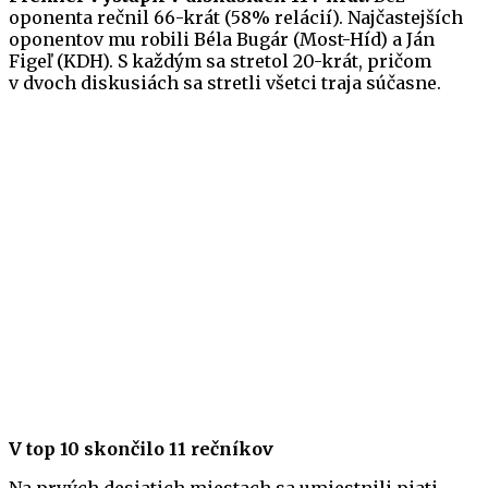
oponenta rečnil 66-krát (58% relácií). Najčastejších
oponentov mu robili Béla Bugár (Most-Híd) a Ján
Figeľ (KDH). S každým sa stretol 20-krát, pričom
v dvoch diskusiách sa stretli všetci traja súčasne.
V top 10 skončilo 11 rečníkov