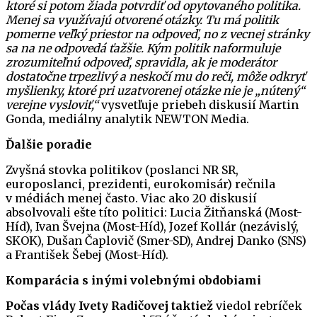
ktoré si potom žiada potvrdiť od opytovaného politika.
Menej sa využívajú otvorené otázky. Tu má politik
pomerne veľký priestor na odpoveď, no z vecnej stránky
sa na ne odpovedá ťažšie. Kým politik naformuluje
zrozumiteľnú odpoveď, spravidla, ak je moderátor
dostatočne trpezlivý a neskočí mu do reči, môže odkryť
myšlienky, ktoré pri uzatvorenej otázke nie je „nútený“
verejne vysloviť,“
vysvetľuje priebeh diskusií Martin
Gonda, mediálny analytik NEWTON Media.
Ďalšie poradie
Zvyšná stovka politikov (poslanci NR SR,
europoslanci, prezidenti, eurokomisár) rečnila
v médiách menej často. Viac ako 20 diskusií
absolvovali ešte títo politici: Lucia Žitňanská (Most-
Híd), Ivan Švejna (Most-Híd), Jozef Kollár (nezávislý,
SKOK), Dušan Čaplovič (Smer-SD), Andrej Danko (SNS)
a František Šebej (Most-Híd).
Komparácia s inými volebnými obdobiami
Počas vlády Ivety Radičovej taktiež
viedol rebríček