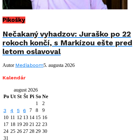
Pikošky
Nečakaný vyhadzov: Juraško po 22
rokoch končí, s Markízou ešte pred
letom oslavoval
Mediaboom
Autor
5. augusta 2026
Kalendár
august 2026
Po
Ut
St
Št
Pi
So
Ne
1
2
3
4
5
6
7
8
9
10
11
12
13
14
15
16
17
18
19
20
21
22
23
24
25
26
27
28
29
30
31