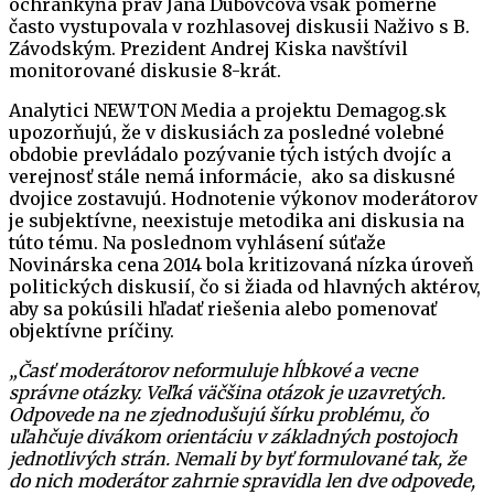
ochrankyňa práv Jana Dubovcová však pomerne
často vystupovala v rozhlasovej diskusii Naživo s B.
Závodským. Prezident Andrej Kiska navštívil
monitorované diskusie 8-krát.
Analytici NEWTON Media a projektu Demagog.sk
upozorňujú, že v diskusiách za posledné volebné
obdobie prevládalo pozývanie tých istých dvojíc a
verejnosť stále nemá informácie, ako sa diskusné
dvojice zostavujú. Hodnotenie výkonov moderátorov
je subjektívne, neexistuje metodika ani diskusia na
túto tému. Na poslednom vyhlásení súťaže
Novinárska cena 2014 bola kritizovaná nízka úroveň
politických diskusií, čo si žiada od hlavných aktérov,
aby sa pokúsili hľadať riešenia alebo pomenovať
objektívne príčiny.
„Časť moderátorov neformuluje hĺbkové a vecne
správne otázky. Veľká väčšina otázok je uzavretých.
Odpovede na ne zjednodušujú šírku problému, čo
uľahčuje divákom orientáciu v základných postojoch
jednotlivých strán. Nemali by byť formulované tak, že
do nich moderátor zahrnie spravidla len dve odpovede,