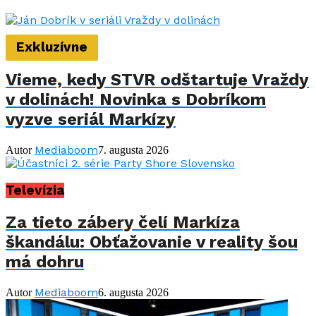
Exkluzívne
Vieme, kedy STVR odštartuje Vraždy
v dolinách! Novinka s Dobríkom
vyzve seriál Markízy
Mediaboom
Autor
7. augusta 2026
Televízia
Za tieto zábery čelí Markíza
škandálu: Obťažovanie v reality šou
má dohru
Mediaboom
Autor
6. augusta 2026