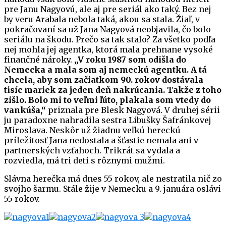
pre Janu Nagyovú, ale aj pre seriál ako taký. Bez nej
by veru Arabala nebola taká, akou sa stala. Žiaľ, v
pokračovaní sa už Jana Nagyová neobjavila, čo bolo
seriálu na škodu. Prečo sa tak stalo? Za všetko podľa
nej mohla jej agentka, ktorá mala prehnane vysoké
finančné nároky.
„V roku 1987 som odišla do
Nemecka a mala som aj nemeckú agentku. A tá
chcela, aby som začiatkom 90. rokov dostávala
tisíc mariek za jeden deň nakrúcania. Takže z toho
zišlo. Bolo mi to veľmi ľúto, plakala som vtedy do
vankúša,“
priznala pre Blesk Nagyová. V druhej sérii
ju paradoxne nahradila sestra Libušky Šafránkovej
Miroslava. Neskôr už žiadnu veľkú hereckú
príležitosť Jana nedostala a šťastie nemala ani v
partnerských vzťahoch. Trikrát sa vydala a
rozviedla, má tri deti s rôznymi mužmi.
Slávna herečka má dnes 55 rokov, ale nestratila nič zo
svojho šarmu. Stále žije v Nemecku a 9. januára oslávi
55 rokov.