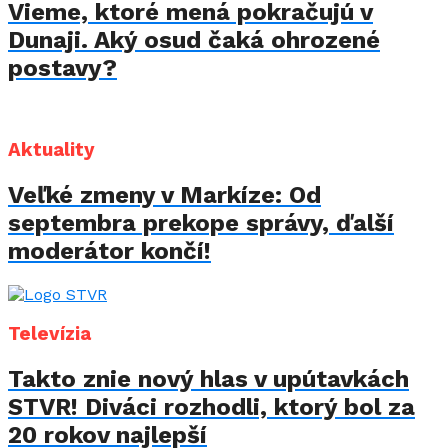
Vieme, ktoré mená pokračujú v
Dunaji. Aký osud čaká ohrozené
postavy?
Aktuality
Veľké zmeny v Markíze: Od
septembra prekope správy, ďalší
moderátor končí!
Televízia
Takto znie nový hlas v upútavkách
STVR! Diváci rozhodli, ktorý bol za
20 rokov najlepší