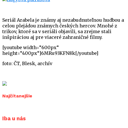
Seriál Arabela je známy aj nezabudnuteľnou hudbou a
celou plejádou známych českých hercov. Mnohé z
trikov, ktoré sa v seriáli objavili, sa zrejme stali
inšpiráciou aj pre viaceré zahraničné filmy.
[youtube width=“600px“
height=“400px“]6MRu93KFN8k[/youtube]
foto: ČT, Blesk, archív
Najčítanejšie
Iba u nás