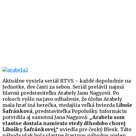
Aktuálne vysiela seriál RTVS – každé dopoludnie na
Jednotke, dve časti za sebou. Seriál prelávil najmä
hlavnú predstaviteľku Arabely Janu Nagyovú. Po
rokoch vyšlo na javo odhalenie, že úlohu Arabely
mala hrať iná herečka, vtedajšia veľká hviezda
Libuše
Šafránková
, predstaviteľka Popolušky. Informáciu
potvrdila aj samotná Jana Nagyová:
„Arabelu som
vlastne dostala namiesto vtedy dlhodobo chorej
Libušky Šafránkovej,“
uviedla pre český Blesk. Táto
náhoda však bola vlastne štastnou náhodou nielen