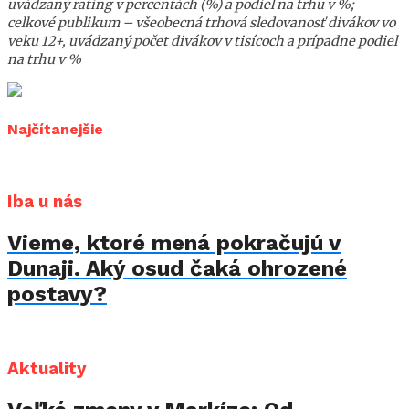
uvádzaný rating v percentách (%) a podiel na trhu v %;
celkové publikum – všeobecná trhová sledovanosť divákov vo
veku 12+, uvádzaný počet divákov v tisícoch a prípadne podiel
na trhu v %
Najčítanejšie
Iba u nás
Vieme, ktoré mená pokračujú v
Dunaji. Aký osud čaká ohrozené
postavy?
Aktuality