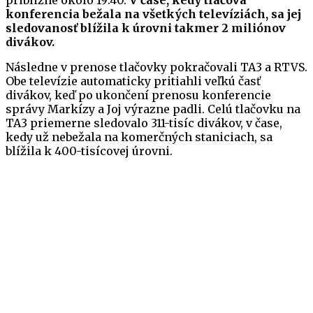
približne okolo 19:40.
V čase, kedy tlačová
konferencia bežala na všetkých televíziách, sa jej
sledovanosť blížila k úrovni takmer 2 miliónov
divákov.
Následne v prenose tlačovky pokračovali TA3 a RTVS.
Obe televízie automaticky pritiahli veľkú časť
divákov, keď po ukončení prenosu konferencie
správy Markízy a Joj výrazne padli. Celú tlačovku na
TA3 priemerne sledovalo 311-tisíc divákov, v čase,
kedy už nebežala na komerčných staniciach, sa
blížila k 400-tisícovej úrovni.