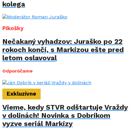
kolega
Pikošky
Nečakaný vyhadzov: Juraško po 22
rokoch končí, s Markízou ešte pred
letom oslavoval
Odporúčame
Exkluzívne
Vieme, kedy STVR odštartuje Vraždy
v dolinách! Novinka s Dobríkom
vyzve seriál Markízy