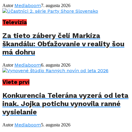
Mediaboom
Autor
7. augusta 2026
Televízia
Za tieto zábery čelí Markíza
škandálu: Obťažovanie v reality šou
má dohru
Mediaboom
Autor
6. augusta 2026
Viete prví
Konkurencia Telerána vyzerá od leta
inak. Jojka potichu vynovila ranné
vysielanie
Mediaboom
Autor
5. augusta 2026