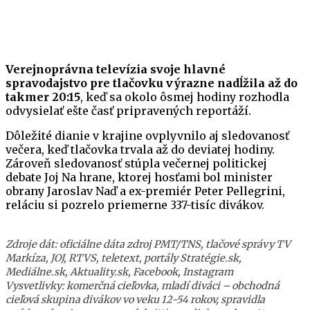
Verejnoprávna televízia svoje hlavné
spravodajstvo pre tlačovku výrazne nadĺžila až do
takmer 20:15
, keď sa okolo ôsmej hodiny rozhodla
odvysielať ešte časť pripravených reportáží.
Dôležité dianie v krajine ovplyvnilo aj sledovanosť
večera, keď tlačovka trvala až do deviatej hodiny.
Zároveň sledovanosť stúpla večernej politickej
debate Joj Na hrane, ktorej hosťami bol minister
obrany Jaroslav Naď a ex-premiér Peter Pellegrini,
reláciu si pozrelo priemerne 337-tisíc divákov.
Zdroje dát: oficiálne dáta zdroj PMT/TNS, tlačové správy TV
Markíza, JOJ, RTVS, teletext, portály Stratégie.sk,
Mediálne.sk, Aktuality.sk, Facebook, Instagram
Vysvetlivky: komerčná cieľovka, mladí diváci – obchodná
cieľová skupina divákov vo veku 12-54 rokov, spravidla