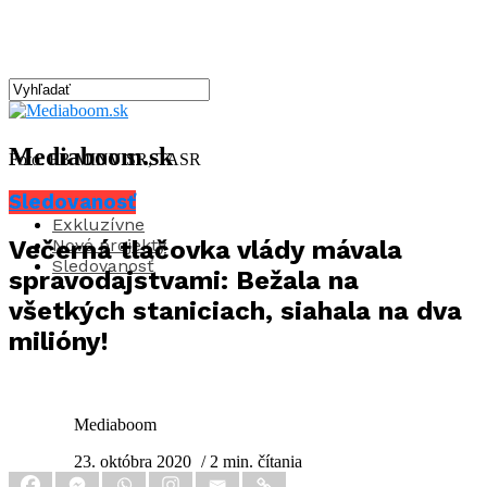
Mediaboom.sk
Foto: FB MINV SR, TASR
Sledovanosť
Aktuality
Exkluzívne
Nové projekty
Večerná tlačovka vlády mávala
Sledovanosť
spravodajstvami: Bežala na
všetkých staniciach, siahala na dva
milióny!
Mediaboom
23. októbra 2020
/ 2 min. čítania