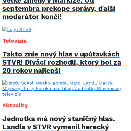
Veľké zmeny v Markíze: Od
septembra prekope správy, ďalší
moderátor končí!
Televízia
Takto znie nový hlas v upútavkách
STVR! Diváci rozhodli, ktorý bol za
20 rokov najlepší
Aktuality
Jednotka má nový staničný hlas.
Landla v STVR vymenil herecký