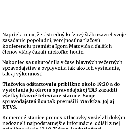
Napriek tomu, že Ústredný krízový štáb uzavrel svoje
zasadanie popoludní, verejnosť na tlačovú
konferenciu premiéra Igora Matoviča a ďalších
členov vlády čakali niekoľko hodín.
Nakoniec sa uskutočnila v čase hlavných večerných
spravodajstiev a ovplyvnila tak ako ich vysielanie,
tak aj výkonnosť.
Tlačovka odštartovala približne okolo 19:20 a do
vysielania ju okrem spravodajskej TA3 zaradili
všetky hlavné televízne stanice. Svoje
spravodajstvá ňou tak prerušili Markíza, Joj aj
RTVS.
Komerčné stanice prenos z tlačovky vysielali dokým
nedozneli najpodstatnejšie informácie, odišli z nej