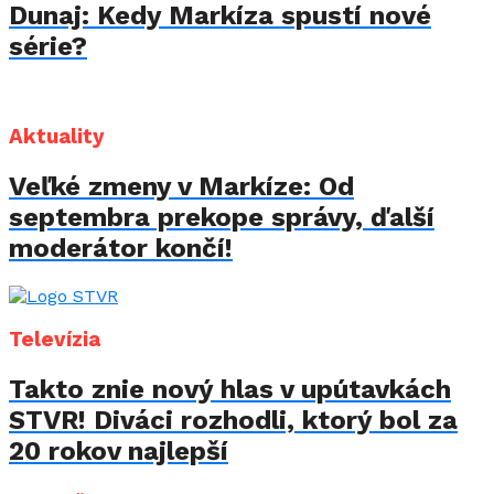
Dunaj: Kedy Markíza spustí nové
série?
Aktuality
Veľké zmeny v Markíze: Od
septembra prekope správy, ďalší
moderátor končí!
Televízia
Takto znie nový hlas v upútavkách
STVR! Diváci rozhodli, ktorý bol za
20 rokov najlepší