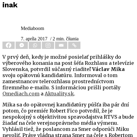
inak
Mediaboom
7. apríla 2017
/ 2 min. čítania
V prvý deň, kedy je možné posielať prihlášky do
výberového konania na post šéfa Rozhlasu a televízie
Slovenska, potvrdil súčasný riaditeľ
Václav Mika
svoju opätovnú kandidatúru. Informoval o tom
zamestnancov telerozhlasu prostredníctvom
firemného e-mailu. S informáciou prišli portály
Omediach.com
a
Aktuality.sk
.
Mika sa do opätovnej kandidatúry púšťa iba pár dní
potom, čo premiér Robert Fico potvrdil, že je
nespokojný s objektivitou spravodajstva RTVS a bude
žiadať na čele verejnoprávneho média výmenu.
Vyhlásil tiež, že poslancom za Smer odporúči Miku
nevoliť. Práve vládna strana Smer na čele s Robertom