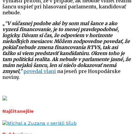
Vyhlásil pritom, že v prípade, ak nebude vidieť reálnu
šancu uspieť pri hlasovaní parlamentu, kandidovať
nebude.
„
“
V súčasnej podobe aké by som mal šance a ako
vyzerá financovanie, je to menej pravdepodobné,
logicky. Dávam si čas, že odpoviem v horizonte
niekoľkých mesiacov. Môžem zodpovedne povedať, že
pokiaľ nebude zmena financovania RTVS, tak asi
ťažko si viem predstaviť kandidatúru. Okrem toho je
tam politická realita. Ak nebude v parlamente jasné, že
mám nejakú šancu, len si niečo dokazovať nemá
zmysel
,”
povedal vlani
na jeseň pre Hospodárske
noviny.
Najčítanejšie