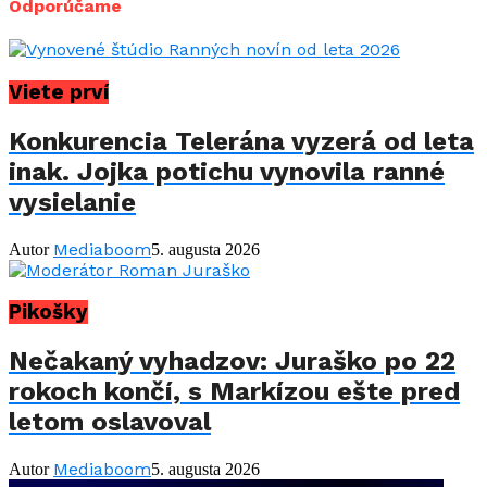
Odporúčame
Viete prví
Konkurencia Telerána vyzerá od leta
inak. Jojka potichu vynovila ranné
vysielanie
Mediaboom
Autor
5. augusta 2026
Pikošky
Nečakaný vyhadzov: Juraško po 22
rokoch končí, s Markízou ešte pred
letom oslavoval
Mediaboom
Autor
5. augusta 2026