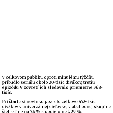
V celkovom publiku oproti minulému týždňu
pribudlo seriálu okolo 20-tisíc divákov,
tretiu
epizódu V zovretí ich sledovalo priemerne 368-
tisíc
.
Pri štarte si novinku pozrelo celkovo 452-tisíc
divákov v univerzálnej cieľovke, v obchodnej skupine
šiel rating na 7,4 % s podielom až 29 %.