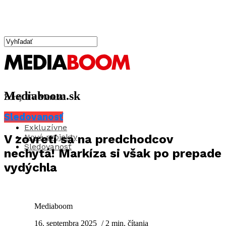
Mediaboom.sk
Zdroj: TV Markíza
Sledovanosť
Aktuality
Exkluzívne
Nové projekty
V zovretí sa na predchodcov
Sledovanosť
nechytá! Markíza si však po prepade
vydýchla
Mediaboom
16. septembra 2025
/ 2 min. čítania