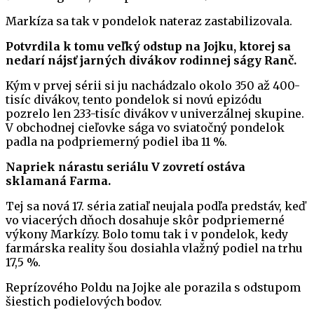
Markíza sa tak v pondelok nateraz zastabilizovala.
Potvrdila k tomu veľký odstup na Jojku, ktorej sa
nedarí nájsť jarných divákov rodinnej ságy Ranč.
Kým v prvej sérii si ju nachádzalo okolo 350 až 400-
tisíc divákov, tento pondelok si novú epizódu
pozrelo len 233-tisíc divákov v univerzálnej skupine.
V obchodnej cieľovke sága vo sviatočný pondelok
padla na podpriemerný podiel iba 11 %.
Napriek nárastu seriálu V zovretí ostáva
sklamaná Farma.
Tej sa nová 17. séria zatiaľ neujala podľa predstáv, keď
vo viacerých dňoch dosahuje skôr podpriemerné
výkony Markízy. Bolo tomu tak i v pondelok, kedy
farmárska reality šou dosiahla vlažný podiel na trhu
17,5 %.
Reprízového Poldu na Jojke ale porazila s odstupom
šiestich podielových bodov.