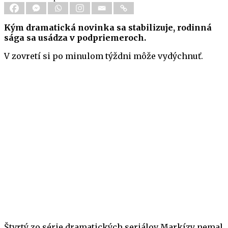
Kým dramatická novinka sa stabilizuje, rodinná
sága sa usádza v podpriemeroch.
V zovretí si po minulom týždni môže vydýchnuť.
Štvrtý zo série dramatických seriálov Markízy nemal