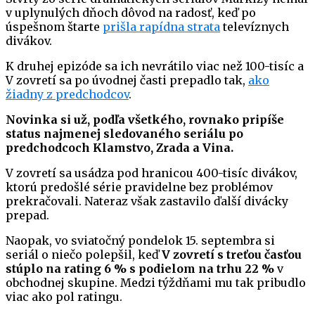
v uplynulých dňoch dôvod na radosť, keď po
úspešnom štarte
prišla rapídna strata
televíznych
divákov.
K druhej epizóde sa ich nevrátilo viac než 100-tisíc a
V zovretí sa po úvodnej časti prepadlo tak,
ako
žiadny z predchodcov
.
Novinka si už, podľa všetkého, rovnako pripíše
status najmenej sledovaného seriálu po
predchodcoch Klamstvo, Zrada a Vina.
V zovretí sa usádza pod hranicou 400-tisíc divákov,
ktorú predošlé série pravidelne bez problémov
prekračovali. Nateraz však zastavilo ďalší divácky
prepad.
Naopak, vo sviatočný pondelok 15. septembra si
seriál o niečo polepšil, keď
V zovretí s treťou časťou
stúplo na rating 6 % s podielom na trhu 22 %
v
obchodnej skupine. Medzi týždňami mu tak pribudlo
viac ako pol ratingu.