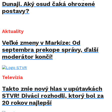
Dunaji. Aký osud čaká ohrozené
postavy?
Aktuality
Veľké zmeny v Markíze: Od
septembra prekope správy, ďalší
moderátor končí!
Televízia
Takto znie nový hlas v upútavkách
STVR! Diváci rozhodli, ktorý bol za
20 rokov najlepší