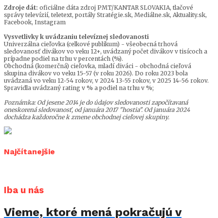
Zdroje dát:
oficiálne dáta zdroj PMT/KANTAR SLOVAKIA, tlačové
správy televízií, teletext, portály Stratégie.sk, Mediálne.sk, Aktuality.sk,
Facebook, Instagram
Vysvetlivky k uvádzaniu televíznej sledovanosti
Univerzálna cieľovka (celkové publikum) - všeobecná trhová
sledovanosť divákov vo veku 12+, uvádzaný počet divákov v tisícoch a
prípadne podiel na trhu v percentách (%).
Obchodná (komerčná) cieľovka, mladí diváci - obchodná cieľová
skupina divákov vo veku 15-57 (v roku 2026). Do roku 2023 bola
uvádzaná vo veku 12-54 rokov, v 2024 13-55 rokov, v 2025 14-56 rokov.
Spravidla uvádzaný rating v % a podiel na trhu v %;
Poznámka: Od jesene 2014 je do údajov sledovanosti započítavaná
oneskorená sledovanosť, od januára 2017 "hostia". Od januára 2024
dochádza každoročne k zmene obchodnej cieľovej skupiny.
Najčítanejšie
Iba u nás
Vieme, ktoré mená pokračujú v