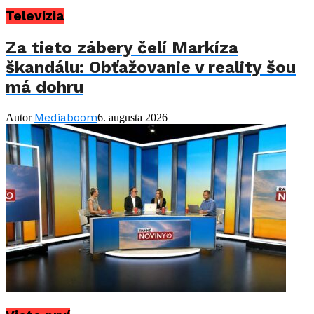
Televízia
Za tieto zábery čelí Markíza
škandálu: Obťažovanie v reality šou
má dohru
Mediaboom
Autor
6. augusta 2026