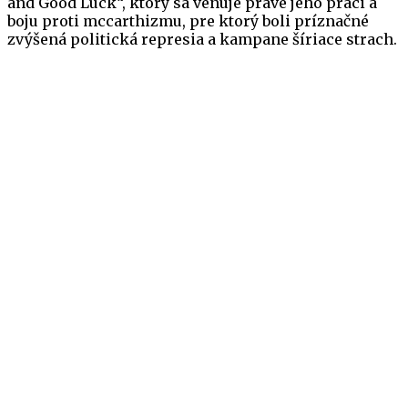
and Good Luck“, ktorý sa venuje práve jeho práci a
boju proti mccarthizmu, pre ktorý boli príznačné
zvýšená politická represia a kampane šíriace strach.