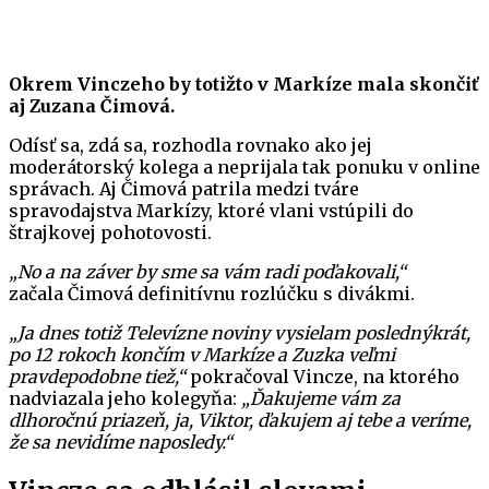
Okrem Vinczeho by totižto v Markíze mala skončiť
aj Zuzana Čimová.
Odísť sa, zdá sa, rozhodla rovnako ako jej
moderátorský kolega a neprijala tak ponuku v online
správach. Aj Čimová patrila medzi tváre
spravodajstva Markízy, ktoré vlani vstúpili do
štrajkovej pohotovosti.
„No a na záver by sme sa vám radi poďakovali,“
začala Čimová definitívnu rozlúčku s divákmi.
„Ja dnes totiž Televízne noviny vysielam poslednýkrát,
po 12 rokoch končím v Markíze a Zuzka veľmi
pravdepodobne tiež,“
pokračoval Vincze, na ktorého
nadviazala jeho kolegyňa:
„Ďakujeme vám za
dlhoročnú priazeň, ja, Viktor, ďakujem aj tebe a veríme,
že sa nevidíme naposledy.“