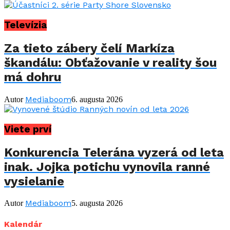
Televízia
Za tieto zábery čelí Markíza
škandálu: Obťažovanie v reality šou
má dohru
Mediaboom
Autor
6. augusta 2026
Viete prví
Konkurencia Telerána vyzerá od leta
inak. Jojka potichu vynovila ranné
vysielanie
Mediaboom
Autor
5. augusta 2026
Kalendár