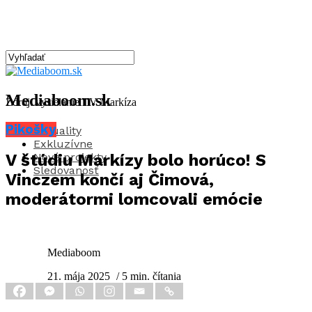
Mediaboom.sk
Zdroj: vysielanie TV Markíza
Pikošky
Aktuality
Exkluzívne
Nové projekty
V štúdiu Markízy bolo horúco! S
Sledovanosť
Vinczem končí aj Čimová,
moderátormi lomcovali emócie
Mediaboom
21. mája 2025
/ 5 min. čítania