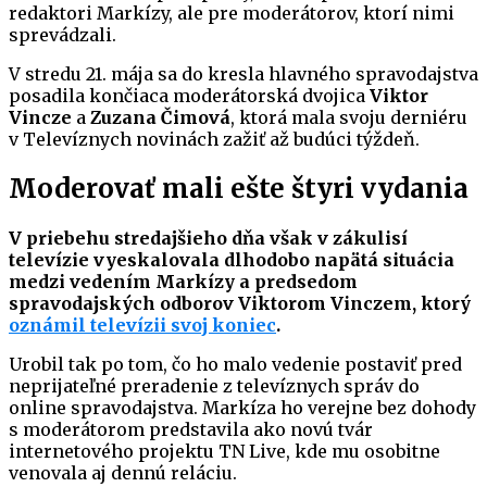
redaktori Markízy, ale pre moderátorov, ktorí nimi
sprevádzali.
V stredu 21. mája sa do kresla hlavného spravodajstva
posadila končiaca moderátorská dvojica
Viktor
Vincze
a
Zuzana Čimová
, ktorá mala svoju derniéru
v Televíznych novinách zažiť až budúci týždeň.
Moderovať mali ešte štyri vydania
V priebehu stredajšieho dňa však v zákulisí
televízie vyeskalovala dlhodobo napätá situácia
medzi vedením Markízy a predsedom
spravodajských odborov Viktorom Vinczem, ktorý
oznámil televízii svoj koniec
.
Urobil tak po tom, čo ho malo vedenie postaviť pred
neprijateľné preradenie z televíznych správ do
online spravodajstva. Markíza ho verejne bez dohody
s moderátorom predstavila ako novú tvár
internetového projektu TN Live, kde mu osobitne
venovala aj dennú reláciu.