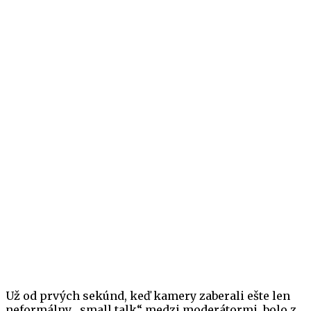
Už od prvých sekúnd, keď kamery zaberali ešte len
neformálny „small talk“ medzi moderátormi, bolo z