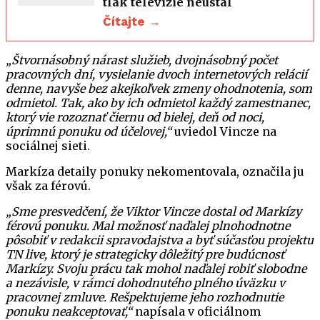
tlak televízie neustál
Čítajte →
„Štvornásobný nárast služieb, dvojnásobný počet
pracovných dní, vysielanie dvoch internetových relácií
denne, navyše bez akejkoľvek zmeny ohodnotenia, som
odmietol. Tak, ako by ich odmietol každý zamestnanec,
ktorý vie rozoznať čiernu od bielej, deň od noci,
úprimnú ponuku od účelovej,“
uviedol Vincze na
sociálnej sieti.
Markíza detaily ponuky nekomentovala, označila ju
však za férovú.
„Sme presvedčení, že Viktor Vincze dostal od Markízy
férovú ponuku. Mal možnosť naďalej plnohodnotne
pôsobiť v redakcii spravodajstva a byť súčasťou projektu
TN live, ktorý je strategicky dôležitý pre budúcnosť
Markízy. Svoju prácu tak mohol naďalej robiť slobodne
a nezávisle, v rámci dohodnutého plného úväzku v
pracovnej zmluve. Rešpektujeme jeho rozhodnutie
ponuku neakceptovať,“
napísala v oficiálnom