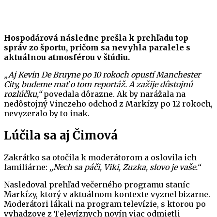
Hospodárová následne prešla k prehľadu top
správ zo športu, pričom sa nevyhla paralele s
aktuálnou atmosférou v štúdiu.
„Aj Kevin De Bruyne po 10 rokoch opustí Manchester
City, budeme mať o tom reportáž. A zažije dôstojnú
rozlúčku,“
povedala dôrazne. Ak by narážala na
nedôstojný Vinczeho odchod z Markízy po 12 rokoch,
nevyzeralo by to inak.
Lúčila sa aj Čimová
Zakrátko sa otočila k moderátorom a oslovila ich
familiárne:
„Nech sa páči, Viki, Zuzka, slovo je vaše.“
Nasledoval prehľad večerného programu staníc
Markízy, ktorý v aktuálnom kontexte vyznel bizarne.
Moderátori lákali na program televízie, s ktorou po
vyhadzove z Televíznych novín viac odmietli