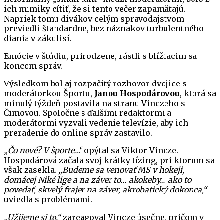
ich mimiky cítiť, že si tento večer zapamätajú.
Napriek tomu divákov celým spravodajstvom
previedli štandardne, bez náznakov turbulentného
diania v zákulisí.
Emócie v štúdiu, prirodzene, rástli s blížiacim sa
koncom správ.
Výsledkom bol aj rozpačitý rozhovor dvojice s
moderátorkou Športu,
Janou Hospodárovou
, ktorá sa
minulý týždeň postavila na stranu Vinczeho s
Čimovou. Spoločne s ďalšími redaktormi a
moderátormi vyzvali vedenie televízie, aby ich
preradenie do online správ zastavilo.
„Čo nové? V športe…“
opýtal sa Viktor Vincze.
Hospodárová začala svoj krátky tízing, pri ktorom sa
však zasekla.
„Budeme sa venovať MS v hokeji,
domácej Niké lige a na záver to… akokeby… ako to
povedať, skvelý frajer na záver, akrobatický dokonca,“
uviedla s problémami.
„Užijeme si to,“
zareagoval Vincze úsečne, pričom v