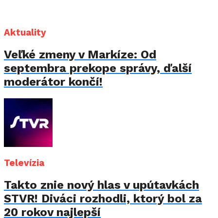
Aktuality
Veľké zmeny v Markíze: Od
septembra prekope správy, ďalší
moderátor končí!
Televízia
Takto znie nový hlas v upútavkách
STVR! Diváci rozhodli, ktorý bol za
20 rokov najlepší