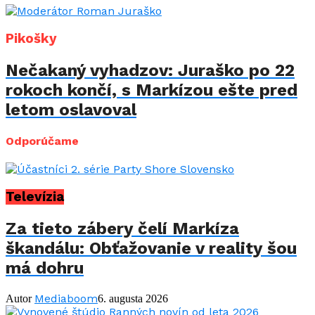
Pikošky
Nečakaný vyhadzov: Juraško po 22
rokoch končí, s Markízou ešte pred
letom oslavoval
Odporúčame
Televízia
Za tieto zábery čelí Markíza
škandálu: Obťažovanie v reality šou
má dohru
Mediaboom
Autor
6. augusta 2026