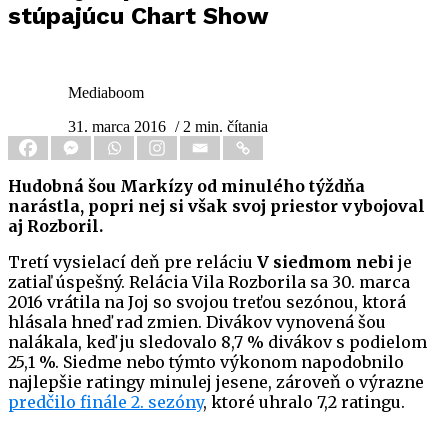
stúpajúcu Chart Show
Mediaboom
31. marca 2016
/ 2 min. čítania
Hudobná šou Markízy od minulého týždňa
narástla, popri nej si však svoj priestor vybojoval
aj Rozboril.
Tretí vysielací deň pre reláciu
V siedmom nebi
je
zatiaľ úspešný. Relácia Vila Rozborila sa 30. marca
2016 vrátila na Joj so svojou treťou sezónou, ktorá
hlásala hneď rad zmien. Divákov vynovená šou
nalákala, keď ju sledovalo 8,7 % divákov s podielom
25,1 %. Siedme nebo týmto výkonom napodobnilo
najlepšie ratingy minulej jesene, zároveň o výrazne
predčilo finále 2. sezóny
, ktoré uhralo 7,2 ratingu.