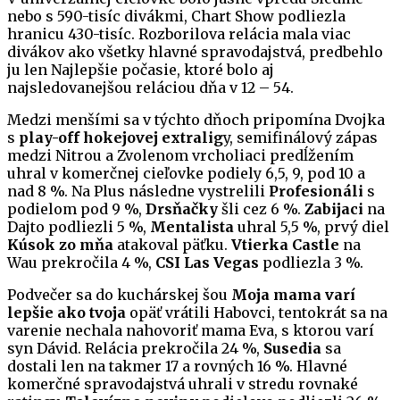
nebo s 590-tisíc divákmi, Chart Show podliezla
hranicu 430-tisíc. Rozborilova relácia mala viac
divákov ako všetky hlavné spravodajstvá, predbehlo
ju len Najlepšie počasie, ktoré bolo aj
najsledovanejšou reláciou dňa v 12 – 54.
Medzi menšími sa v týchto dňoch pripomína Dvojka
s
play-off hokejovej extralig
y, semifinálový zápas
medzi Nitrou a Zvolenom vrcholiaci predĺžením
uhral v komerčnej cieľovke podiely 6,5, 9, pod 10 a
nad 8 %. Na Plus následne vystrelili
Profesionáli
s
podielom pod 9 %,
Drsňačky
šli cez 6 %.
Zabijaci
na
Dajto podliezli 5 %,
Mentalista
uhral 5,5 %, prvý diel
Kúsok zo mňa
atakoval päťku.
Vtierka Castle
na
Wau prekročila 4 %,
CSI Las Vegas
podliezla 3 %.
Podvečer sa do kuchárskej šou
Moja mama varí
lepšie ako tvoja
opäť vrátili Habovci, tentokrát sa na
varenie nechala nahovoriť mama Eva, s ktorou varí
syn Dávid. Relácia prekročila 24 %,
Susedia
sa
dostali len na takmer 17 a rovných 16 %. Hlavné
komerčné spravodajstvá uhrali v stredu rovnaké