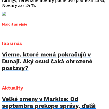
ratingy,
Televízne noviny
podielovo podliezli 26 %,
Noviny
zas 24 %.
Najčítanejšie
Iba u nás
Vieme, ktoré mená pokračujú v
Dunaji. Aký osud čaká ohrozené
postavy?
Aktuality
Veľké zmeny v Markíze: Od
septembra prekope správy, ďalší