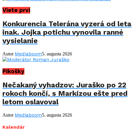
Viete prví
Konkurencia Telerána vyzerá od leta
inak. Jojka potichu vynovila ranné
vysielanie
Mediaboom
Autor
5. augusta 2026
Pikošky
Nečakaný vyhadzov: Juraško po 22
rokoch končí, s Markízou ešte pred
letom oslavoval
Mediaboom
Autor
5. augusta 2026
Kalendár