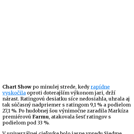
Chart Show
po minulej strede, kedy
rapídne
vyskočila
oproti doterajším výkonom jari, drží
nárast. Ratingovú desiatku síce nedosiahla, uhrala aj
tak súčasný nadpriemer s ratingom 9,1 % a podielom
27,1 %. Po hudobnej šou výnimočne zaradila Markíza
premiérovú
Farmu
, atakovala šesť ratingov s
podielom pod 33 %.
V univerzálnej cieľovke bolo jasne vpredu Siedme