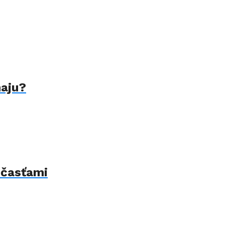
naju?
 časťami