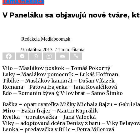
Téma mesiaca
V Paneláku sa objavujú nové tváre, k
Redakcia Mediaboom.sk
9. októbra 2013
/ 1 min. čítania
Vilo – Maslákov poskok – Tomáš Pokorný
Luky – Maslákov pomocník – Lukáš Hoffman
Tibike – Maslákov kamarát – Dušan Víťazek
Romana – Paťova frajerka – Jana Kovalčíková
Edo – Romanin bývalý, Vilov brat – Samo Šimko
Baška – opatrovateľka Mišky Michala Bajzu – Gabriel
Miro – Bašin frajer – Martin Kaprálik
Kvetka – upratovačka – Jana Valocká
Viky – adoptovaná dcéra Denisy z baru – Viky Belayov
Lenka – predavačka v Bille – Petra Milerová