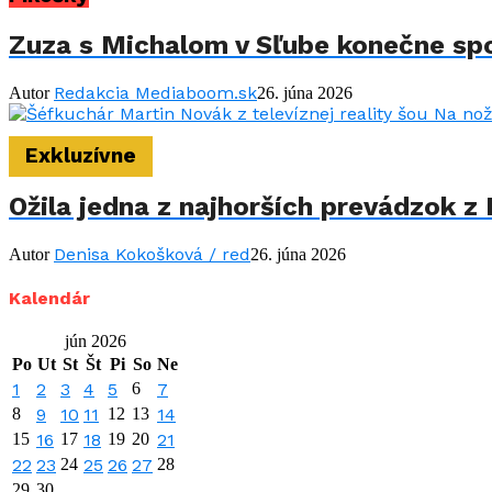
Zuza s Michalom v Sľube konečne spo
Redakcia Mediaboom.sk
Autor
26. júna 2026
Exkluzívne
Ožila jedna z najhorších prevádzok z 
Denisa Kokošková / red
Autor
26. júna 2026
Kalendár
jún 2026
Po
Ut
St
Št
Pi
So
Ne
1
2
3
4
5
6
7
8
9
10
11
12
13
14
15
16
17
18
19
20
21
22
23
24
25
26
27
28
29
30