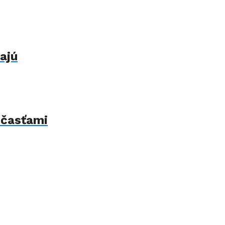
ajú
 časťami