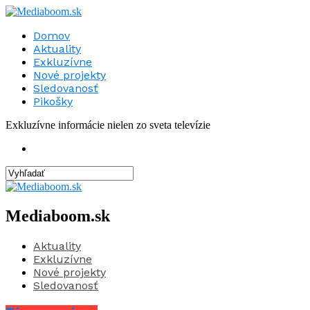
Domov
Aktuality
Exkluzívne
Nové projekty
Sledovanosť
Pikošky
Exkluzívne informácie nielen zo sveta televízie
Mediaboom.sk
Aktuality
Exkluzívne
Nové projekty
Sledovanosť