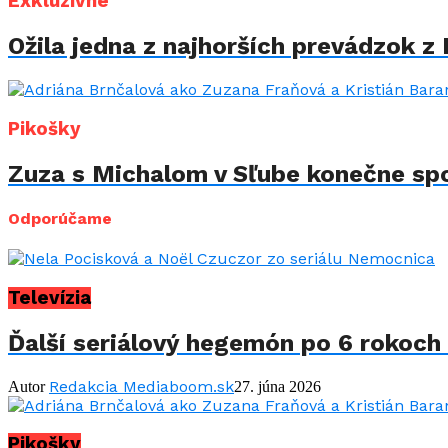
Exkluzívne
Ožila jedna z najhorších prevádzok z 
Pikošky
Zuza s Michalom v Sľube konečne spo
Odporúčame
Televízia
Ďalší seriálový hegemón po 6 rokoch 
Redakcia Mediaboom.sk
Autor
27. júna 2026
Pikošky