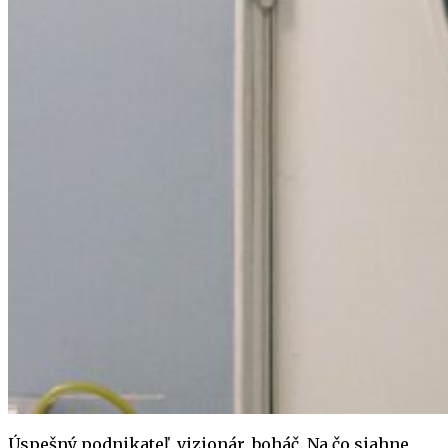
Úspešný podnikateľ, vizionár, boháč. Na čo siahne,