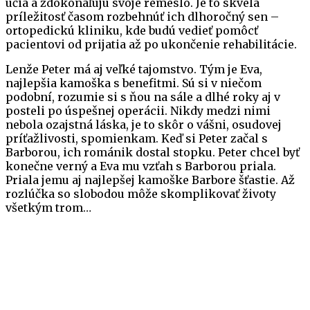
učia a zdokonaľujú svoje remeslo. Je to skvelá
príležitosť časom rozbehnúť ich dlhoročný sen –
ortopedickú kliniku, kde budú vedieť pomôcť
pacientovi od prijatia až po ukončenie rehabilitácie.
Lenže Peter má aj veľké tajomstvo. Tým je Eva,
najlepšia kamoška s benefitmi. Sú si v niečom
podobní, rozumie si s ňou na sále a dlhé roky aj v
posteli po úspešnej operácii. Nikdy medzi nimi
nebola ozajstná láska, je to skôr o vášni, osudovej
príťažlivosti, spomienkam. Keď si Peter začal s
Barborou, ich románik dostal stopku. Peter chcel byť
konečne verný a Eva mu vzťah s Barborou priala.
Priala jemu aj najlepšej kamoške Barbore šťastie. Až
rozlúčka so slobodou môže skomplikovať životy
všetkým trom…