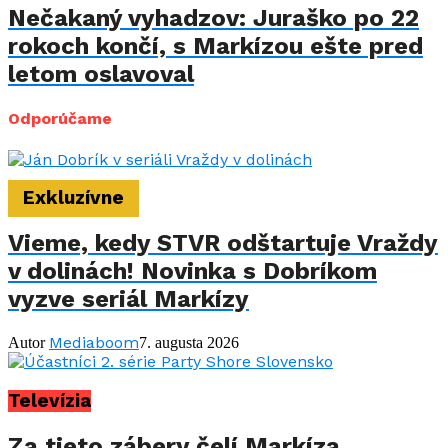
Nečakaný vyhadzov: Juraško po 22
rokoch končí, s Markízou ešte pred
letom oslavoval
Odporúčame
Exkluzívne
Vieme, kedy STVR odštartuje Vraždy
v dolinách! Novinka s Dobríkom
vyzve seriál Markízy
Mediaboom
Autor
7. augusta 2026
Televízia
Za tieto zábery čelí Markíza