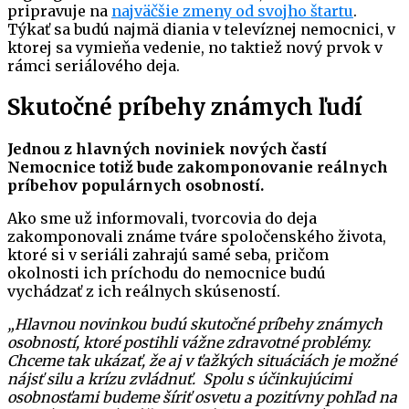
pripravuje na
najväčšie zmeny od svojho štartu
.
Týkať sa budú najmä diania v televíznej nemocnici, v
ktorej sa vymieňa vedenie, no taktiež nový prvok v
rámci seriálového deja.
Skutočné príbehy známych ľudí
Jednou z hlavných noviniek nových častí
Nemocnice totiž bude zakomponovanie reálnych
príbehov populárnych osobností.
Ako sme už informovali, tvorcovia do deja
zakomponovali známe tváre spoločenského života,
ktoré si v seriáli zahrajú samé seba, pričom
okolnosti ich príchodu do nemocnice budú
vychádzať z ich reálnych skúseností.
„Hlavnou novinkou budú skutočné príbehy známych
osobností, ktoré postihli vážne zdravotné problémy.
Chceme tak ukázať, že aj v ťažkých situáciách je možné
nájsť silu a krízu zvládnuť. Spolu s účinkujúcimi
osobnosťami budeme šíriť osvetu a pozitívny pohľad na