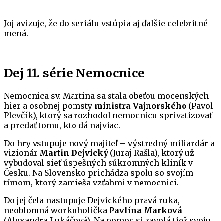
Joj avizuje, že do seriálu vstúpia aj ďalšie celebritné
mená.
Dej 11. série Nemocnice
Nemocnica sv. Martina sa stala obeťou mocenských
hier a osobnej pomsty
ministra Vajnorského
(Pavol
Plevčík), ktorý sa rozhodol nemocnicu sprivatizovať
a predať tomu, kto dá najviac.
Do hry vstupuje nový majiteľ – výstredný miliardár a
vizionár
Martin Dejvický
(Juraj Rašla), ktorý už
vybudoval sieť úspešných súkromných kliník v
Česku. Na Slovensko prichádza spolu so svojím
tímom, ktorý zamieša vzťahmi v nemocnici.
Do jej čela nastupuje Dejvického pravá ruka,
neoblomná workoholička
Pavlína Marková
(Alexandra Lukáčová). Na pomoc si zavolá tiež svoju