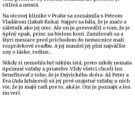
citlivá a neistá.
Na otcovej klinike v Prahe sa zoznámila s Petrom
Vladárom (Jakub Kuka). Najprv sa bála, že je mačo a
záletník ako jej otec. Ale on ju presvedčil o tom, že je
úplný opak, princ na bielom koni. Zamilovali sa a
štyri mesiace pred príchodom do nemocnice mali
rozprávkovú svadbu. A jej manžel jej plní najväčšie
sny o láske, rodine…
Nikdy si nemohla byť nikým istá, preto nikdy nemala
úprimné vzťahy a priateľov. Vždy všetci chceli len
benefitovať z toho, že je Dejvického dcéra. Až Peter a
Eva (Ada Juhásová) sú jej prvé ozajstné vzťahy, u nich
vie, že ju majú radi pre to, aká je. Oni ju poznajú a len
im verí.