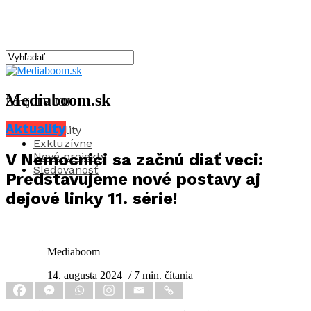
Mediaboom.sk
Zdroj: TV JOJ
Aktuality
Aktuality
Exkluzívne
Nové projekty
V Nemocnici sa začnú diať veci:
Sledovanosť
Predstavujeme nové postavy aj
dejové linky 11. série!
Mediaboom
14. augusta 2024
/ 7 min. čítania