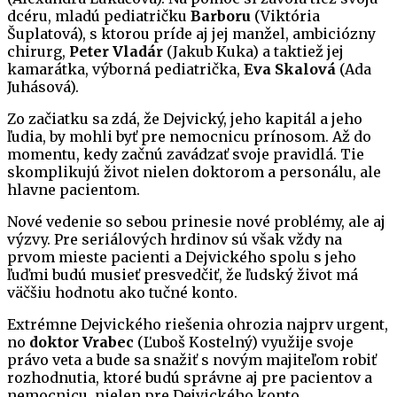
dcéru, mladú pediatričku
Barboru
(Viktória
Šuplatová), s ktorou príde aj jej manžel, ambiciózny
chirurg,
Peter Vladár
(Jakub Kuka) a taktiež jej
kamarátka, výborná pediatrička,
Eva Skalová
(Ada
Juhásová).
Zo začiatku sa zdá, že Dejvický, jeho kapitál a jeho
ľudia, by mohli byť pre nemocnicu prínosom. Až do
momentu, kedy začnú zavádzať svoje pravidlá. Tie
skomplikujú život nielen doktorom a personálu, ale
hlavne pacientom.
Nové vedenie so sebou prinesie nové problémy, ale aj
výzvy. Pre seriálových hrdinov sú však vždy na
prvom mieste pacienti a Dejvického spolu s jeho
ľuďmi budú musieť presvedčiť, že ľudský život má
väčšiu hodnotu ako tučné konto.
Extrémne Dejvického riešenia ohrozia najprv urgent,
no
doktor Vrabec
(Ľuboš Kostelný) využije svoje
právo veta a bude sa snažiť s novým majiteľom robiť
rozhodnutia, ktoré budú správne aj pre pacientov a
nemocnicu, nielen pre Dejvického konto.