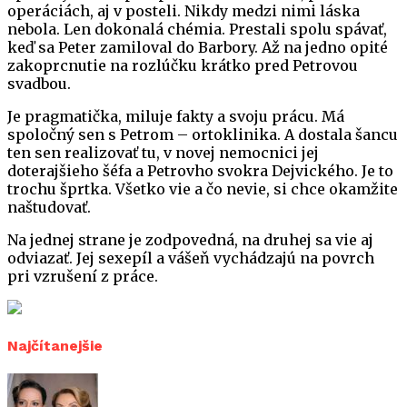
operáciách, aj v posteli. Nikdy medzi nimi láska
nebola. Len dokonalá chémia. Prestali spolu spávať,
keď sa Peter zamiloval do Barbory. Až na jedno opité
zakoprcnutie na rozlúčku krátko pred Petrovou
svadbou.
Je pragmatička, miluje fakty a svoju prácu. Má
spoločný sen s Petrom – ortoklinika. A dostala šancu
ten sen realizovať tu, v novej nemocnici jej
doterajšieho šéfa a Petrovho svokra Dejvického. Je to
trochu šprtka. Všetko vie a čo nevie, si chce okamžite
naštudovať.
Na jednej strane je zodpovedná, na druhej sa vie aj
odviazať. Jej sexepíl a vášeň vychádzajú na povrch
pri vzrušení z práce.
Najčítanejšie