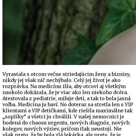
Vyrastala s otcom večne striedajúcim ženy a biznisy,
nikdy jej však nič nechýbalo. Celý jej život je ako
rozprávka. Na medicínu išla, aby otcovi aj všetkým
naokolo dokázala, že je viac ako len niekoho dcéra.
Atestovala z pediatrie, miluje deti, a tak to bola jasná
voľba. Medicína ju baví. No doteraz sa stretla len s VIP
klientami a VIP detičkami, kde riešila maximálne tak
„soplíky“ a všetci ju chválili. V našej nemocnici je
hodená do chaosu urgentu, nových diagnóz, nových
kolegov, nových výziev, pričom tlak neustojí. Nie
však preto, že by bola zlá lekárka, ale preto, že je