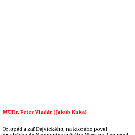
MUDr. Peter Vladár (Jakub Kuka)
Ortopéd a zať Dejvického, na ktorého povel
prichádza do Nemocnice svätého Martina. Len pred