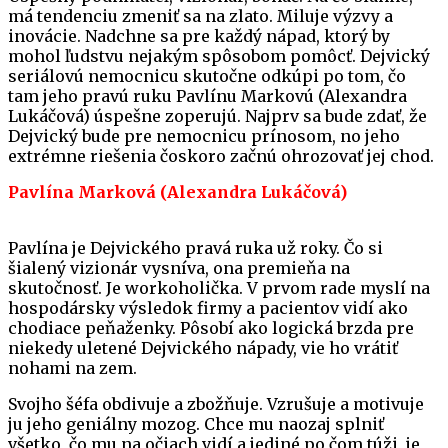
má tendenciu zmeniť sa na zlato. Miluje výzvy a
inovácie. Nadchne sa pre každý nápad, ktorý by
mohol ľudstvu nejakým spôsobom pomôcť. Dejvický
seriálovú nemocnicu skutočne odkúpi po tom, čo
tam jeho pravú ruku Pavlínu Markovú (Alexandra
Lukáčová) úspešne zoperujú. Najprv sa bude zdať, že
Dejvický bude pre nemocnicu prínosom, no jeho
extrémne riešenia čoskoro začnú ohrozovať jej chod.
Pavlína Marková (Alexandra Lukáčová)
Pavlína je Dejvického pravá ruka už roky. Čo si
šialený vizionár vysníva, ona premieňa na
skutočnosť. Je workoholička. V prvom rade myslí na
hospodársky výsledok firmy a pacientov vidí ako
chodiace peňaženky. Pôsobí ako logická brzda pre
niekedy uletené Dejvického nápady, vie ho vrátiť
nohami na zem.
Svojho šéfa obdivuje a zbožňuje. Vzrušuje a motivuje
ju jeho geniálny mozog. Chce mu naozaj splniť
všetko, čo mu na očiach vidí a jediné po čom túži, je