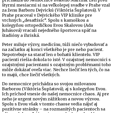
štyrmi mesiacmi si na veľkolepej svadbe v Prahe vzal
za ženu Barboru Dejvickú (Viktória Šuplatová). V
Prahe pracoval v Dejvického VIP klinike pre
vrchných „desaťtisíc“. Spolu s kamoškou a
kolegyňou ortopedičkou Evou Skalovou (Ada
Juhásová) vracali nejedného športovca späť na
štadióny a ihriská.
Peter miluje výzvy, medicínu, túži niečo vybudovať a
na začiatku aj konci všetkého je pre neho pacient.
Nepotrebuje sa starať len o bohatú klientelu. VIP
pacienti riešia dokola to isté. V ozajstnej nemocnici s
ozajstnými pacientami s ozajstným problémami toho
môže dokázať oveľa viac. Nechce liečiť len tých, čo na
to majú, chce liečiť všetkých.
Do nemocnice prichádza so svojou milovanou
Barborou (Viktória Šuplatová), aj s kolegyňou Evou.
Ich príchod vnesie do našej nemocnice chaos. Aj pre
neho je urgent novým zážitkom a novou výzvou.
Spolu s Evou však v tomto chaose vedia nájsť aj
pozitívne stránky – na rozmanitých pacientoch sa