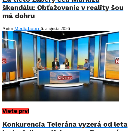
škandálu: Obťažovanie v reality šou
má dohru
Mediaboom
Autor
6. augusta 2026
Viete prví
Konkurencia Telerána vyzerá od leta