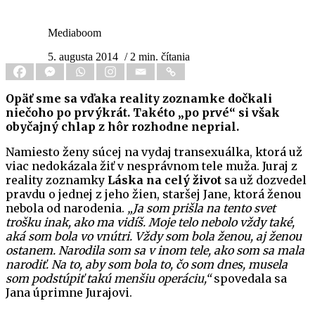
Mediaboom
5. augusta 2014
/ 2 min. čítania
Opäť sme sa vďaka reality zoznamke dočkali
niečoho po prvýkrát. Takéto „po prvé“ si však
obyčajný chlap z hôr rozhodne neprial.
Namiesto ženy súcej na vydaj transexuálka, ktorá už
viac nedokázala žiť v nesprávnom tele muža. Juraj z
reality zoznamky
Láska na celý život
sa už dozvedel
pravdu o jednej z jeho žien, staršej Jane, ktorá ženou
nebola od narodenia.
„Ja som prišla na tento svet
trošku inak, ako ma vidíš. Moje telo nebolo vždy také,
aká som bola vo vnútri. Vždy som bola ženou, aj ženou
ostanem. Narodila som sa v inom tele, ako som sa mala
narodiť. Na to, aby som bola to, čo som dnes, musela
som podstúpiť takú menšiu operáciu,“
spovedala sa
Jana úprimne Jurajovi.