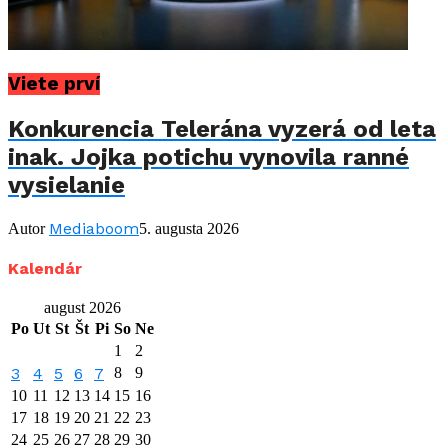
Viete prví
Konkurencia Telerána vyzerá od leta
inak. Jojka potichu vynovila ranné
vysielanie
Mediaboom
Autor
5. augusta 2026
Kalendár
august 2026
Po
Ut
St
Št
Pi
So
Ne
1
2
3
4
5
6
7
8
9
10
11
12
13
14
15
16
17
18
19
20
21
22
23
24
25
26
27
28
29
30