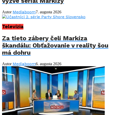
vyzve seriál Markízy
Mediaboom
Autor
7. augusta 2026
Televízia
Za tieto zábery čelí Markíza
škandálu: Obťažovanie v reality šou
má dohru
Mediaboom
Autor
6. augusta 2026