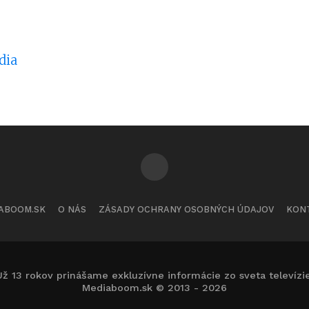
dia
ABOOM.SK
O NÁS
ZÁSADY OCHRANY OSOBNÝCH ÚDAJOV
KON
Už 13 rokov prinášame exkluzívne informácie zo sveta televízie
Mediaboom.sk © 2013 - 2026