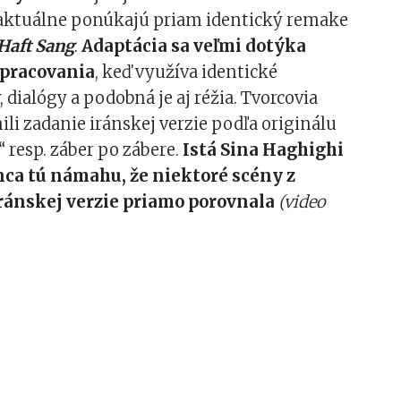
 aktuálne ponúkajú priam identický remake
Haft Sang
.
Adaptácia sa veľmi dotýka
pracovania
, keď využíva identické
y, dialógy a podobná je aj réžia. Tvorcovia
li zadanie iránskej verzie podľa originálu
“ resp. záber po zábere.
Istá Sina Haghighi
nca tú námahu, že niektoré scény z
iránskej verzie priamo porovnala
(video