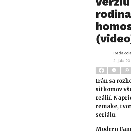
verzi
rodina
homos
(video
Redakci
4. júla 20
Irán sa rozh
sitkomov vš
reálií. Napr
remake, tvo
seriálu.
Modern Fam