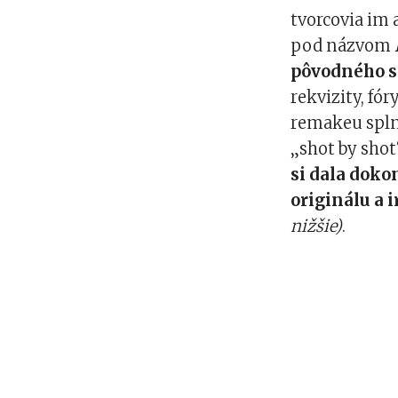
tvorcovia im
pod názvom
pôvodného s
rekvizity, fór
remakeu splni
„shot by shot
si dala doko
originálu a 
nižšie)
.