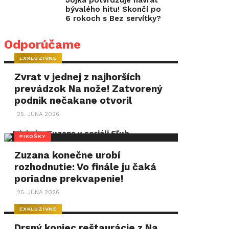
Jojka potvrdzuje návrat
bývalého hitu! Skončí po
6 rokoch s Bez servítky?
Odporúčame
EXKLUZÍVNE
Zvrat v jednej z najhorších
prevádzok Na nože! Zatvorený
podnik nečakane otvoril
25. JÚNA 2026
PIKOŠKY
Zuzana konečne urobí
rozhodnutie: Vo finále ju čaká
poriadne prekvapenie!
25. JÚNA 2026
EXKLUZÍVNE
Drsný koniec reštaurácie z Na