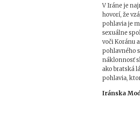
V Iráne je n
hovorí, že vz
pohlavia je 
sexuálne spol
voči Koránu a 
pohlavného s
náklonnosť sk
ako bratská 
pohlavia, kto
Iránska Mod