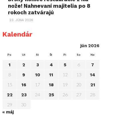
nože! Nahnevaní majitelia po 8
rokoch zatvárajú
23. JÚNA 2026
Kalendár
jún 2026
Po
Ut
St
Št
Pi
So
Ne
6
1
2
3
4
5
7
8
12
13
9
10
11
14
15
17
19
20
16
18
21
24
26
27
28
22
23
25
29
30
« máj