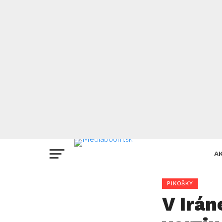
A
PIKOŠKY
V Irán