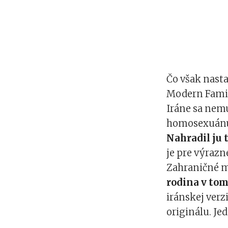
Čo však nasta
Modern Famil
Iráne sa nemu
homosexuánu 
Nahradil ju 
je pre výrazn
Zahraničné m
rodina v to
iránskej verz
originálu. Jed