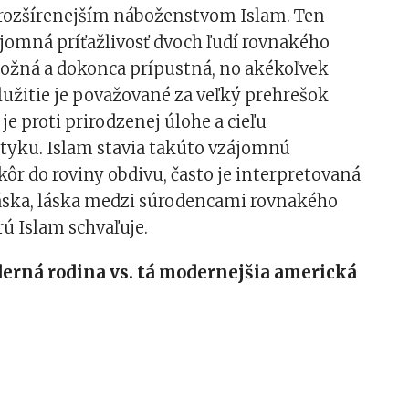
ajrozšírenejším náboženstvom Islam. Ten
ájomná príťažlivosť dvoch ľudí rovnakého
možná a dokonca prípustná, no akékoľvek
užitie je považované za veľký prehrešok
je proti prirodzenej úlohe a cieľu
tyku. Islam stavia takúto vzájomnú
ôr do roviny obdivu, často je interpretovaná
láska, láska medzi súrodencami rovnakého
rú Islam schvaľuje.
erná rodina vs. tá modernejšia americká