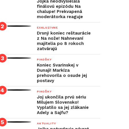
Jojka neodvysielala
finálovú epizódu Na
chalupe! Prekvapená
moderátorka reaguje
EXKLUZÍVNE
Drsný koniec reštaurácie
z Na nože! Nahnevaní
majitelia po 8 rokoch
zatvárajú
PIKOŠKY
Koniec Svarinskej v
Dunaji! Markíza
prehovorila o osude jej
postavy
PIKOŠKY
Joj ukončila prvú sériu
Milujem Slovensko!
Vyplatilo sa jej zlákanie
Adely a Sajfu?
AKTUALITY