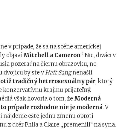
ne v prípade, že sa na scéne americkej
y objaví
Mitchell a Cameron
? Nie, diváci v
sia pozerať na čiernu obrazovku, no
dvojicu by ste v
Haft Sang
nenašli.
totiž tradičný heterosexuálny pár
, ktorý
e konzervatívnu krajinu prijateľný.
édiá však hovoria o tom, že
Moderná
mto prípade rozhodne nie je moderná
. V
ii nájdeme ešte jednu zmenu oproti
nu z dcér Phila a Claire „premenili“ na syna.