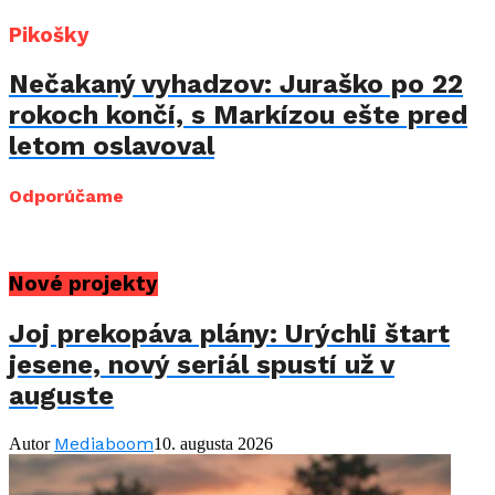
Pikošky
Nečakaný vyhadzov: Juraško po 22
rokoch končí, s Markízou ešte pred
letom oslavoval
Odporúčame
Nové projekty
Joj prekopáva plány: Urýchli štart
jesene, nový seriál spustí už v
auguste
Mediaboom
Autor
10. augusta 2026