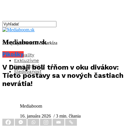
Mediaboom.sk
Zdroj: vysielanie TV Markíza
Pikošky
Aktuality
Exkluzívne
Nové projekty
V Dunaji boli tŕňom v oku divákov:
Sledovanosť
Tieto postavy sa v nových častiach
nevrátia!
Mediaboom
16. januára 2026
/ 3 min. čítania