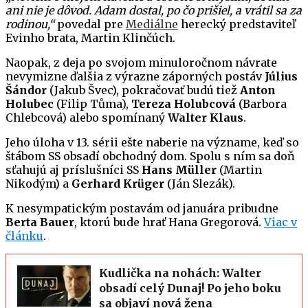
ani nie je dôvod. Adam dostal, po čo prišiel, a vrátil sa za
rodinou,“
povedal pre
Mediálne
herecký predstaviteľ
Evinho brata, Martin Klinčúch.
Naopak, z deja po svojom minuloročnom návrate
nevymizne ďalšia z výrazne záporných postáv
Július
Šándor
(Jakub Švec), pokračovať budú tiež
Anton
Holubec
(Filip Tůma),
Tereza Holubcová
(Barbora
Chlebcová) alebo spomínaný
Walter Klaus
.
Jeho úloha v 13. sérii ešte naberie na význame, keď so
štábom SS obsadí obchodný dom. Spolu s ním sa doň
sťahujú aj príslušníci SS
Hans Müller
(Martin
Nikodým) a
Gerhard Krüger
(Ján Slezák).
K nesympatickým postavám od januára pribudne
Berta Bauer
, ktorú bude hrať Hana Gregorová.
Viac v
článku
.
Kudlička na nohách: Walter
obsadí celý Dunaj! Po jeho boku
sa objaví nová žena