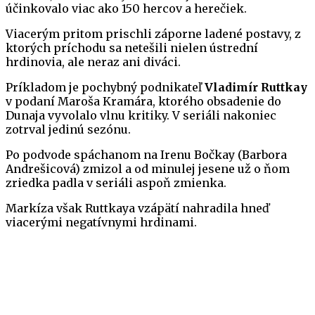
účinkovalo viac ako 150 hercov a herečiek.
Viacerým pritom prischli záporne ladené postavy, z
ktorých príchodu sa netešili nielen ústrední
hrdinovia, ale neraz ani diváci.
Príkladom je pochybný podnikateľ
Vladimír Ruttkay
v podaní Maroša Kramára, ktorého obsadenie do
Dunaja vyvolalo vlnu kritiky. V seriáli nakoniec
zotrval jedinú sezónu.
Po podvode spáchanom na Irenu Bočkay (Barbora
Andrešicová) zmizol a od minulej jesene už o ňom
zriedka padla v seriáli aspoň zmienka.
Markíza však Ruttkaya vzápätí nahradila hneď
viacerými negatívnymi hrdinami.