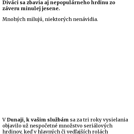
Diváci sa zbavia aj nepopulárneho hrdinu zo
záveru minulej jesene.
Mnohých milujú, niektorých nenávidia.
V
Dunaji, k vašim službám
sa za tri roky vysielania
objavilo už nespočetné množstvo seriálových
hrdinov, keď v hlavných či vedľajších rolách