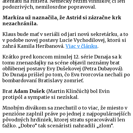
atentátu na Hitlera. Nemecký režim vinníkov, či len
podozrivých, nemilosrdne popravoval.
Markíza už naznačila, že Astrid si zázračne krk
nezachránila.
Klaus bude mať v seriáli od jari novú sekretárku, a to
v podobe novej postavy Lucie Vychodilovej, ktorú si
zahrá Kamila Heribanová.
Viac v článku
.
Krátko pred koncom minulej 12. série Dunaja sa k
tomu znenazdajky na scéne objavil neznámy brat
obľúbenej postavy Evy Dušekovej (Petra Dubayová).
Do Dunaja prišiel po tom, čo Evu tvorcovia nechali po
bombardovaní Bratislavy zomrieť.
Brat
Adam Dušek
(Martin Klinčúch) bol Evin
protipól a sympatie si nezískal.
Mnohým divákom sa znechutil o to viac, že miesto v
penzióne zaplnil práve po jednej z najpopulárnejších
pôvodných hrdiniek, ktorej stratu spracovávali len
ťažko. „Dobro“ tak scenáristi nahradili „zlom“.