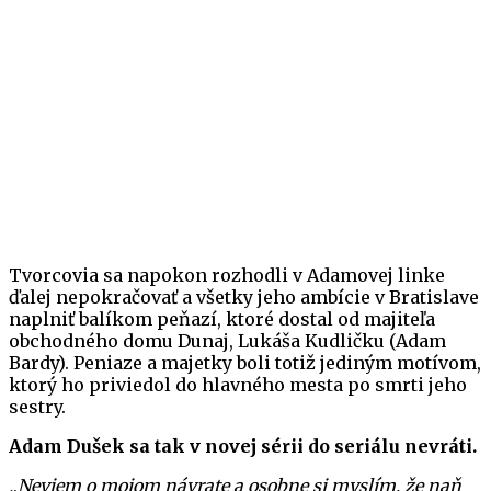
Tvorcovia sa napokon rozhodli v Adamovej linke
ďalej nepokračovať a všetky jeho ambície v Bratislave
naplniť balíkom peňazí, ktoré dostal od majiteľa
obchodného domu Dunaj, Lukáša Kudličku (Adam
Bardy). Peniaze a majetky boli totiž jediným motívom,
ktorý ho priviedol do hlavného mesta po smrti jeho
sestry.
Adam Dušek sa tak v novej sérii do seriálu nevráti.
„Neviem o mojom návrate a osobne si myslím, že naň