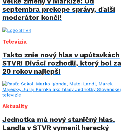
Veľké zmeny v Markíze: Od
septembra prekope správy, ďalší
moderátor končí!
Televízia
Takto znie nový hlas v upútavkách
STVR! Diváci rozhodli, ktorý bol za
20 rokov najlepší
Aktuality
Jednotka má nový staničný hlas.
Landla v STVR vymenil herecký