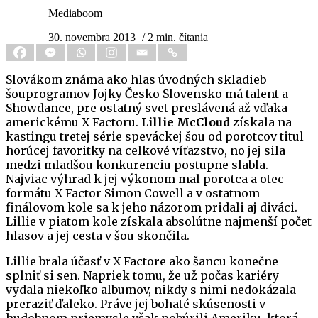
Mediaboom
30. novembra 2013
/ 2 min. čítania
Slovákom známa ako hlas úvodných skladieb
šouprogramov Jojky Česko Slovensko má talent a
Showdance, pre ostatný svet preslávená až vďaka
americkému X Factoru.
Lillie McCloud
získala na
kastingu tretej série speváckej šou od porotcov titul
horúcej favoritky na celkové víťazstvo, no jej sila
medzi mladšou konkurenciu postupne slabla.
Najviac výhrad k jej výkonom mal porotca a otec
formátu X Factor Simon Cowell a v ostatnom
finálovom kole sa k jeho názorom pridali aj diváci.
Lillie v piatom kole získala absolútne najmenší počet
hlasov a jej cesta v šou skončila.
Lillie brala účasť v X Factore ako šancu konečne
splniť si sen. Napriek tomu, že už počas kariéry
vydala niekoľko albumov, nikdy s nimi nedokázala
preraziť ďaleko. Práve jej bohaté skúsenosti v