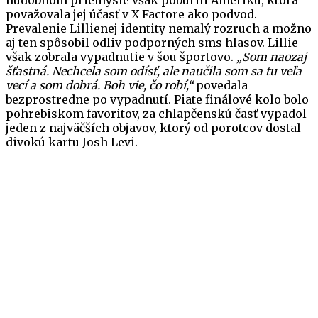
hudobnom priemysle však pobúrili Ameriku, ktorá
považovala jej účasť v X Factore ako podvod.
Prevalenie Lillienej identity nemalý rozruch a možno
aj ten spôsobil odliv podporných sms hlasov. Lillie
však zobrala vypadnutie v šou športovo.
„Som naozaj
šťastná. Nechcela som odísť, ale naučila som sa tu veľa
vecí a som dobrá. Boh vie, čo robí,“
povedala
bezprostredne po vypadnutí. Piate finálové kolo bolo
pohrebiskom favoritov, za chlapčenskú časť vypadol
jeden z najväčších objavov, ktorý od porotcov dostal
divokú kartu Josh Levi.