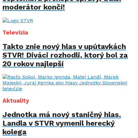
moderátor končí!
Televízia
Takto znie nový hlas v upútavkách
STVR! Diváci rozhodli, ktorý bol za
20 rokov najlepší
Aktuality
Jednotka má nový staničný hlas.
Landla v STVR vymenil herecký
kolega