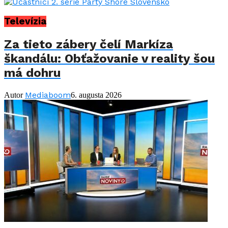
Televízia
Za tieto zábery čelí Markíza
škandálu: Obťažovanie v reality šou
má dohru
Mediaboom
Autor
6. augusta 2026