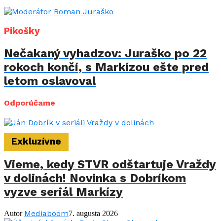
Pikošky
Nečakaný vyhadzov: Juraško po 22
rokoch končí, s Markízou ešte pred
letom oslavoval
Odporúčame
Exkluzívne
Vieme, kedy STVR odštartuje Vraždy
v dolinách! Novinka s Dobríkom
vyzve seriál Markízy
Mediaboom
Autor
7. augusta 2026