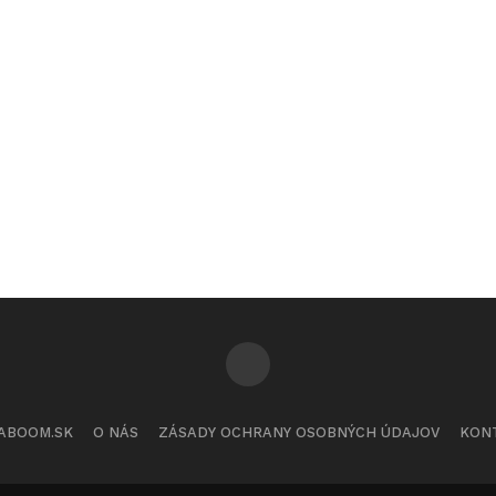
ABOOM.SK
O NÁS
ZÁSADY OCHRANY OSOBNÝCH ÚDAJOV
KON