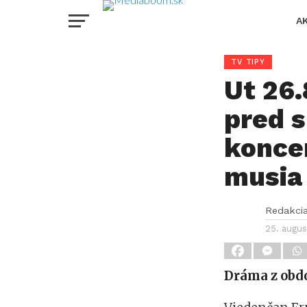
A
TV TIPY
Ut 26.
pred 
konce
musia 
Redakci
25. augus
Dráma z obdo