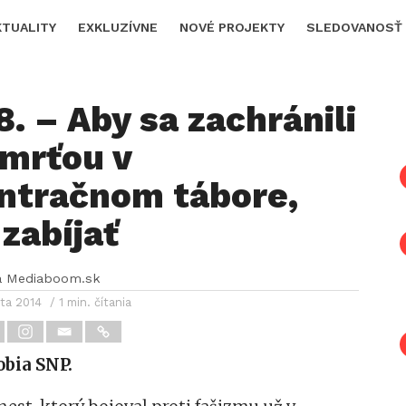
KTUALITY
EXKLUZÍVNE
NOVÉ PROJEKTY
SLEDOVANOSŤ
8. – Aby sa zachránili
smrťou v
ntračnom tábore,
zabíjať
a Mediaboom.sk
ta 2014
/ 1 min. čítania
bia SNP.