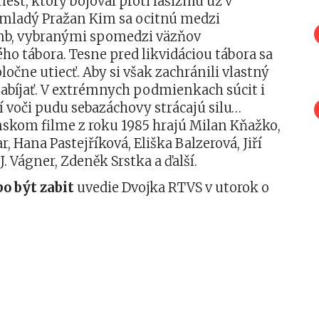
est, ktorý bojoval proti fašizmu už v
 mladý Pražan Kim sa ocitnú medzi
mb, vybranými spomedzi väzňov
o tábora. Tesne pred likvidáciou tábora sa
očne utiecť. Aby si však zachránili vlastný
zabíjať. V extrémnych podmienkach súcit i
 voči pudu sebazáchovy strácajú silu…
nskom filme z roku 1985 hrajú Milan Kňažko,
, Hana Pastejříková, Eliška Balzerová, Jiří
J. Vágner, Zdeněk Srstka a ďalší.
o být zabit
uvedie Dvojka RTVS v utorok o