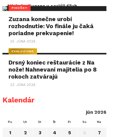
PIKOŠKY
Zuzana konečne urobí
rozhodnutie: Vo finále ju čaká
poriadne prekvapenie!
25. JÚNA 2026
EXKLUZÍVNE
Drsný koniec reštaurácie z Na
nože! Nahnevaní majitelia po 8
rokoch zatvárajú
23. JÚNA 2026
Kalendár
jún 2026
Po
Ut
St
Št
Pi
So
Ne
6
1
2
3
4
5
7