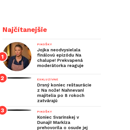
Najčítanejšie
PIKOŠKY
Jojka neodvysielala
finálovú epizódu Na
chalupe! Prekvapená
moderátorka reaguje
EXKLUZÍVNE
Drsný koniec reštaurácie
z Na nože! Nahnevaní
majitelia po 8 rokoch
zatvárajú
PIKOŠKY
Koniec Svarinskej v
Dunaji! Markíza
prehovorila o osude jej