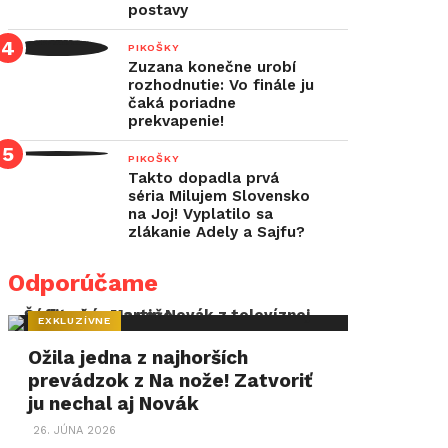
postavy
PIKOŠKY
Zuzana konečne urobí
rozhodnutie: Vo finále ju
čaká poriadne
prekvapenie!
PIKOŠKY
Takto dopadla prvá
séria Milujem Slovensko
na Joj! Vyplatilo sa
zlákanie Adely a Sajfu?
Odporúčame
EXKLUZÍVNE
Ožila jedna z najhorších
prevádzok z Na nože! Zatvoriť
ju nechal aj Novák
26. JÚNA 2026