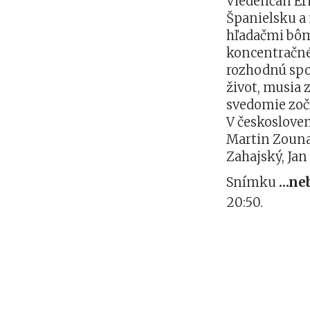
Viedenčan Ern
Španielsku a
hľadačmi bô
koncentračnéh
rozhodnú spol
život, musia 
svedomie zočí
V českoslove
Martin Zounar
Zahajský, Jan 
Snímku
…neb
20:50.