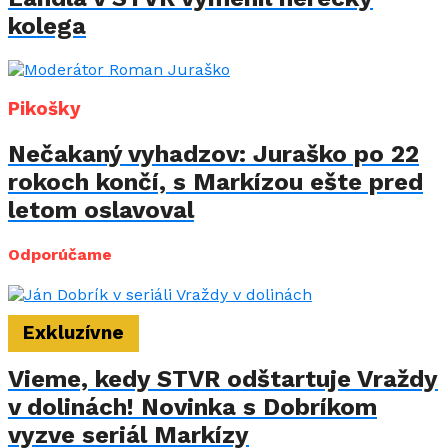
kolega
Pikošky
Nečakaný vyhadzov: Juraško po 22
rokoch končí, s Markízou ešte pred
letom oslavoval
Odporúčame
Exkluzívne
Vieme, kedy STVR odštartuje Vraždy
v dolinách! Novinka s Dobríkom
vyzve seriál Markízy