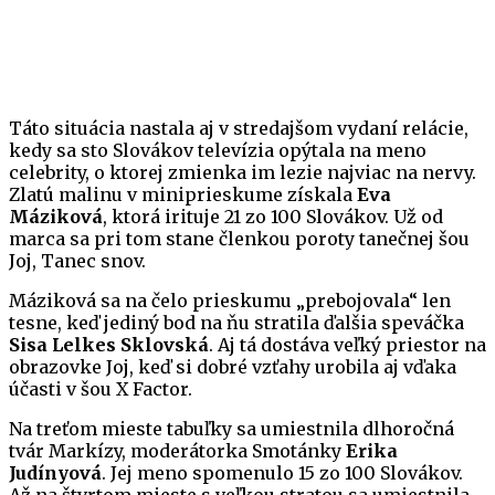
Táto situácia nastala aj v stredajšom vydaní relácie,
kedy sa sto Slovákov televízia opýtala na meno
celebrity, o ktorej zmienka im lezie najviac na nervy.
Zlatú malinu v miniprieskume získala
Eva
Máziková
, ktorá irituje 21 zo 100 Slovákov. Už od
marca sa pri tom stane členkou poroty tanečnej šou
Joj, Tanec snov.
Máziková sa na čelo prieskumu „prebojovala“ len
tesne, keď jediný bod na ňu stratila ďalšia speváčka
Sisa Lelkes Sklovská
. Aj tá dostáva veľký priestor na
obrazovke Joj, keď si dobré vzťahy urobila aj vďaka
účasti v šou X Factor.
Na treťom mieste tabuľky sa umiestnila dlhoročná
tvár Markízy, moderátorka Smotánky
Erika
Judínyová
. Jej meno spomenulo 15 zo 100 Slovákov.