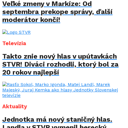
Veľké zmeny v Markíze: Od
septembra prekope správy, ďalší
moderátor končí!
Televízia
Takto znie nový hlas v upútavkách
STVR! Diváci rozhodli, ktorý bol za
20 rokov najlepší
Aktuality
Jednotka má nový staničný hlas.
Landla v STVR vymenil herecký