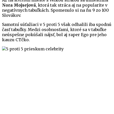
Až na štvrtom mieste s veľkou stratou sa umiestnila
Nora Mojsejová
, ktorá tak stráca aj na popularite v
negatívnych tabuľkách. Spomenulo si na ňu 9 zo 100
Slovákov.
Samotní súťažiaci v 5 proti 5 však odhalili iba spodnú
časť tabuľky. Medzi osobnosťami, ktoré sa v tabuľke
neúspešne pokúšali nájsť, bol aj raper Ego pre jeho
kauzu CTčko.