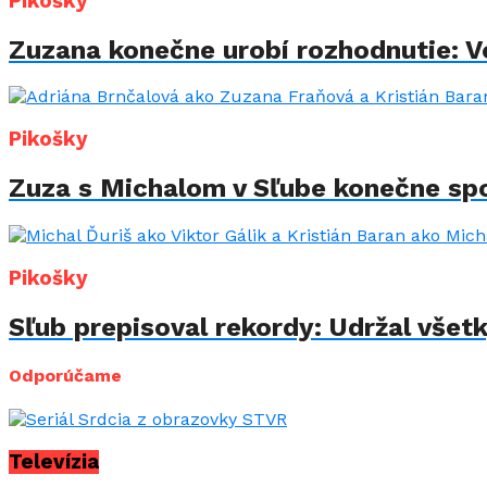
Pikošky
Zuzana konečne urobí rozhodnutie: Vo
Pikošky
Zuza s Michalom v Sľube konečne spo
Pikošky
Sľub prepisoval rekordy: Udržal všet
Odporúčame
Televízia