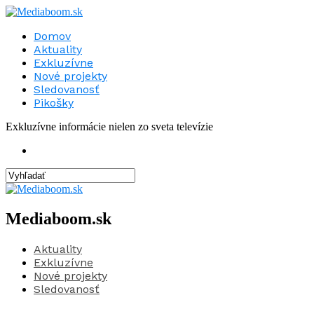
Domov
Aktuality
Exkluzívne
Nové projekty
Sledovanosť
Pikošky
Exkluzívne informácie nielen zo sveta televízie
Mediaboom.sk
Aktuality
Exkluzívne
Nové projekty
Sledovanosť