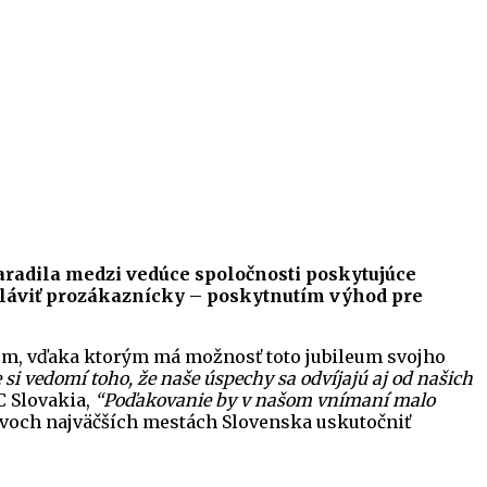
 zaradila medzi vedúce spoločnosti poskytujúce
 osláviť prozákaznícky – poskytnutím výhod pre
íkom, vďaka ktorým má možnosť toto jubileum svojho
 si vedomí toho, že naše úspechy sa odvíjajú aj od našich
C Slovakia,
“Poďakovanie by v našom vnímaní malo
dvoch najväčších mestách Slovenska uskutočniť