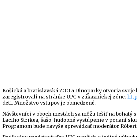
Košická a bratislavská ZOO a Dinoparky otvoria svoje 
zaregistrovali na stránke UPC v zákazníckej zóne:
htt
deti. Množstvo vstupov je obmedzené.
Návštevníci v oboch mestách sa môžu tešiť na bohatý
Laciho Strikea, šašo, hudobné vystúpenie v podaní sk
Programom bude navyše sprevádzať moderátor Róbert K