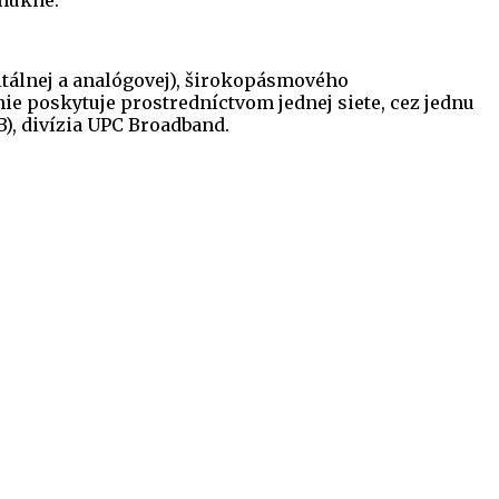
onúkne.
gitálnej a analógovej), širokopásmového
ónie poskytuje prostredníctvom jednej siete, cez jednu
), divízia UPC Broadband.