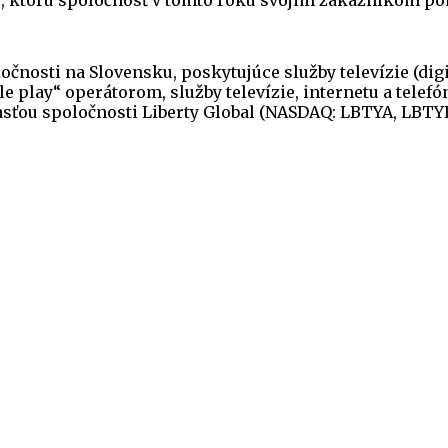
du, ktorú spoločnosť v tomto roku svojim zákazníkom p
ločnosti na Slovensku, poskytujúce služby televízie (di
le play“ operátorom, služby televízie, internetu a telef
sťou spoločnosti Liberty Global (NASDAQ: LBTYA, LBTYB