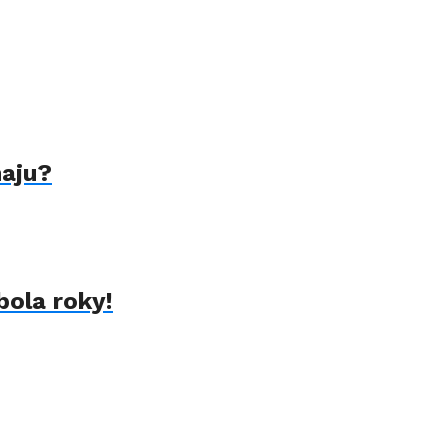
naju?
bola roky!