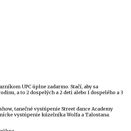
ákazníkom UPC úplne zadarmo. Stačí, aby sa
odinu, a to 2 dospelých a 2 deti alebo 1 dospelého a 3
 show, tanečné vystúpenie Street dance Academy
nícke vystúpenie kúzelníka Wolfa a Talostana.