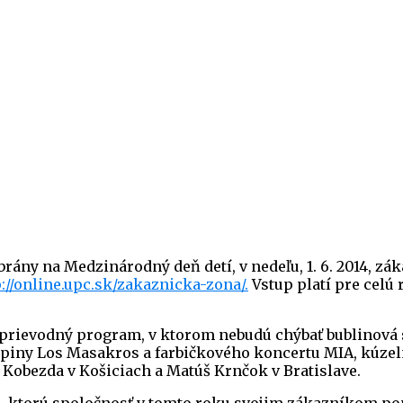
brány na Medzinárodný deň detí, v nedeľu, 1. 6. 2014, z
p://online.upc.sk/zakaznicka-zona/.
Vstup platí pre celú r
 sprievodný program, v ktorom nebudú chýbať bublinová
upiny Los Masakros a farbičkového koncertu MIA, kúzel
obezda v Košiciach a Matúš Krnčok v Bratislave.