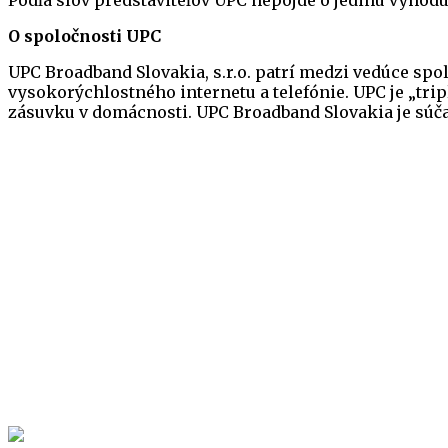
Podľa slov predstaviteľov UPC nepôjde o jedinú výho
O spoločnosti UPC
UPC Broadband Slovakia, s.r.o. patrí medzi vedúce spo
vysokorýchlostného internetu a telefónie. UPC je „trip
zásuvku v domácnosti. UPC Broadband Slovakia je súča