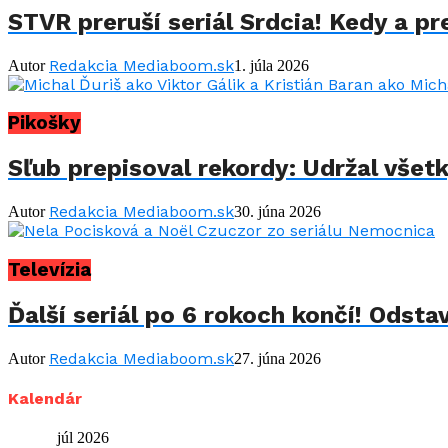
STVR preruší seriál Srdcia! Kedy a p
Redakcia Mediaboom.sk
Autor
1. júla 2026
Pikošky
Sľub prepisoval rekordy: Udržal všet
Redakcia Mediaboom.sk
Autor
30. júna 2026
Televízia
Ďalší seriál po 6 rokoch končí! Odstav
Redakcia Mediaboom.sk
Autor
27. júna 2026
Kalendár
júl 2026