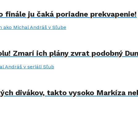
 finále ju čaká poriadne prekvapenie!
lu! Zmarí ich plány zvrat podobný Du
kých divákov, takto vysoko Markíza ne