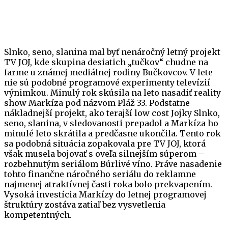
Slnko, seno, slanina mal byť nenáročný letný projekt
TV JOJ, kde skupina desiatich „tučkov“ chudne na
farme u známej mediálnej rodiny Bučkovcov. V lete
nie sú podobné programové experimenty televízií
výnimkou. Minulý rok skúsila na leto nasadiť reality
show Markíza pod názvom Pláž 33. Podstatne
nákladnejší projekt, ako terajší low cost Jojky Slnko,
seno, slanina, v sledovanosti prepadol a Markíza ho
minulé leto skrátila a predčasne ukončila. Tento rok
sa podobná situácia zopakovala pre TV JOJ, ktorá
však musela bojovať s oveľa silnejším súperom –
rozbehnutým seriálom Búrlivé víno. Práve nasadenie
tohto finančne náročného seriálu do reklamne
najmenej atraktívnej časti roka bolo prekvapením.
Vysoká investícia Markízy do letnej programovej
štruktúry zostáva zatiaľ bez vysvetlenia
kompetentných.