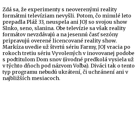
Zdá sa, že experimenty s neoverenými reality
formátmi televíziam nevyšli. Potom, čo minulé leto
prepadla Pláž 33, neuspela ani JOJ so svojou show
Slnko, seno, slanina. Obe televízie sa však reality
formátov nevzdávajú a na jesennú časť sezóny
pripravujú overené licencované reality show.
Markíza uvedie už štvrtú sériu Farmy, JOJ vracia po
rokoch tretiu sériu Vyvolených v inovovanej podobe
s podtitulom Dom snov (úvodné predkolá vysiela už
v týchto dňoch pod názvom Voľba). Diváci tak o tento
typ programu nebudú ukrátení, či uchránení ani v
najbližších mesiacoch.