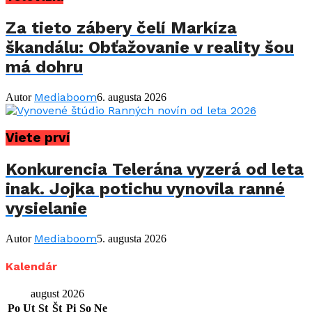
Za tieto zábery čelí Markíza
škandálu: Obťažovanie v reality šou
má dohru
Mediaboom
Autor
6. augusta 2026
Viete prví
Konkurencia Telerána vyzerá od leta
inak. Jojka potichu vynovila ranné
vysielanie
Mediaboom
Autor
5. augusta 2026
Kalendár
august 2026
Po
Ut
St
Št
Pi
So
Ne