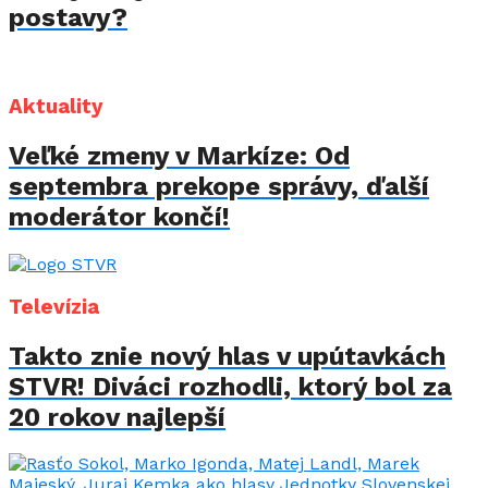
postavy?
Aktuality
Veľké zmeny v Markíze: Od
septembra prekope správy, ďalší
moderátor končí!
Televízia
Takto znie nový hlas v upútavkách
STVR! Diváci rozhodli, ktorý bol za
20 rokov najlepší