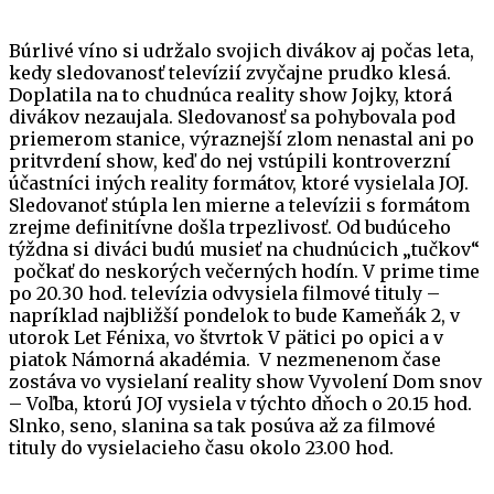
Búrlivé víno si udržalo svojich divákov aj počas leta,
kedy sledovanosť televízií zvyčajne prudko klesá.
Doplatila na to chudnúca reality show Jojky, ktorá
divákov nezaujala. Sledovanosť sa pohybovala pod
priemerom stanice, výraznejší zlom nenastal ani po
pritvrdení show, keď do nej vstúpili kontroverzní
účastníci iných reality formátov, ktoré vysielala JOJ.
Sledovanoť stúpla len mierne a televízii s formátom
zrejme definitívne došla trpezlivosť. Od budúceho
týždna si diváci budú musieť na chudnúcich „tučkov“
počkať do neskorých večerných hodín. V prime time
po 20.30 hod. televízia odvysiela filmové tituly –
napríklad najbližší pondelok to bude Kameňák 2, v
utorok Let Fénixa, vo štvrtok V pätici po opici a v
piatok Námorná akadémia. V nezmenenom čase
zostáva vo vysielaní reality show Vyvolení Dom snov
– Voľba, ktorú JOJ vysiela v týchto dňoch o 20.15 hod.
Slnko, seno, slanina sa tak posúva až za filmové
tituly do vysielacieho času okolo 23.00 hod.