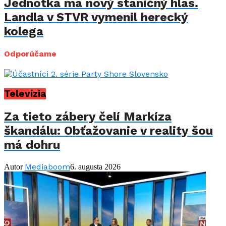
Jednotka má nový staničný hlas.
Landla v STVR vymenil herecký
kolega
Odporúčame
Televízia
Za tieto zábery čelí Markíza
škandálu: Obťažovanie v reality šou
má dohru
Mediaboom
Autor
6. augusta 2026