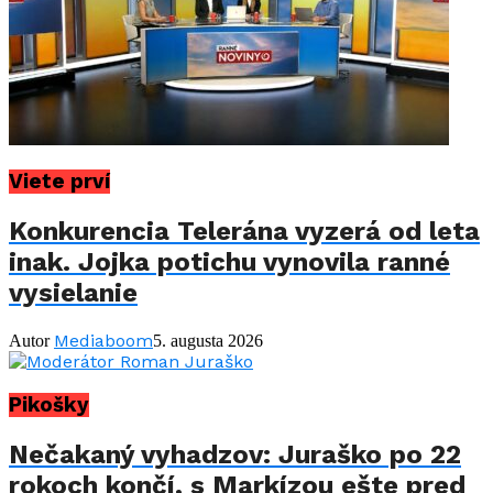
Viete prví
Konkurencia Telerána vyzerá od leta
inak. Jojka potichu vynovila ranné
vysielanie
Mediaboom
Autor
5. augusta 2026
Pikošky
Nečakaný vyhadzov: Juraško po 22
rokoch končí, s Markízou ešte pred