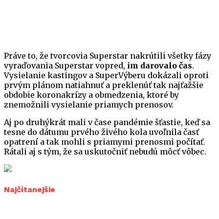
Práve to, že tvorcovia Superstar nakrútili všetky fázy
vyraďovania Superstar vopred,
im darovalo čas
.
Vysielanie kastingov a SuperVýberu dokázali oproti
prvým plánom natiahnuť a preklenúť tak najťažšie
obdobie koronakrízy a obmedzenia, ktoré by
znemožnili vysielanie priamych prenosov.
Aj po druhýkrát mali v čase pandémie šťastie, keď sa
tesne do dátumu prvého živého kola uvoľnila časť
opatrení a tak mohli s priamymi prenosmi počítať.
Rátali aj s tým, že sa uskutočniť nebudú môcť vôbec.
Najčítanejšie