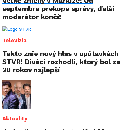
Veľké zmeny v Markíze: Od
septembra prekope správy, ďalší
moderátor končí!
Televízia
Takto znie nový hlas v upútavkách
STVR! Diváci rozhodli, ktorý bol za
20 rokov najlepší
Aktuality