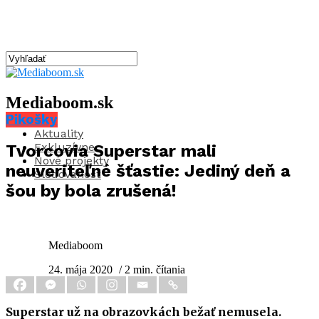
Mediaboom.sk
Pikošky
Aktuality
Exkluzívne
Tvorcovia Superstar mali
Nové projekty
neuveriteľné šťastie: Jediný deň a
Sledovanosť
šou by bola zrušená!
Mediaboom
24. mája 2020
/ 2 min. čítania
Superstar už na obrazovkách bežať nemusela.