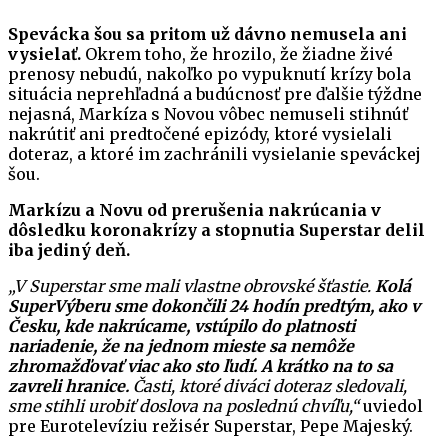
Spevácka šou sa pritom už dávno nemusela ani
vysielať.
Okrem toho, že hrozilo, že žiadne živé
prenosy nebudú, nakoľko po vypuknutí krízy bola
situácia neprehľadná a budúcnosť pre ďalšie týždne
nejasná, Markíza s Novou vôbec nemuseli stihnúť
nakrútiť ani predtočené epizódy, ktoré vysielali
doteraz, a ktoré im zachránili vysielanie speváckej
šou.
Markízu a Novu od prerušenia nakrúcania v
dôsledku koronakrízy a stopnutia Superstar delil
iba jediný deň.
„V Superstar sme mali vlastne obrovské šťastie.
Kolá
SuperVýberu sme dokončili 24 hodín predtým, ako v
Česku, kde nakrúcame, vstúpilo do platnosti
nariadenie, že na jednom mieste sa nemôže
zhromažďovať viac ako sto ľudí. A krátko na to sa
zavreli hranice.
Časti, ktoré diváci doteraz sledovali,
sme stihli urobiť doslova na poslednú chvíľu,“
uviedol
pre Eurotelevíziu režisér Superstar, Pepe Majeský.