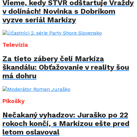
Vieme, kedy STVR odštartuje Vraždy
v dolinách! Novinka s Dobríkom
vyzve seriál Markízy
Televízia
Za tieto zábery čelí Markíza
škandálu: Obťažovanie v reality šou
má dohru
Pikošky
Nečakaný vyhadzov: Juraško po 22
rokoch končí, s Markízou ešte pred
letom oslavoval