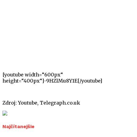
[youtube width=“600px“
height=“400px“]-9HZlMu8Y1E[/youtube]
Zdroj: Youtube, Telegraph.co.uk
Najčítanejšie