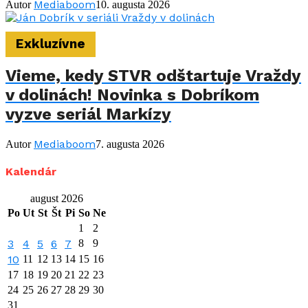
Mediaboom
Autor
10. augusta 2026
Exkluzívne
Vieme, kedy STVR odštartuje Vraždy
v dolinách! Novinka s Dobríkom
vyzve seriál Markízy
Mediaboom
Autor
7. augusta 2026
Kalendár
august 2026
Po
Ut
St
Št
Pi
So
Ne
1
2
3
4
5
6
7
8
9
10
11
12
13
14
15
16
17
18
19
20
21
22
23
24
25
26
27
28
29
30
31