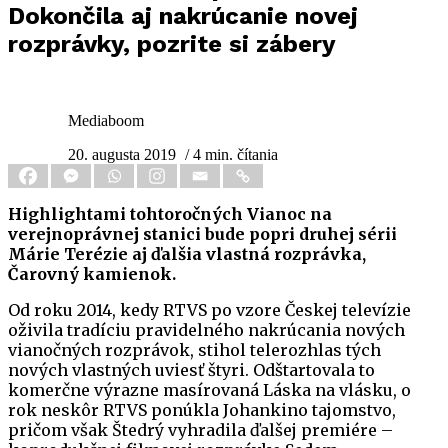
Dokončila aj nakrúcanie novej
rozprávky, pozrite si zábery
Mediaboom
20. augusta 2019
/ 4 min. čítania
Highlightami tohtoročných Vianoc na
verejnoprávnej stanici bude popri druhej sérii
Márie Terézie aj ďalšia vlastná rozprávka,
Čarovný kamienok.
Od roku 2014, kedy RTVS po vzore Českej televízie
oživila tradíciu pravidelného nakrúcania nových
vianočných rozprávok, stihol telerozhlas tých
nových vlastných uviesť štyri. Odštartovala to
komerčne výrazne masírovaná Láska na vlásku, o
rok neskôr RTVS ponúkla Johankino tajomstvo,
pričom však Štedrý vyhradila ďalšej premiére –