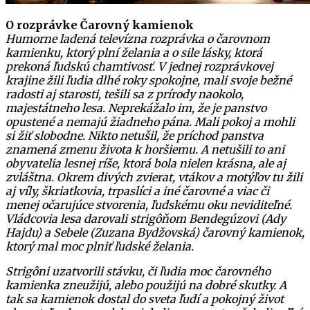
O rozprávke Čarovný kamienok
Humorne ladená televízna rozprávka o čarovnom
kamienku, ktorý plní želania a o sile lásky, ktorá
prekoná ľudskú chamtivosť. V jednej rozprávkovej
krajine žili ľudia dlhé roky spokojne, mali svoje bežné
radosti aj starosti, tešili sa z prírody naokolo,
majestátneho lesa. Neprekážalo im, že je panstvo
opustené a nemajú žiadneho pána. Mali pokoj a mohli
si žiť slobodne. Nikto netušil, že príchod panstva
znamená zmenu života k horšiemu. A netušili to ani
obyvatelia lesnej ríše, ktorá bola nielen krásna, ale aj
zvláštna. Okrem divých zvierat, vtákov a motýľov tu žili
aj víly, škriatkovia, trpaslíci a iné čarovné a viac či
menej očarujúce stvorenia, ľudskému oku neviditeľné.
Vládcovia lesa darovali strigôňom Bendegúzovi (Ady
Hajdu) a Sebele (Zuzana Bydžovská) čarovný kamienok,
ktorý mal moc plniť ľudské želania.
Strigôni uzatvorili stávku, či ľudia moc čarovného
kamienka zneužijú, alebo použijú na dobré skutky. A
tak sa kamienok dostal do sveta ľudí a pokojný život