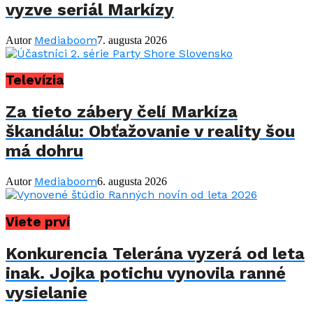
vyzve seriál Markízy
Mediaboom
Autor
7. augusta 2026
Televízia
Za tieto zábery čelí Markíza
škandálu: Obťažovanie v reality šou
má dohru
Mediaboom
Autor
6. augusta 2026
Viete prví
Konkurencia Telerána vyzerá od leta
inak. Jojka potichu vynovila ranné
vysielanie