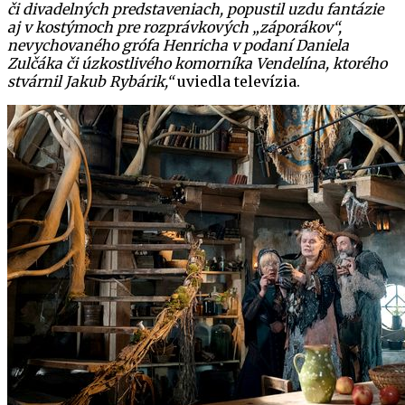
či divadelných predstaveniach, popustil uzdu fantázie
aj v kostýmoch pre rozprávkových „záporákov“,
nevychovaného grófa Henricha v podaní Daniela
Zulčáka či úzkostlivého komorníka Vendelína, ktorého
stvárnil Jakub Rybárik,“
uviedla televízia.