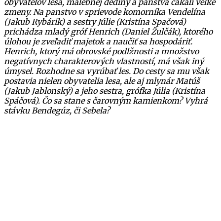
obyvateľov lesa, malebnej dediny a panstva čakali veľké
zmeny. Na panstvo v sprievode komorníka Vendelína
(Jakub Rybárik) a sestry Júlie (Kristína Spačová)
prichádza mladý gróf Henrich (Daniel Žulčák), ktorého
úlohou je zveľadiť majetok a naučiť sa hospodáriť.
Henrich, ktorý má obrovské podlžnosti a množstvo
negatívnych charakterových vlastností, má však iný
úmysel. Rozhodne sa vyrúbať les. Do cesty sa mu však
postavia nielen obyvatelia lesa, ale aj mlynár Matúš
(Jakub Jablonský) a jeho sestra, grófka Júlia (Kristína
Spáčová). Čo sa stane s čarovným kamienkom? Vyhrá
stávku Bendegúz, či Sebela?