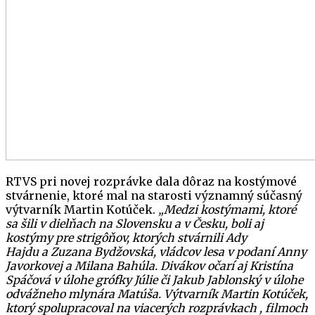
RTVS pri novej rozprávke dala dôraz na kostýmové
stvárnenie, ktoré mal na starosti významný súčasný
výtvarník Martin Kotúček.
„Medzi kostýmami, ktoré
sa šili v dielňach na Slovensku a v Česku, boli aj
kostýmy pre strigôňov, ktorých stvárnili Ady
Hajdu a Zuzana Bydžovská, vládcov lesa v podaní Anny
Javorkovej a Milana Bahúla. Divákov očarí aj Kristína
Spáčová v úlohe grófky Júlie či Jakub Jablonský v úlohe
odvážneho mlynára Matúša. Výtvarník Martin Kotúček,
ktorý spolupracoval na viacerých rozprávkach , filmoch