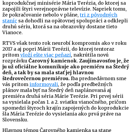
koprodukčnej minisérie Mária Terézia, do ktorej sa
zapojili štyri verejnoprávne televízie. Napriek tomu,
že pokračovanie nebolo v pláne,
tri z pôvodných
staníc
sa dohodli na opätovnej spolupráci a odklepli
druhú sériu, ktorá sa na obrazovky dostane tieto
Vianoce.
RTVS však tento rok neurobí kompromis ako v roku
2017 a aj popri Márii Terézii, do ktorej tentoraz
pritom
vloží ešte viac peňazí
, nakrútila novú
rozprávku
Čarovný kamienok
.
Zaujímavosťou je, že
ju už oficiálne komunikuje ako premiéru na Štedrý
deň, a tak by sa mala stať jej hlavnou
štedrovečernou premiérou.
Iba prednedávnom sme
vás pritom
informovali
, že podľa predbežných
plánov mala byť na Štedrý deň naplánovaná aj
premiéra druhá séria Márie Terézie. Pri prvej sérii
sa vysielala počas 1. a 2. sviatku vianočného, pričom
spomedzi štyroch krajín zapojených do koprodukcie
šla Mária Terézie do vysielania ako prvá práve na
Slovensku.
Hlavnou témou Čarovného kamienka sa stane