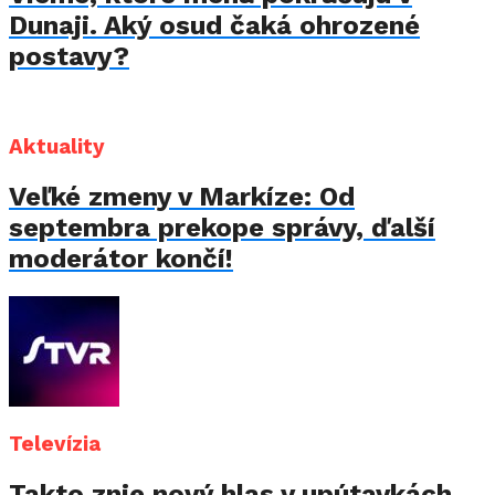
Dunaji. Aký osud čaká ohrozené
postavy?
Aktuality
Veľké zmeny v Markíze: Od
septembra prekope správy, ďalší
moderátor končí!
Televízia
Takto znie nový hlas v upútavkách