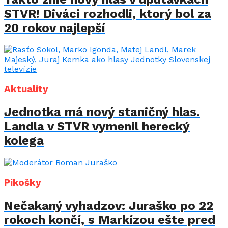
STVR! Diváci rozhodli, ktorý bol za
20 rokov najlepší
Aktuality
Jednotka má nový staničný hlas.
Landla v STVR vymenil herecký
kolega
Pikošky
Nečakaný vyhadzov: Juraško po 22
rokoch končí, s Markízou ešte pred