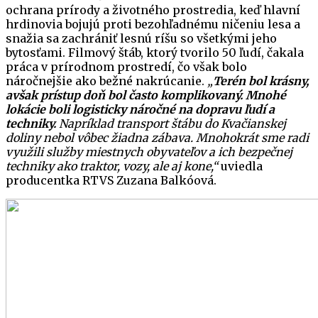
ochrana prírody a životného prostredia, keď hlavní
hrdinovia bojujú proti bezohľadnému ničeniu lesa a
snažia sa zachrániť lesnú ríšu so všetkými jeho
bytosťami. Filmový štáb, ktorý tvorilo 50 ľudí, čakala
práca v prírodnom prostredí, čo však bolo
náročnejšie ako bežné nakrúcanie.
„
Terén bol krásny,
avšak prístup doň bol často komplikovaný. Mnohé
lokácie boli logisticky náročné na dopravu ľudí a
techniky.
Napríklad transport štábu do Kvačianskej
doliny nebol vôbec žiadna zábava.
Mnohokrát sme radi
využili služby miestnych obyvateľov a ich bezpečnej
techniky ako traktor, vozy, ale aj kone
,“
uviedla
producentka RTVS Zuzana Balkóová.