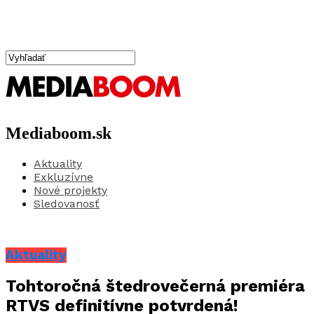
Mediaboom.sk
Aktuality
Exkluzívne
Nové projekty
Sledovanosť
Aktuality
Tohtoročná štedrovečerná premiéra
RTVS definitívne potvrdená!