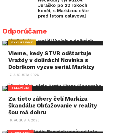
Nečakaný vyhadzov:
Juraško po 22 rokoch
celosvetové
končí, s Markízou ešte
tržby
pred letom oslavoval
1,0724
Odporúčame
miliardy
dolárov.
EXKLUZÍVNE
Snímka
Vieme, kedy STVR odštartuje
režisérskej
Vraždy v dolinách! Novinka s
dvojice
Dobríkom vyzve seriál Markízy
Chris
7. AUGUSTA 2026
Buck
TELEVÍZIA
a
Za tieto zábery čelí Markíza
Jennifer
škandálu: Obťažovanie v reality
Lee
šou má dohru
tak
6. AUGUSTA 2026
prekonala