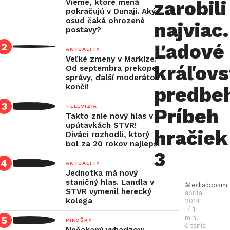
zarobili
Vieme, ktoré mená
pokračujú v Dunaji. Aký
osud čaká ohrozené
najviac.
S
postavy?
Ľadové
Snímka
AKTUALITY
Veľké zmeny v Markíze:
Ľadové
kráľovs
Od septembra prekope
kráľovstvo
správy, ďalší moderátor
končí!
predbe
(2013)
sa
TELEVÍZIA
Príbeh
Takto znie nový hlas v
stala
upútavkách STVR!
hračiek
Diváci rozhodli, ktorý
historicky
bol za 20 rokov najlepší
najúspešnejším
3
AKTUALITY
animovaným
Jednotka má nový
filmom,
staničný hlas. Landla v
Mediaboom
2.
STVR vymenil herecký
apríla
keď
kolega
2014
zatiaľ
/ 1
min.
PIKOŠKY
dosiahla
čítania