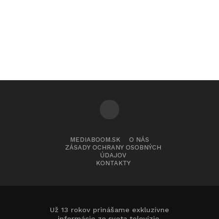
MEDIABOOM.SK
O NÁS
ZÁSADY OCHRANY OSOBNÝCH
ÚDAJOV
KONTAKTY
Už 13 rokov prinášame exkluzívne
informácie zo sveta televízie.