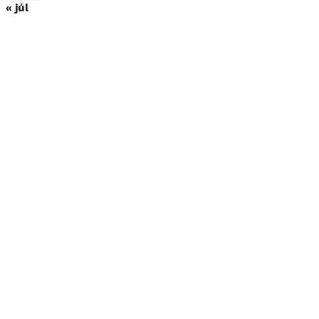
« júl
zarobili
najviac.
Ľadové
kráľovstvo
predbehlo
Príbeh
hračiek
3