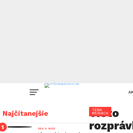
A
Tieto
E
TÉMA
Najčítanejšie
MESIACA
rozpráv
N
IBA U NÁS
P