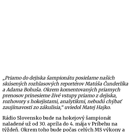
„Priamo do dejiska šampionátu posielame našich
skúsených rozhlasových reportérov Matúša Čunderlíka
a Adama Bohuša. Okrem komentovaných priamych
prenosov prinesieme živé vstupy priamo z dejiska,
rozhovory s hokejistami, analytikmi, nebudú chýbať
zaujímavosti zo zákulisia,“ uviedol
Matej Hajko.
Rádio Slovensko bude na hokejový šampionát
naladené už od 30. apríla do 4. mája v Príbehu na
týždeň. Okrem toho bude počas celých MS výkony a