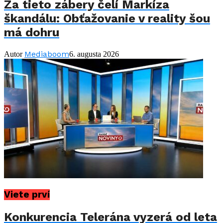
Za tieto zábery čelí Markíza
škandálu: Obťažovanie v reality šou
má dohru
Mediaboom
Autor
6. augusta 2026
Viete prví
Konkurencia Telerána vyzerá od leta