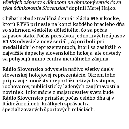
všetkých zápasov s dôrazom na obrazový servis čo sa
týka účinkovania Slovenska,“
doplnil Matej Hajko
.
Chýbať nebude tradičná denná relácia
MS v kocke
,
ktorú RTVS prinesie na konci každého hracieho dňa
so súhrnom všetkého dôležitého, čo sa počas
zápasov stalo. Počas prestávok jednotlivých zápasov
RTVS
odvysiela nový seriál
„Aj oni boli pri
medailách“
o reprezentantoch, ktorí sa zaslúžili o
najväčšie úspechy slovenského hokeja, ale odvtedy
sa pohybujú mimo centra mediálneho záujmu.
Rádio Slovensko
odvysiela naživo všetky duely
slovenskej hokejovej reprezentácie. Okrem toho
pripravuje množstvo reportáží a živých vstupov,
rozhovorov, publicisticky ladených zaujímavostí a
noviniek. Informácie z majstrovstiev sveta bude
Rádio Slovensko
prinášať počas celého dňa aj v
Rádiožurnáloch, krátkych správach a
špecializovaných športových reláciách.