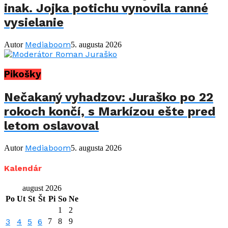
inak. Jojka potichu vynovila ranné
vysielanie
Mediaboom
Autor
5. augusta 2026
Pikošky
Nečakaný vyhadzov: Juraško po 22
rokoch končí, s Markízou ešte pred
letom oslavoval
Mediaboom
Autor
5. augusta 2026
Kalendár
august 2026
Po
Ut
St
Št
Pi
So
Ne
1
2
3
4
5
6
7
8
9