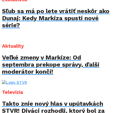
Sľub sa má po lete vrátiť neskôr ako
Dunaj: Kedy Markíza spustí nové
série?
Aktuality
Veľké zmeny v Markíze: Od
septembra prekope správy, ďalší
moderátor končí!
Televízia
Takto znie nový hlas v upútavkách
STVR! Diváci rozhodli, ktorý bol za