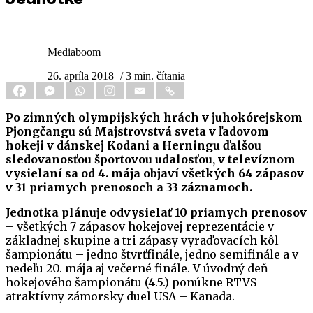
Mediaboom
26. apríla 2018
/ 3 min. čítania
Po zimných olympijských hrách v juhokórejskom
Pjongčangu sú Majstrovstvá sveta v ľadovom
hokeji v dánskej Kodani a Herningu ďalšou
sledovanosťou športovou udalosťou, v televíznom
vysielaní sa od 4. mája objaví všetkých 64 zápasov
v 31 priamych prenosoch a 33 záznamoch.
Jednotka plánuje odvysielať 10 priamych prenosov
– všetkých 7 zápasov hokejovej reprezentácie v
základnej skupine a tri zápasy vyraďovacích kôl
šampionátu – jedno štvrťfinále, jedno semifinále a v
nedeľu 20. mája aj večerné finále. V úvodný deň
hokejového šampionátu (4.5.) ponúkne RTVS
atraktívny zámorsky duel USA – Kanada.