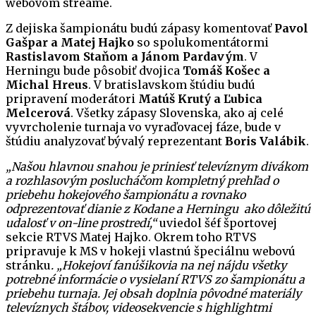
webovom streame.
Z dejiska šampionátu budú zápasy komentovať
Pavol
Gašpar a Matej Hajko
so spolukomentátormi
Rastislavom Staňom a Jánom Pardavým
. V
Herningu bude pôsobiť dvojica
Tomáš Košec a
Michal Hreus
. V bratislavskom štúdiu budú
pripravení moderátori
Matúš Krutý a Ľubica
Melcerová
. Všetky zápasy Slovenska, ako aj celé
vyvrcholenie turnaja vo vyraďovacej fáze, bude v
štúdiu analyzovať bývalý reprezentant
Boris Valábik
.
„Našou hlavnou snahou je priniesť televíznym divákom
a rozhlasovým poslucháčom kompletný prehľad o
priebehu hokejového šampionátu a rovnako
odprezentovať dianie z Kodane a Herningu ako dôležitú
udalosť v on-line prostredí,“
uviedol šéf športovej
sekcie RTVS Matej Hajko. Okrem toho RTVS
pripravuje k MS v hokeji vlastnú špeciálnu webovú
stránku
. „Hokejoví fanúšikovia na nej nájdu všetky
potrebné informácie o vysielaní RTVS zo šampionátu a
priebehu turnaja. Jej obsah doplnia pôvodné materiály
televíznych štábov, videosekvencie s highlightmi