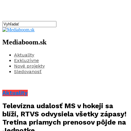
Mediaboom.sk
Aktuality
Exkluzívne
Nové projekty
Sledovanosť
Aktuality
Televízna udalosť MS v hokeji sa
blíži, RTVS odvysiela všetky zápasy!
Tretina priamych prenosov pôjde na
Jednotke