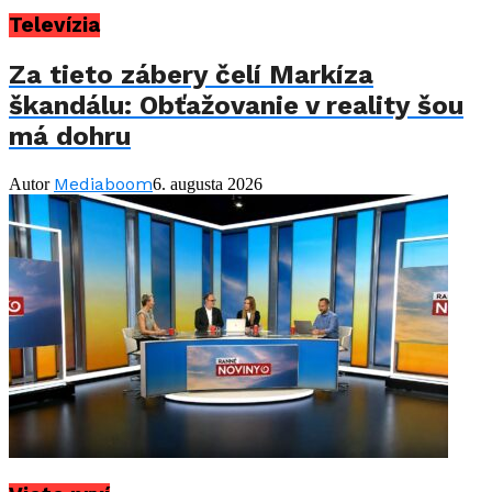
Televízia
Za tieto zábery čelí Markíza
škandálu: Obťažovanie v reality šou
má dohru
Mediaboom
Autor
6. augusta 2026