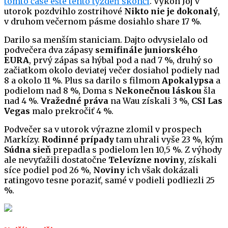
tomto čase ešte tento týždeň skončí
. Výkon Joj v
utorok pozdvihlo zostrihové
Nikto nie je dokonalý
,
v druhom večernom pásme dosiahlo share 17 %.
Darilo sa menším staniciam. Dajto odvysielalo od
podvečera dva zápasy
semifinále juniorského
EURA
, prvý zápas sa hýbal pod a nad 7 %, druhý so
začiatkom okolo deviatej večer dosiahol podiely nad
8 a okolo 11 %. Plus sa darilo s filmom
Apokalypsa
a
podielom nad 8 %, Doma s
Nekonečnou láskou
šla
nad 4 %.
Vražedné práva
na Wau získali 3 %,
CSI Las
Vegas
malo prekročiť 4 %.
Podvečer sa v utorok výrazne zlomil v prospech
Markízy.
Rodinné prípady
tam uhrali vyše 23 %, kým
Súdna sieň
prepadla s podielom len 10,5 %. Z výhody
ale nevyťažili dostatočne
Televízne noviny
, získali
síce podiel pod 26 %,
Noviny
ich však dokázali
ratingovo tesne poraziť, samé v podieli podliezli 25
%.