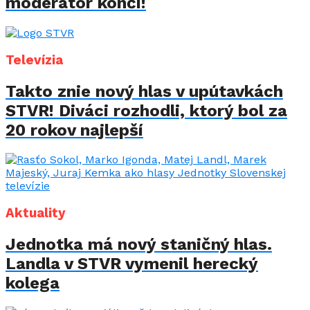
moderátor končí!
Televízia
Takto znie nový hlas v upútavkách
STVR! Diváci rozhodli, ktorý bol za
20 rokov najlepší
Aktuality
Jednotka má nový staničný hlas.
Landla v STVR vymenil herecký
kolega