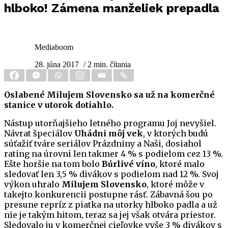
hlboko! Zámena manželiek prepadla
Mediaboom
28. júna 2017
/ 2 min. čítania
Oslabené Milujem Slovensko sa už na komerčné
stanice v utorok dotiahlo.
Nástup utorňajšieho letného programu Joj nevyšiel.
Návrat špeciálov
Uhádni môj vek
, v ktorých budú
súťažiť tváre seriálov Prázdniny a Naši, dosiahol
rating na úrovni len takmer 4 % s podielom cez 13 %.
Ešte horšie na tom bolo
Búrlivé víno
, ktoré malo
sledovať len 3,5 % divákov s podielom nad 12 %. Svoj
výkon uhralo
Milujem Slovensko
, ktoré môže v
takejto konkurencii postupne rásť. Zábavná šou po
presune repríz z piatka na utorky hlboko padla a už
nie je takým hitom, teraz sa jej však otvára priestor.
Sledovalo ju v komerčnej cieľovke vyše 3 % divákov s