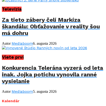
Televízia
Za tieto zábery čelí Markíza
škandálu: Obťažovanie v reality šou
má dohru
Mediaboom
Autor
6. augusta 2026
Viete prví
Konkurencia Telerána vyzerá od leta
inak. Jojka potichu vynovila ranné
vysielanie
Mediaboom
Autor
5. augusta 2026
Kalendár