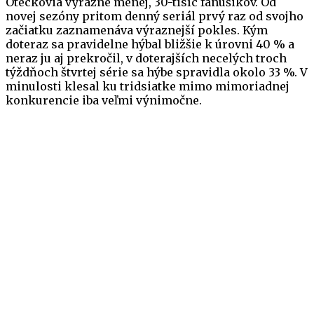
Oteckovia výrazne menej, 30-tisíc fanúšikov. Od
novej sezóny pritom denný seriál prvý raz od svojho
začiatku zaznamenáva výraznejší pokles. Kým
doteraz sa pravidelne hýbal bližšie k úrovni 40 % a
neraz ju aj prekročil, v doterajších necelých troch
týždňoch štvrtej série sa hýbe spravidla okolo 33 %. V
minulosti klesal ku tridsiatke mimo mimoriadnej
konkurencie iba veľmi výnimočne.