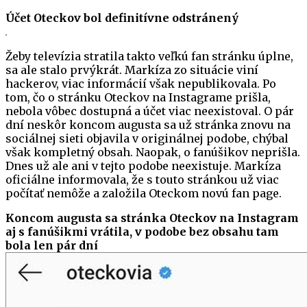
Účet Oteckov bol definitívne odstránený
Žeby televízia stratila takto veľkú fan stránku úplne,
sa ale stalo prvýkrát. Markíza zo situácie viní
hackerov, viac informácií však nepublikovala. Po
tom, čo o stránku Oteckov na Instagrame prišla,
nebola vôbec dostupná a účet viac neexistoval. O pár
dní neskôr koncom augusta sa už stránka znovu na
sociálnej sieti objavila v originálnej podobe, chýbal
však kompletný obsah. Naopak, o fanúšikov neprišla.
Dnes už ale ani v tejto podobe neexistuje. Markíza
oficiálne informovala, že s touto stránkou už viac
počítať nemôže a založila Oteckom novú fan page.
Koncom augusta sa stránka Oteckov na Instagram
aj s fanúšikmi vrátila, v podobe bez obsahu tam
bola len pár dní