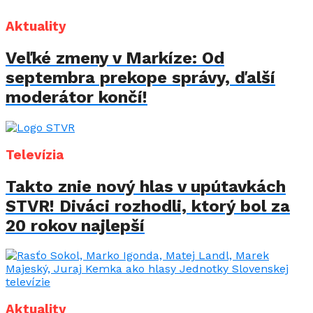
Aktuality
Veľké zmeny v Markíze: Od
septembra prekope správy, ďalší
moderátor končí!
Televízia
Takto znie nový hlas v upútavkách
STVR! Diváci rozhodli, ktorý bol za
20 rokov najlepší
Aktuality