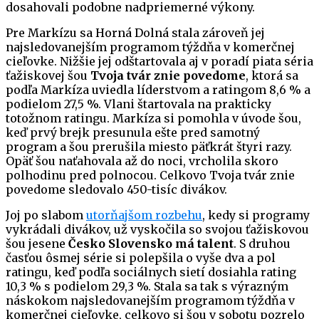
dosahovali podobne nadpriemerné výkony.
Pre Markízu sa Horná Dolná stala zároveň jej
najsledovanejším programom týždňa v komerčnej
cieľovke. Nižšie jej odštartovala aj v poradí piata séria
ťažiskovej šou
Tvoja tvár znie povedome
, ktorá sa
podľa Markíza uviedla líderstvom a ratingom 8,6 % a
podielom 27,5 %. Vlani štartovala na prakticky
totožnom ratingu. Markíza si pomohla v úvode šou,
keď prvý brejk presunula ešte pred samotný
program a šou prerušila miesto päťkrát štyri razy.
Opäť šou naťahovala až do noci, vrcholila skoro
polhodinu pred polnocou. Celkovo Tvoja tvár znie
povedome sledovalo 450-tisíc divákov.
Joj po slabom
utorňajšom rozbehu
, kedy si programy
vykrádali divákov, už vyskočila so svojou ťažiskovou
šou jesene
Česko Slovensko má talent
. S druhou
časťou ôsmej série si polepšila o vyše dva a pol
ratingu, keď podľa sociálnych sietí dosiahla rating
10,3 % s podielom 29,3 %. Stala sa tak s výrazným
náskokom najsledovanejším programom týždňa v
komerčnej cieľovke, celkovo si šou v sobotu pozrelo