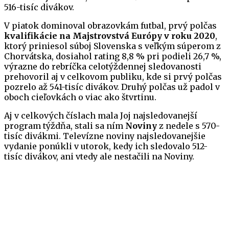
516-tisíc divákov.
V piatok dominoval obrazovkám futbal, prvý polčas
kvalifikácie na Majstrovstvá Európy v roku 2020
,
ktorý priniesol súboj Slovenska s veľkým súperom z
Chorvátska, dosiahol rating 8,8 % pri podieli 26,7 %,
výrazne do rebríčka celotýždennej sledovanosti
prehovoril aj v celkovom publiku, kde si prvý polčas
pozrelo až 541-tisíc divákov. Druhý polčas už padol v
oboch cieľovkách o viac ako štvrtinu.
Aj v celkových číslach mala Joj najsledovanejší
program týždňa, stali sa ním
Noviny
z nedele s 570-
tisíc divákmi. Televízne noviny najsledovanejšie
vydanie ponúkli v utorok, kedy ich sledovalo 512-
tisíc divákov, ani vtedy ale nestačili na Noviny.