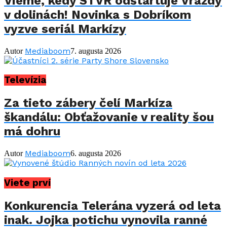
Vieme, kedy STVR odštartuje Vraždy
v dolinách! Novinka s Dobríkom
vyzve seriál Markízy
Mediaboom
Autor
7. augusta 2026
Televízia
Za tieto zábery čelí Markíza
škandálu: Obťažovanie v reality šou
má dohru
Mediaboom
Autor
6. augusta 2026
Viete prví
Konkurencia Telerána vyzerá od leta
inak. Jojka potichu vynovila ranné