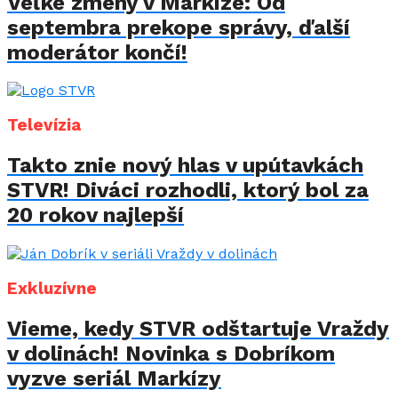
Veľké zmeny v Markíze: Od
septembra prekope správy, ďalší
moderátor končí!
Televízia
Takto znie nový hlas v upútavkách
STVR! Diváci rozhodli, ktorý bol za
20 rokov najlepší
Exkluzívne
Vieme, kedy STVR odštartuje Vraždy
v dolinách! Novinka s Dobríkom
vyzve seriál Markízy