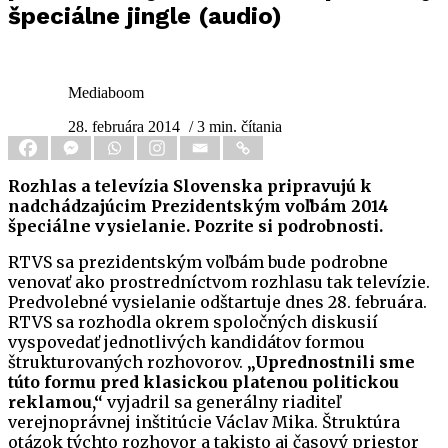
špeciálne jingle (audio)
Mediaboom
28. februára 2014
/ 3 min. čítania
Rozhlas a televízia Slovenska pripravujú k
nadchádzajúcim Prezidentským voľbám 2014
špeciálne vysielanie. Pozrite si podrobnosti.
RTVS sa prezidentským voľbám bude podrobne
venovať ako prostredníctvom rozhlasu tak televízie.
Predvolebné vysielanie odštartuje dnes 28. februára.
RTVS sa rozhodla okrem spoločných diskusií
vyspovedať jednotlivých kandidátov formou
štrukturovaných rozhovorov.
„Uprednostnili sme
túto formu pred klasickou platenou politickou
reklamou,“
vyjadril sa generálny riaditeľ
verejnoprávnej inštitúcie Václav Mika. Štruktúra
otázok týchto rozhovor a takisto aj časový priestor