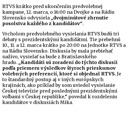
RTVS krátko pred ukončením predvolebnej
kampane, 12. marca, o 16:00 na Dvojke a na Rádiu
Slovensko odvysiela „
dvojminútové zhrnutie
posolstva každého z kandidátov“
.
Vrcholom predvolebného vysielania RTVS budú tri
debaty s prezidentskými kandidátmi. Tie prebehnú
10., 11. a 12. marca krátko po 20:00 na Jednotke RTVS a
na Rádiu Slovensko. Diskusia by mala prebiehať
naživo, vysielať sa bude z Bratislavského
hradu.
„Kandidáti sú zoradení do týchto diskusií
podľa priemeru výsledkov štyroch prieskumov
volebných preferencií, ktoré si objednal RTVS.
Je
to štandardný postup aj v iných európskych
krajinách, ako príklad by som uviedol vysielanie
Českej televízie pred poslednými prezidentskými
voľbami v Českej republike,“ povedal k rozdeleniu
kandidátov v diskusiách Mika.