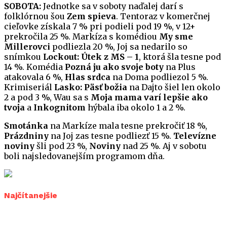
SOBOTA:
Jednotke sa v soboty naďalej darí s
folklórnou šou
Zem spieva
. Tentoraz v komerčnej
cieľovke získala 7 % pri podieli pod 19 %, v 12+
prekročila 25 %. Markíza s komédiou
My sme
Millerovci
podliezla 20 %, Joj sa nedarilo so
snímkou
Lockout: Útek z MS – 1
, ktorá šla tesne pod
14 %. Komédia
Pozná ju ako svoje boty
na Plus
atakovala 6 %,
Hlas srdca
na Doma podliezol 5 %.
Krimiseriál
Lasko: Päsť božia
na Dajto šiel len okolo
2 a pod 3 %, Wau sa s
Moja mama varí lepšie ako
tvoja
a
Inkognitom
hýbala iba okolo 1 a 2 %.
Smotánka
na Markíze mala tesne prekročiť 18 %,
Prázdniny
na Joj zas tesne podliezť 15 %.
Televízne
noviny
šli pod 23 %,
Noviny
nad 25 %. Aj v sobotu
boli najsledovanejším programom dňa.
Najčítanejšie