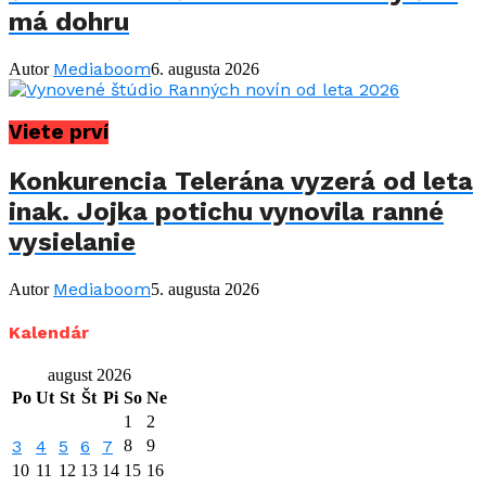
má dohru
Mediaboom
Autor
6. augusta 2026
Viete prví
Konkurencia Telerána vyzerá od leta
inak. Jojka potichu vynovila ranné
vysielanie
Mediaboom
Autor
5. augusta 2026
Kalendár
august 2026
Po
Ut
St
Št
Pi
So
Ne
1
2
3
4
5
6
7
8
9
10
11
12
13
14
15
16