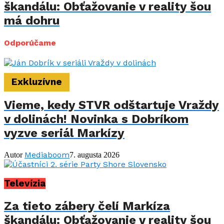
škandálu: Obťažovanie v reality šou
má dohru
Odporúčame
Exkluzívne
Vieme, kedy STVR odštartuje Vraždy
v dolinách! Novinka s Dobríkom
vyzve seriál Markízy
Mediaboom
Autor
7. augusta 2026
Televízia
Za tieto zábery čelí Markíza
škandálu: Obťažovanie v reality šou