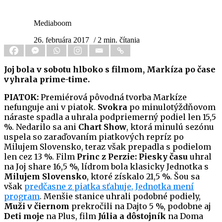
Mediaboom
26. februára 2017
/ 2 min. čítania
Joj bola v sobotu hlboko s filmom, Markíza po čase
vyhrala prime-time.
PIATOK:
Premiérová pôvodná tvorba Markíze
nefunguje ani v piatok.
Svokra
po minulotýždňovom
náraste spadla a uhrala podpriemerný podiel len 15,5
%. Nedarilo sa ani
Chart Show
, ktorá minulú sezónu
uspela so zaraďovaním piatkových repríz po
Milujem Slovensko, teraz však prepadla s podielom
len cez 13 %. Film
Princ z Perzie: Piesky času
uhral
na Joj share 16,5 %, lídrom bola klasicky Jednotka s
Milujem Slovensko
, ktoré získalo 21,5 %. Šou sa
však
predčasne z piatka sťahuje, Jednotka mení
program
. Menšie stanice uhrali podobné podiely,
Muži v čiernom
prekročili na Dajto 5 %, podobne aj
Deti moje
na Plus, film
Júlia a dôstojník
na Doma