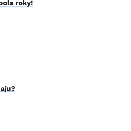
bola roky!
naju?