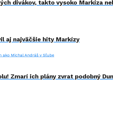
kých divákov, takto vysoko Markíza ne
il aj najväčšie hity Markízy
lu! Zmarí ich plány zvrat podobný Du