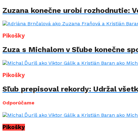
Zuzana konečne urobí rozhodnutie: Vo
Pikošky
Zuza s Michalom v Sľube konečne spo
Pikošky
Sľub prepisoval rekordy: Udržal všet
Odporúčame
Pikošky