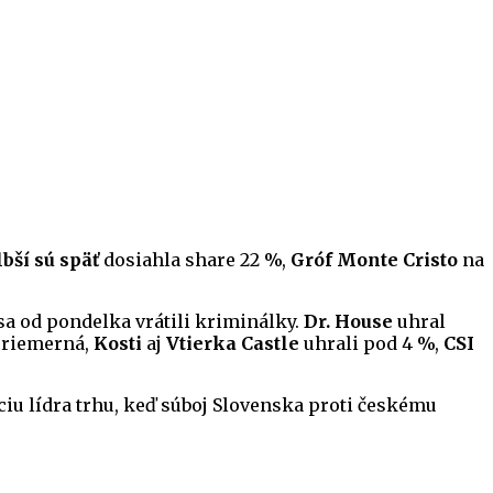
lbší sú späť
dosiahla share 22 %,
Gróf Monte Cristo
na
sa od pondelka vrátili kriminálky.
Dr. House
uhral
dpriemerná,
Kosti
aj
Vtierka Castle
uhrali pod 4 %,
CSI
ciu lídra trhu, keď súboj Slovenska proti českému