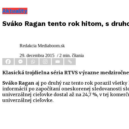
Aktuality
Sváko Ragan tento rok hitom, s druh
Redakcia Mediaboom.sk
29. decembra 2015
/ 2 min. čítania
Klasická trojdielna séria RTVS výrazne medziročne s
Sváko Ragan
aj po druhý raz tento rok porazil všetk
informácií po započítaní oneskorenej sledovanosti sled
univerzálnej cieľovke dostal až na 24,7 %, v tej komer
univerzálnej cieľovke.