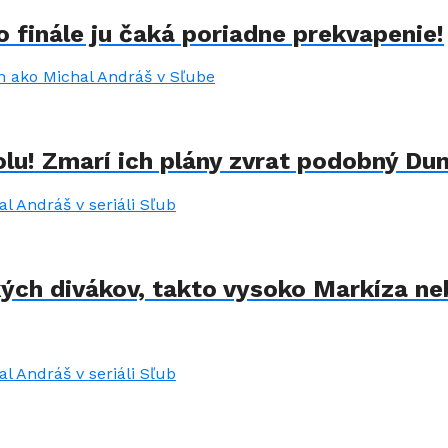
 finále ju čaká poriadne prekvapenie!
lu! Zmarí ich plány zvrat podobný Du
kých divákov, takto vysoko Markíza ne