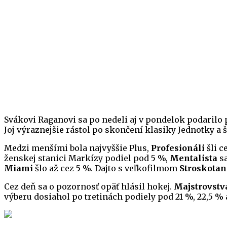
Svákovi Raganovi sa po nedeli aj v pondelok podarilo
Joj výraznejšie rástol po skončení klasiky Jednotky a š
Medzi menšími bola najvyššie Plus,
Profesionáli
šli c
ženskej stanici Markízy podiel pod 5 %,
Mentalista
sa
Miami
šlo až cez 5 %. Dajto s veľkofilmom
Stroskotan
Cez deň sa o pozornosť opäť hlásil hokej.
Majstrovstv
výberu dosiahol po tretinách podiely pod 21 %, 22,5 %