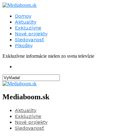
Domov
Aktuality
Exkluzívne
Nové projekty
Sledovanosť
Pikošky
Exkluzívne informácie nielen zo sveta televízie
Mediaboom.sk
Aktuality
Exkluzívne
Nové projekty
Sledovanosť