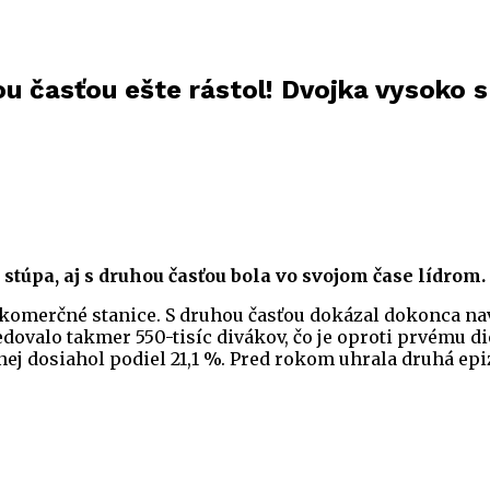
ou časťou ešte rástol! Dvojka vysoko 
túpa, aj s druhou časťou bola vo svojom čase lídrom.
y komerčné stanice. S druhou časťou dokázal dokonca nav
ovalo takmer 550-tisíc divákov, čo je oproti prvému diel
čnej dosiahol podiel 21,1 %. Pred rokom uhrala druhá epi