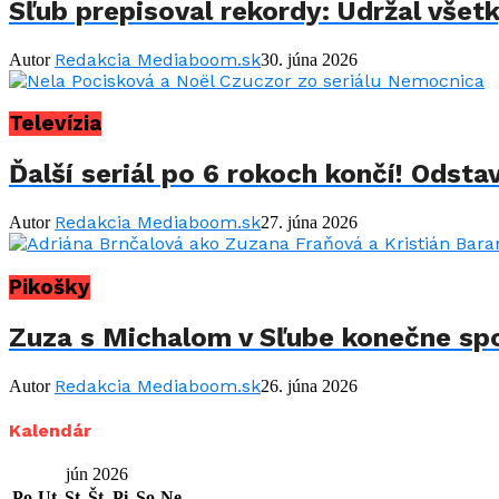
Sľub prepisoval rekordy: Udržal všet
Redakcia Mediaboom.sk
Autor
30. júna 2026
Televízia
Ďalší seriál po 6 rokoch končí! Odstav
Redakcia Mediaboom.sk
Autor
27. júna 2026
Pikošky
Zuza s Michalom v Sľube konečne spo
Redakcia Mediaboom.sk
Autor
26. júna 2026
Kalendár
jún 2026
Po
Ut
St
Št
Pi
So
Ne