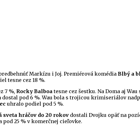
 predbehnúť Markízu i Joj. Premiérová komédia
Blbý a b
iel tesne cez 18 %.
ez 7 %,
Rocky Balboa
tesne cez šestku. Na Doma aj Wau 
 dostal pod 6 %. Wau bola s trojicou krimiseriálov na
ec
uhralo podiel pod 5 %.
á sveta hráčov do 20 rokov
dostali Dvojku opäť na pozí
 a pod 25 % v komerčnej cieľovke.