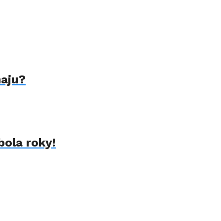
naju?
bola roky!