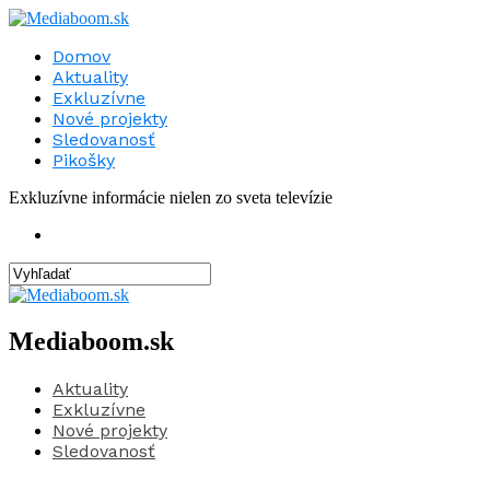
Domov
Aktuality
Exkluzívne
Nové projekty
Sledovanosť
Pikošky
Exkluzívne informácie nielen zo sveta televízie
Mediaboom.sk
Aktuality
Exkluzívne
Nové projekty
Sledovanosť