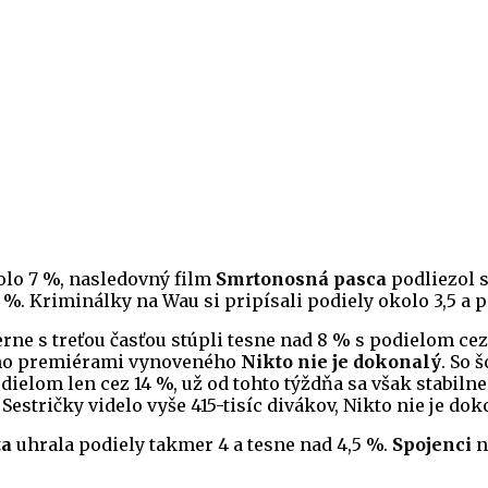
olo 7 %, nasledovný film
Smrtonosná pasca
podliezol 
%. Kriminálky na Wau si pripísali podiely okolo 3,5 a p
ne s treťou časťou stúpli tesne nad 8 % s podielom cez 
a ho premiérami vynoveného
Nikto nie je dokonalý
. So 
ielom len cez 14 %, už od tohto týždňa sa však stabilne
Sestričky videlo vyše 415-tisíc divákov, Nikto nie je doko
ta
uhrala podiely takmer 4 a tesne nad 4,5 %.
Spojenci
n