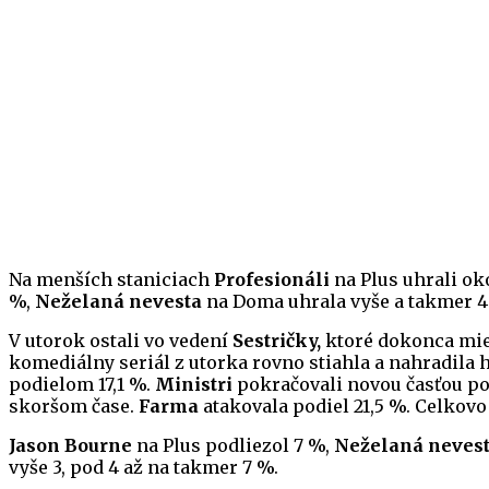
Na menších staniciach
Profesionáli
na Plus uhrali ok
%,
Neželaná nevesta
na Doma uhrala vyše a takmer 4 
V utorok ostali vo vedení
Sestričky,
ktoré dokonca mier
komediálny seriál z utorka rovno stiahla a nahradil
podielom 17,1 %.
Ministri
pokračovali novou časťou pod
skoršom čase.
Farma
atakovala podiel 21,5 %. Celkovo 
Jason Bourne
na Plus podliezol 7 %,
Neželaná neves
vyše 3, pod 4 až na takmer 7 %.