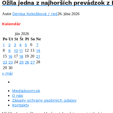
Ožila jedna z najhorších prevádzok z 
Denisa Kokošková / red
Autor
26. júna 2026
Kalendár
jún 2026
Po
Ut
St
Št
Pi
So
Ne
1
2
3
4
5
6
7
8
9
10
11
12
13
14
15
16
17
18
19
20
21
22
23
24
25
26
27
28
29
30
« máj
Mediaboom.sk
O nás
Zásady ochrany osobných údajov
Kontakty