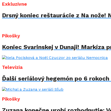
Exkluzívne
Drsný koniec reštaurácie z Na nože! 
Pikošky
Koniec Svarinskej v Dunaji! Markíza p
Televízia
Ďalší seriálový hegemón po 6 rokoch 
Pikošky
Zuzana konečne urobí rozhodnutie: Vo