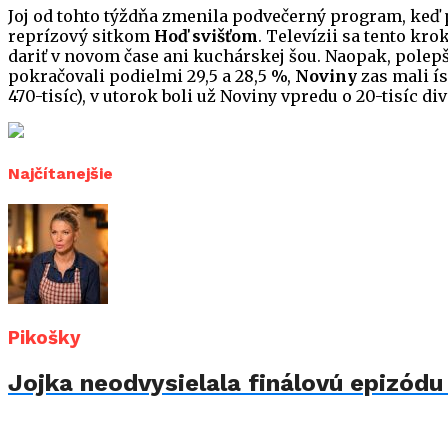
Joj od tohto týždňa zmenila podvečerný program, keď p
reprízový sitkom
Hoď svišťom
. Televízii sa tento kr
dariť v novom čase ani kuchárskej šou. Naopak, polepš
pokračovali podielmi 29,5 a 28,5 %,
Noviny
zas mali ís
470-tisíc), v utorok boli už Noviny vpredu o 20-tisíc di
Najčítanejšie
Pikošky
Jojka neodvysielala finálovú epizód