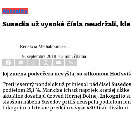
Aktuality
Susedia už vysoké čísla neudržali, kle
Redakcia Mediaboom.sk
19. septembra 2018
/ 3 min. čítania
Joj zmena podvečera nevyšla, so sitkomom Hoď svi
Tretí jesenný pondelok už priniesol pád čísel
Susedov
podielom 25,1 %. Markíza ich už napriek kratšej dĺžke 
aktuálne dosahujú úroveň Hornej Dolnej.
Inkognito
si
slabšom nábehu Susedov príliš neuspela podielom len
Inkognito ich tesne predčilo s vyše 430-tisíc divákmi.