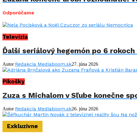
Odporúčame
Televízia
Ďalší seriálový hegemón po 6 rokoch 
Redakcia Mediaboom.sk
Autor
27. júna 2026
Pikošky
Zuza s Michalom v Sľube konečne spo
Redakcia Mediaboom.sk
Autor
26. júna 2026
Exkluzívne