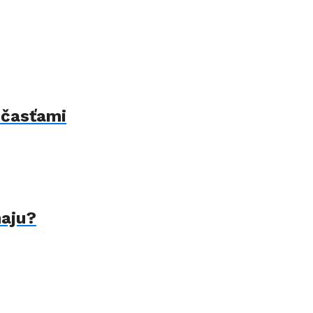
 časťami
naju?