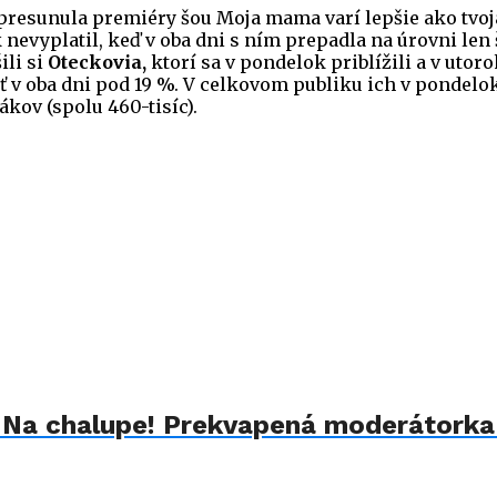
resunula premiéry šou Moja mama varí lepšie ako tvoja
ok nevyplatil, keď v oba dni s ním prepadla na úrovni len
ili si
Oteckovia,
ktorí sa v pondelok priblížili a v utor
ť v oba dni pod 19 %. V celkovom publiku ich v pondelo
vákov (spolu 460-tisíc).
u Na chalupe! Prekvapená moderátorka