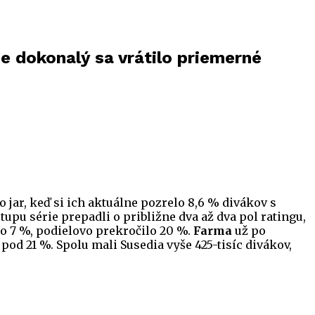
 je dokonalý sa vrátilo priemerné
to jar, keď si ich aktuálne pozrelo 8,6 % divákov s
upu série prepadli o približne dva až dva pol ratingu,
lo 7 %, podielovo prekročilo 20 %.
Farma
už po
pod 21 %. Spolu mali Susedia vyše 425-tisíc divákov,