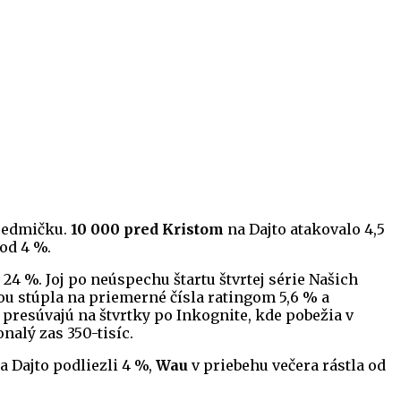
sedmičku.
10 000 pred Kristom
na Dajto atakovalo 4,5
od 4 %.
24 %. Joj po neúspechu štartu štvrtej série Našich
šou stúpla na priemerné čísla ratingom 5,6 % a
 presúvajú na štvrtky po Inkognite, kde pobežia v
nalý zas 350-tisíc.
a Dajto podliezli 4 %,
Wau
v priebehu večera rástla od