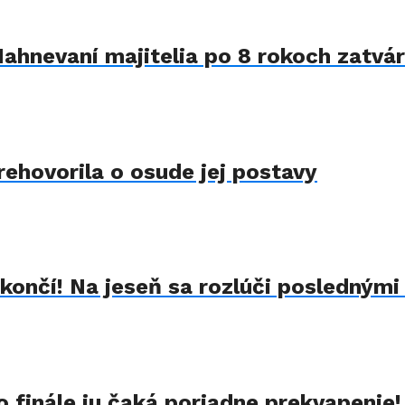
Nahnevaní majitelia po 8 rokoch zatvár
rehovorila o osude jej postavy
končí! Na jeseň sa rozlúči poslednými
 finále ju čaká poriadne prekvapenie!