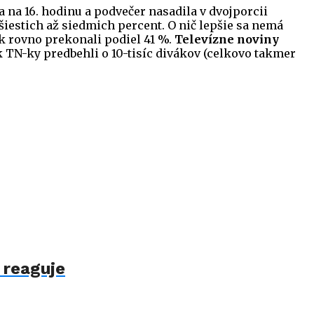
 na 16. hodinu a podvečer nasadila v dvojporcii
 šiestich až siedmich percent. O nič lepšie sa nemá
ok rovno prekonali podiel 41 %.
Televízne noviny
k TN-ky predbehli o 10-tisíc divákov (celkovo takmer
 reaguje