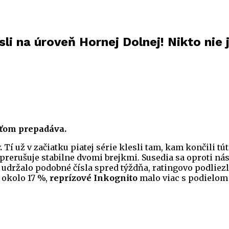
sli na úroveň Hornej Dolnej! Nikto nie
šťom prepadáva.
.
Tí už v začiatku piatej série klesli tam, kam končili tú
prerušuje stabilne dvomi brejkmi. Susedia sa oproti nást
 udržalo podobné čísla spred týždňa, ratingovo podliez
 okolo 17 %,
reprízové Inkognito
malo viac s podielom 