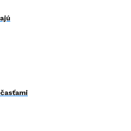
ajú
 časťami