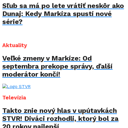
Sľub sa má po lete vrátiť neskôr ako
Dunaj: Kedy Markíza spustí nové
série?
Aktuality
Veľké zmeny v Markíze: Od
septembra prekope správy, ďalší
moderátor končí!
Televízia
Takto znie nový hlas v upútavkách
STVR! Diváci rozhodli, ktorý bol za
20 rokov najlepší