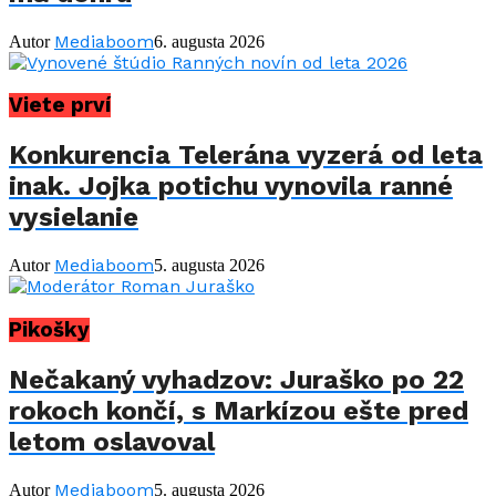
Mediaboom
Autor
6. augusta 2026
Viete prví
Konkurencia Telerána vyzerá od leta
inak. Jojka potichu vynovila ranné
vysielanie
Mediaboom
Autor
5. augusta 2026
Pikošky
Nečakaný vyhadzov: Juraško po 22
rokoch končí, s Markízou ešte pred
letom oslavoval
Mediaboom
Autor
5. augusta 2026