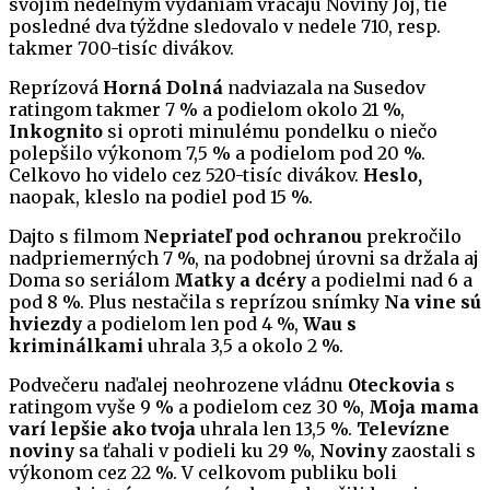
svojim nedeľným vydaniam vracajú Noviny Joj, tie
posledné dva týždne sledovalo v nedele 710, resp.
takmer 700-tisíc divákov.
Reprízová
Horná Dolná
nadviazala na Susedov
ratingom takmer 7 % a podielom okolo 21 %,
Inkognito
si oproti minulému pondelku o niečo
polepšilo výkonom 7,5 % a podielom pod 20 %.
Celkovo ho videlo cez 520-tisíc divákov.
Heslo,
naopak, kleslo na podiel pod 15 %.
Dajto s filmom
Nepriateľ pod ochranou
prekročilo
nadpriemerných 7 %, na podobnej úrovni sa držala aj
Doma so seriálom
Matky a dcéry
a podielmi nad 6 a
pod 8 %. Plus nestačila s reprízou snímky
Na vine sú
hviezdy
a podielom len pod 4 %,
Wau s
kriminálkami
uhrala 3,5 a okolo 2 %.
Podvečeru naďalej neohrozene vládnu
Oteckovia
s
ratingom vyše 9 % a podielom cez 30 %,
Moja mama
varí lepšie ako tvoja
uhrala len 13,5 %.
Televízne
noviny
sa ťahali v podieli ku 29 %,
Noviny
zaostali s
výkonom cez 22 %. V celkovom publiku boli