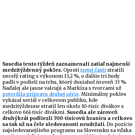
Susedia tento týždeň zaznamenali zatiaľ najmenší
medzitýždenný pokles.
Oproti
tretej časti
stratili
necelý rating s výkonom 13,2 %, o ďalšie tri body
padli v podieli na trhu, ktorý dosiahol úroveň 33 %.
Naďalej ale jasne valcujú a Markíza s tvorcami už
potvrdila prípravu druhej série
. Minimálny pokles
vykázal seriál v celkovom publiku, kde
medzitýždenne stratil len okolo 10-tisíc divákov s
celkovo 661-tisíc divákmi.
Susedia ale zároveň
druhýkrát podliezli 700-tisícovú hranicu a celkovo
sa tak už na čele sledovanosti neudržali.
Do pozície
najsledovanejšieho programu na Slovensku sa vďaka