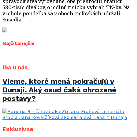
spravodajstvá vyrovnané, obe prekročili hranicu
580-tisíc divákov, o jedinú tisícku vyhrali TN-ky. Na
vrchole pondelka sa v oboch cieľovkách udržali
Susedia.
Najčítanejšie
Iba u nás
Vieme, ktoré mená pokračujú v
Dunaji. Aký osud čaká ohrozené
postavy?
Exkluzívne