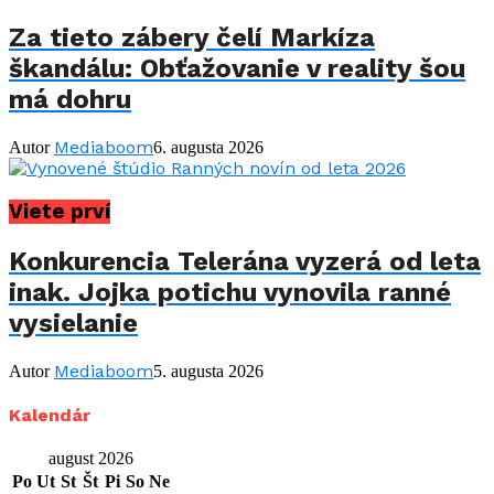
Za tieto zábery čelí Markíza
škandálu: Obťažovanie v reality šou
má dohru
Mediaboom
Autor
6. augusta 2026
Viete prví
Konkurencia Telerána vyzerá od leta
inak. Jojka potichu vynovila ranné
vysielanie
Mediaboom
Autor
5. augusta 2026
Kalendár
august 2026
Po
Ut
St
Št
Pi
So
Ne