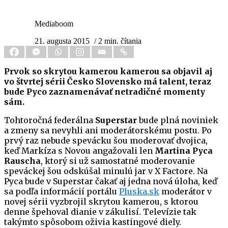
Mediaboom
21. augusta 2015
/ 2 min. čítania
Prvok so skrytou kamerou kamerou sa objavil aj
vo štvrtej sérii Česko Slovensko má talent, teraz
bude Pyco zaznamenávať netradičné momenty
sám.
Tohtoročná federálna
Superstar
bude plná noviniek
a zmeny sa nevyhli ani moderátorskému postu. Po
prvý raz nebude spevácku šou moderovať dvojica,
keď Markíza s Novou angažovali len
Martina Pyca
Rauscha
, ktorý si už samostatné moderovanie
speváckej šou odskúšal minulú jar v X Factore. Na
Pyca bude v Superstar čakať aj jedna nová úloha, keď
sa podľa informácií portálu
Pluska.sk
moderátor v
novej sérii vyzbrojil skrytou kamerou, s ktorou
denne špehoval dianie v zákulisí. Televízie tak
takýmto spôsobom oživia kastingové diely.