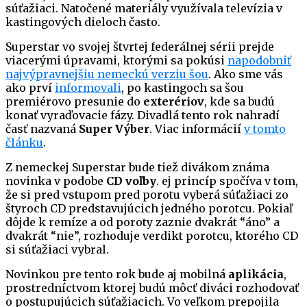
súťažiaci. Natočené materiály využívala televízia v
kastingových dieloch často.
Superstar vo svojej štvrtej federálnej sérii prejde
viacerými úpravami, ktorými sa pokúsi
napodobniť
najvýpravnejšiu nemeckú verziu šou
. Ako sme vás
ako prví
informovali
, po kastingoch sa šou
premiérovo presunie do
exterériov
, kde sa budú
konať vyraďovacie fázy. Divadlá tento rok nahradí
časť nazvaná
Super Výber
. Viac informácií
v tomto
článku
.
Z nemeckej Superstar bude tiež divákom známa
novinka v podobe
CD voľby
. ej princíp spočíva v tom,
že si pred vstupom pred porotu vyberá súťažiaci zo
štyroch CD predstavujúcich jedného porotcu. Pokiaľ
dôjde k remíze a od poroty zaznie dvakrát “áno” a
dvakrát “nie”, rozhoduje verdikt porotcu, ktorého CD
si súťažiaci vybral.
Novinkou pre tento rok bude aj mobilná
aplikácia
,
prostredníctvom ktorej budú môcť diváci rozhodovať
o postupujúcich súťažiacich. Vo veľkom prepojila