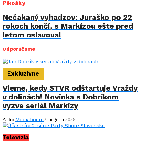
Pikošky
Nečakaný vyhadzov: Juraško po 22
rokoch končí, s Markízou ešte pred
letom oslavoval
Odporúčame
Exkluzívne
Vieme, kedy STVR odštartuje Vraždy
v dolinách! Novinka s Dobríkom
vyzve seriál Markízy
Mediaboom
Autor
7. augusta 2026
Televízia