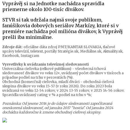
Vyprávěj si na Jednotke nachádza spravidla
priemerne okolo 100-tisíc divákov.
STVR si tak udržala najmä svoje publikum,
fanúšikovia dobových seriálov Markízy, ktoré si v
premiére nachádza pol milióna divákov, k Vyprávěj
prešli iba minimálne.
Zdroje dát:
oficiálne dáta zdroj PMT/KANTAR SLOVAKIA, tlačové
správy televízií, teletext, portály Stratégie.sk, Mediálne.sk, Aktuality.sk,
Facebook, Instagram
Vysvetlivky k uvádzaniu televíznej sledovanosti
Univerzálna cieľovka (celkové publikum) - všeobecná trhová
sledovanosť divákov vo veku 12+, uvádzaný počet divákov v tisícoch a
prípadne podiel na trhu v percentách (%).
Obchodná (komerčná) cieľovka, mladí diváci - obchodná cieľová
skupina divákov vo veku 15-57 (v roku 2026). Do roku 2023 bola
uvádzaná vo veku 12-54 rokov, v 2024 13-55 rokov, v 2025 14-56 rokov.
Spravidla uvádzaný rating v % a podiel na trhu v %;
Poznámka: Od jesene 2014 je do údajov sledovanosti započítavaná
oneskorená sledovanosť, od januára 2017 "hostia". Od januára 2024
dochádza každoročne k zmene obchodnej cieľovej skupiny.