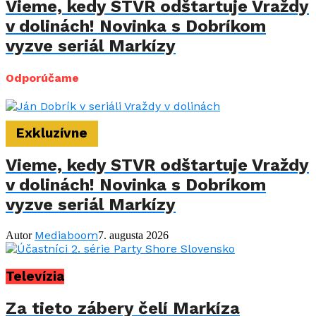
Vieme, kedy STVR odštartuje Vraždy
v dolinách! Novinka s Dobríkom
vyzve seriál Markízy
Odporúčame
Exkluzívne
Vieme, kedy STVR odštartuje Vraždy
v dolinách! Novinka s Dobríkom
vyzve seriál Markízy
Mediaboom
Autor
7. augusta 2026
Televízia
Za tieto zábery čelí Markíza