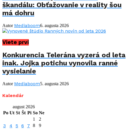
škandálu: Obťažovanie v reality šou
má dohru
Mediaboom
Autor
6. augusta 2026
Viete prví
Konkurencia Telerána vyzerá od leta
inak. Jojka potichu vynovila ranné
vysielanie
Mediaboom
Autor
5. augusta 2026
Kalendár
august 2026
Po
Ut
St
Št
Pi
So
Ne
1
2
3
4
5
6
7
8
9