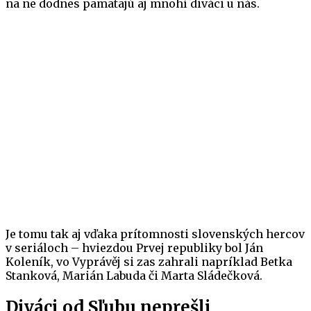
na ne dodnes pamätajú aj mnohí diváci u nás.
Je tomu tak aj vďaka prítomnosti slovenských hercov
v seriáloch – hviezdou Prvej republiky bol Ján
Koleník, vo Vyprávěj si zas zahrali napríklad Betka
Stanková, Marián Labuda či Marta Sládečková.
Diváci od Sľubu neprešli