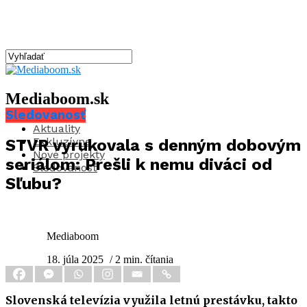
Mediaboom.sk
Sledovanosť
Aktuality
Exkluzívne
STVR vyrukovala s denným dobovým
Nové projekty
seriálom: Prešli k nemu diváci od
Sledovanosť
Sľubu?
Mediaboom
18. júla 2025
/ 2 min. čítania
Slovenská televízia využila letnú prestávku, takto