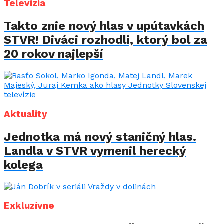
Televízia
Takto znie nový hlas v upútavkách
STVR! Diváci rozhodli, ktorý bol za
20 rokov najlepší
Aktuality
Jednotka má nový staničný hlas.
Landla v STVR vymenil herecký
kolega
Exkluzívne