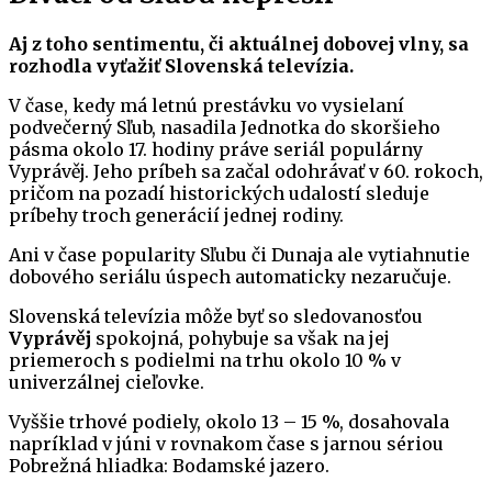
Aj z toho sentimentu, či aktuálnej dobovej vlny, sa
rozhodla vyťažiť Slovenská televízia.
V čase, kedy má letnú prestávku vo vysielaní
podvečerný Sľub, nasadila Jednotka do skoršieho
pásma okolo 17. hodiny práve seriál populárny
Vyprávěj. Jeho príbeh sa začal odohrávať v 60. rokoch,
pričom na pozadí historických udalostí sleduje
príbehy troch generácií jednej rodiny.
Ani v čase popularity Sľubu či Dunaja ale vytiahnutie
dobového seriálu úspech automaticky nezaručuje.
Slovenská televízia môže byť so sledovanosťou
Vyprávěj
spokojná, pohybuje sa však na jej
priemeroch s podielmi na trhu okolo 10 % v
univerzálnej cieľovke.
Vyššie trhové podiely, okolo 13 – 15 %, dosahovala
napríklad v júni v rovnakom čase s jarnou sériou
Pobrežná hliadka: Bodamské jazero.