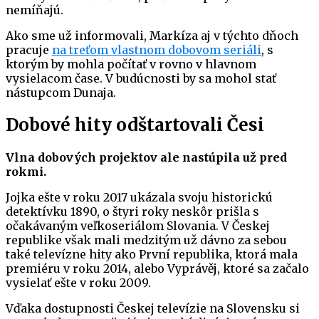
nemíňajú.
Ako sme už informovali, Markíza aj v týchto dňoch
pracuje
na treťom vlastnom dobovom seriáli
, s
ktorým by mohla počítať v rovno v hlavnom
vysielacom čase. V budúcnosti by sa mohol stať
nástupcom Dunaja.
Dobové hity odštartovali Česi
Vlna dobových projektov ale nastúpila už pred
rokmi.
Jojka ešte v roku 2017 ukázala svoju historickú
detektívku 1890, o štyri roky neskôr prišla s
očakávaným veľkoseriálom Slovania. V Českej
republike však mali medzitým už dávno za sebou
také televízne hity ako První republika, ktorá mala
premiéru v roku 2014, alebo Vyprávěj, ktoré sa začalo
vysielať ešte v roku 2009.
Vďaka dostupnosti Českej televízie na Slovensku si