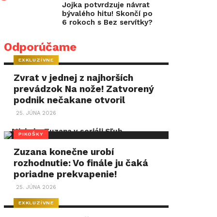
Jojka potvrdzuje návrat
bývalého hitu! Skončí po
6 rokoch s Bez servítky?
Odporúčame
EXKLUZÍVNE
Zvrat v jednej z najhorších
prevádzok Na nože! Zatvorený
podnik nečakane otvoril
25. JÚNA 2026
PIKOŠKY
Zuzana konečne urobí
rozhodnutie: Vo finále ju čaká
poriadne prekvapenie!
25. JÚNA 2026
EXKLUZÍVNE