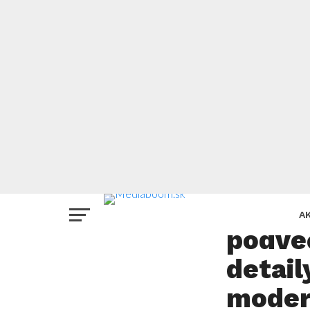
EXKLUZÍVNE
STVR 
A
podve
detail
moder