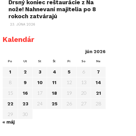
Drsný koniec reštaurácie z Na
nože! Nahnevaní majitelia po 8
rokoch zatvárajú
23. JÚNA 2026
Kalendár
jún 2026
Po
Ut
St
Št
Pi
So
Ne
6
1
2
3
4
5
7
8
12
13
9
10
11
14
15
17
19
20
16
18
21
24
26
27
28
22
23
25
29
30
« máj