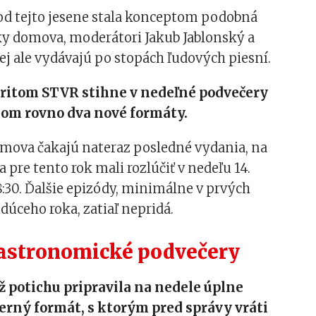
od tejto jesene stala konceptom podobná
y domova, moderátori Jakub Jablonský a
nej ale vydávajú po stopách ľudových piesní.
pritom STVR stihne v nedeľné podvečery
kom rovno dva nové formáty.
mova čakajú nateraz posledné vydania, na
a pre tento rok mali rozlúčiť v nedeľu 14.
:30. Ďalšie epizódy, minimálne v prvých
úceho roka, zatiaľ nepridá.
gastronomické podvečery
ž potichu pripravila na nedele úplne
rný formát, s ktorým pred správy vráti