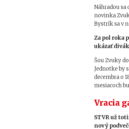
Náhradou sa 
novinka Zvuk
Bystrík sa v 
Za pol roka 
ukázať divá
Šou Zvuky do
Jednotke by s
decembra o 18
mesiacoch bud
Vracia 
STVR už toti
nový podveče