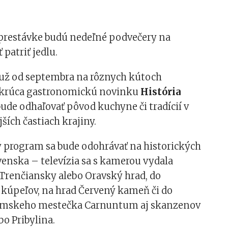
 prestávke budú nedeľné podvečery na
 patriť jedlu.
 už od septembra na rôznych kútoch
akrúca gastronomickú novinku
História
 bude odhaľovať pôvod kuchyne či tradícií v
ších častiach krajiny.
 program sa bude odohrávať na historických
enska – televízia sa s kamerou vydala
 Trenčiansky alebo Oravský hrad, do
 kúpeľov, na hrad Červený kameň či do
 rímskeho mestečka Carnuntum aj skanzenov
o Pribylina.