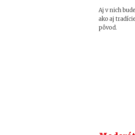
Aj v nich bud
ako aj tradíc
pôvod.