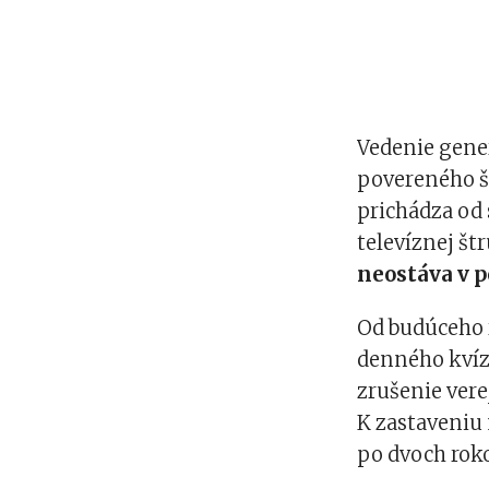
Vedenie gener
povereného šé
prichádza od
televíznej št
neostáva v 
Od budúceho 
denného kvíz
zrušenie ver
K zastaveniu 
po dvoch roko