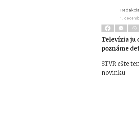
Redakci
1. decem
Televízia ju
poznáme det
STVR ešte ten
novinku.