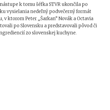
 nástupe k tomu šéfka STVR ukončila po
roku vysielania nedeľný podvečerný formát
u, v ktorom Peter „Šarkan“ Novák a Octavia
ovali po Slovensku a predstavovali pôvod či
ngrediencií zo slovenskej kuchyne.