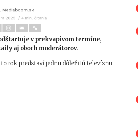
a Mediaboom.sk
bra 2025
/ 4 min. čítania
 odštartuje v prekvapivom termíne,
aily aj oboch moderátorov.
to rok predstaví jednu dôležitú televíznu