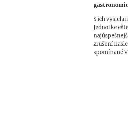
gastronomic
S ich vysiela
Jednotke ešte
najúspešnejš
zrušení nasle
spomínané Ve