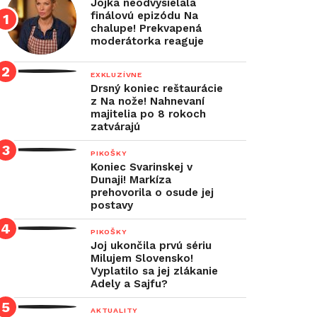
Jojka neodvysielala
finálovú epizódu Na
chalupe! Prekvapená
moderátorka reaguje
EXKLUZÍVNE
Drsný koniec reštaurácie
z Na nože! Nahnevaní
majitelia po 8 rokoch
zatvárajú
PIKOŠKY
Koniec Svarinskej v
Dunaji! Markíza
prehovorila o osude jej
postavy
PIKOŠKY
Joj ukončila prvú sériu
Milujem Slovensko!
Vyplatilo sa jej zlákanie
Adely a Sajfu?
AKTUALITY