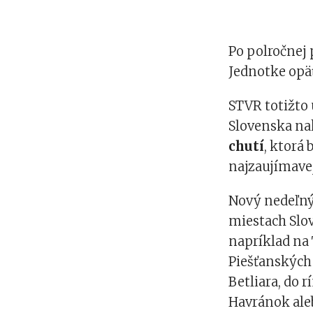
Po polročnej
Jednotke opäť
STVR totižto
Slovenska n
chutí
, ktorá
najzaujímavej
Nový nedeľný
miestach Slov
napríklad na
Piešťanských
Betliara, do
Havránok aleb