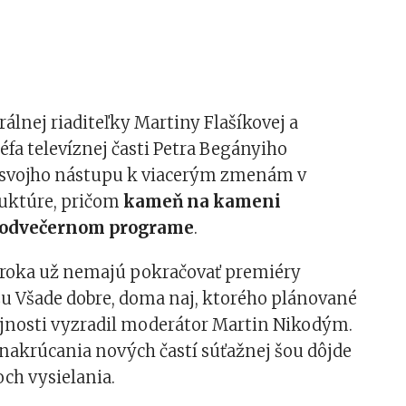
álnej riaditeľky Martiny Flašíkovej a
fa televíznej časti Petra Begányiho
 svojho nástupu k viacerým zmenám v
ruktúre, pričom
kameň na kameni
podvečernom programe
.
roka už nemajú pokračovať premiéry
u Všade dobre, doma naj, ktorého plánované
ejnosti vyzradil moderátor Martin Nikodým.
nakrúcania nových častí súťažnej šou dôjde
ch vysielania.