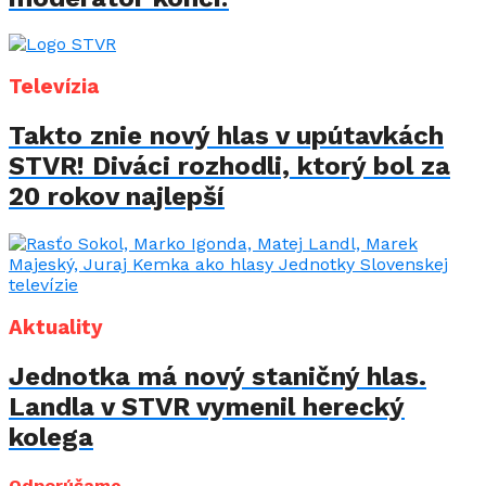
Televízia
Takto znie nový hlas v upútavkách
STVR! Diváci rozhodli, ktorý bol za
20 rokov najlepší
Aktuality
Jednotka má nový staničný hlas.
Landla v STVR vymenil herecký
kolega
Odporúčame