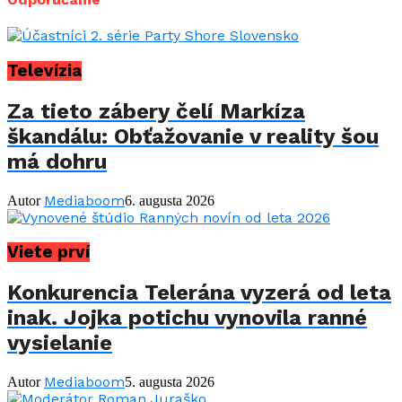
Televízia
Za tieto zábery čelí Markíza
škandálu: Obťažovanie v reality šou
má dohru
Mediaboom
Autor
6. augusta 2026
Viete prví
Konkurencia Telerána vyzerá od leta
inak. Jojka potichu vynovila ranné
vysielanie
Mediaboom
Autor
5. augusta 2026