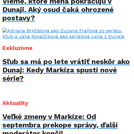
Vieme, ktoré mená pokračujú v
Dunaji. Aký osud čaká ohrozené
postavy?
Exkluzívne
Sľub sa má po lete vrátiť neskôr ako
Dunaj: Kedy Markíza spustí nové
série?
Aktuality
Veľké zmeny v Markíze: Od
septembra prekope správy, ďalší
moderátor končí!