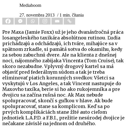
Mediaboom
27. novembra 2013
/ 1 min. čítania
Pre Maxa (Jamie Foxx) už je jeho dvanásťročná práca
losangeleského taxikára absolútnou rutinou. Ľudia
prichádzajú a odchádzajú, ich tváre, mihajúce sa v
spätnom zrkadle, si pamätá sotva do okamihu, kedy
za sebou zabuchnú dvere. Ale na klienta z dnešnej
noci, nájomného zabijaka Vincenta (Tom Cruise), tak
skoro nezabudne. Vplyvný drogový kartel sa má
objaviť pred federálnym súdom a tak je treba
eliminovať piatich korunných svedkov. Všetci sa
vyskytujú v Los Angeles, a tak Vincent nastupuje do
Maxovho taxíka, berie si ho ako rukojemníka a pre
dvojicu sa začína rušná noc. Ak Max nebude
spolupracovať, skončí s guľkou v hlave. Ak bude
spolupracovať, stane sa komplicom. Keď sa po
prvých komplikáciách stane žlté auto cieľom
jednotiek L.A.P.D. a F.B.I., prežitie nesúrodej dvojice je
nečakane závislé na jednom od druhého.