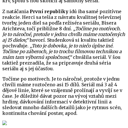
krv, spolu s ňou skončil aj samotný seriál.
Z natáčania
První republiky
idú iba samé pozitívne
reakcie. Herci sa tešia z návratu kvalitnej televíznej
tvorby, jeden diel sa podľa režiséra seriálu, Bisera
Arichteva, točí približne 8 dní.
„Točíme po motívoch.
Je to náročné, pretože v jednu chvíľu máme roztočených
aj 15 dielov,“
hovorí. Studenková si kvalitu taktiež
pochvaľuje.
„Toto je dobovka, je to niečo úplne iné.
Točíme po záberoch, je to trochu filmovou technikou a
mám tam výbornú spoločnosť,“
chválila seriál. V šou
taktiež prezradila, že sa pripravuje druhá séria
seriálu aj s jej účasťou.
Točíme po motivech. Je to náročné, protože v jednu
chvíli máme roztočeno asi 15 dílů. Seriál má 3 až 4
dějové linie, které se vzájemně prolínají a vyvíjí se v
čase. Je důležité dávat pozor na vývoj vztahů mezi
hrdiny, dávkování informací v detektivní linii a
sledovat mnoho dalších detailů jako je rytmus scén,
kontinuita chování postav, apod.