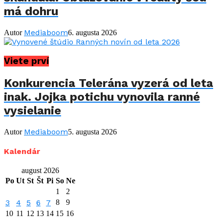
má dohru
Mediaboom
Autor
6. augusta 2026
Viete prví
Konkurencia Telerána vyzerá od leta
inak. Jojka potichu vynovila ranné
vysielanie
Mediaboom
Autor
5. augusta 2026
Kalendár
august 2026
Po
Ut
St
Št
Pi
So
Ne
1
2
3
4
5
6
7
8
9
10
11
12
13
14
15
16