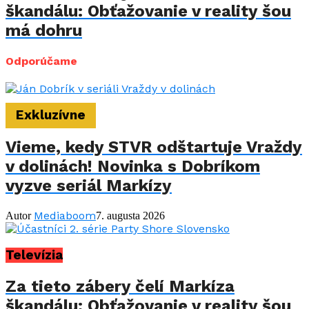
škandálu: Obťažovanie v reality šou
má dohru
Odporúčame
Exkluzívne
Vieme, kedy STVR odštartuje Vraždy
v dolinách! Novinka s Dobríkom
vyzve seriál Markízy
Mediaboom
Autor
7. augusta 2026
Televízia
Za tieto zábery čelí Markíza
škandálu: Obťažovanie v reality šou