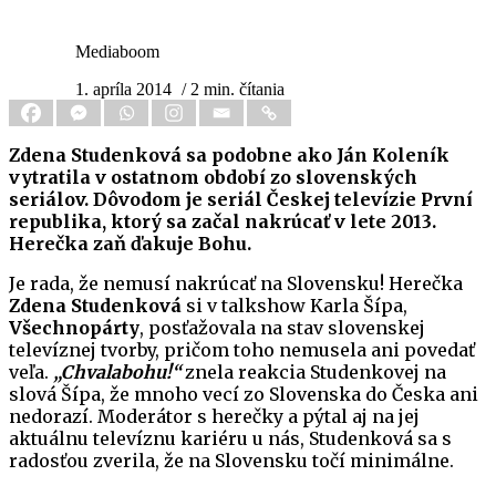
Mediaboom
1. apríla 2014
/ 2 min. čítania
Zdena Studenková sa podobne ako Ján Koleník
vytratila v ostatnom období zo slovenských
seriálov. Dôvodom je seriál Českej televízie První
republika, ktorý sa začal nakrúcať v lete 2013.
Herečka zaň ďakuje Bohu.
Je rada, že nemusí nakrúcať na Slovensku! Herečka
Zdena Studenková
si v talkshow Karla Šípa,
Všechnopárty
, posťažovala na stav slovenskej
televíznej tvorby, pričom toho nemusela ani povedať
veľa.
„Chvalabohu!“
znela reakcia Studenkovej na
slová Šípa, že mnoho vecí zo Slovenska do Česka ani
nedorazí. Moderátor s herečky a pýtal aj na jej
aktuálnu televíznu kariéru u nás, Studenková sa s
radosťou zverila, že na Slovensku točí minimálne.