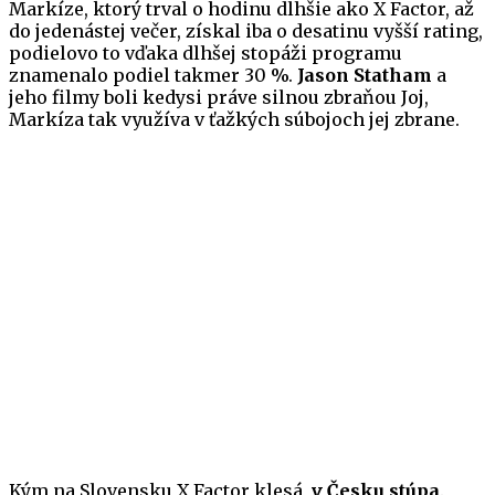
Markíze, ktorý trval o hodinu dlhšie ako X Factor, až
do jedenástej večer, získal iba o desatinu vyšší rating,
podielovo to vďaka dlhšej stopáži programu
znamenalo podiel takmer 30 %.
Jason Statham
a
jeho filmy boli kedysi práve silnou zbraňou Joj,
Markíza tak využíva v ťažkých súbojoch jej zbrane.
Kým na Slovensku X Factor klesá,
v Česku stúpa
.