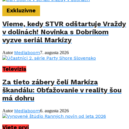
Exkluzívne
Vieme, kedy STVR odštartuje Vraždy
v dolinách! Novinka s Dobríkom
vyzve seriál Markízy
Mediaboom
Autor
7. augusta 2026
Televízia
Za tieto zábery čelí Markíza
škandálu: Obťažovanie v reality šou
má dohru
Mediaboom
Autor
6. augusta 2026
Viete prví