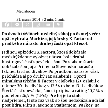
Mediaboom
31. marca 2014
/ 2 min. čítania
Po dvoch týždňoch nedeľný súboj po ôsmej večer
opäť vyhrala Markíza, jojkársky X Factor od
prudkého nárastu druhej časti opäť klesol.
Jedinou epizódou X Factoru, ktorá dokázala
medzitýždenne vykázať nárast, bola druhá
kastingová časť speváckej šou. Po slabom štarte
dokázala šou Joj a Primy na Slovensku narásť o
takmer tretinu divákov. Po prudkom náraste však
prichádza aj po druhý raz oslabenie. Oproti
minulému týždňu
X Factor
v cieľovke 12+ oslabil o
takmer 30-tis. divákov, v 12-54 to bolo 13-tis. divákov.
Štvrtá časť speváckej šou si pripísala rating 10,7 % s
podielom 26,5 % (12-54). Pre Joj je to stále
nadpriemer, tento raz však so šou nedokázala udržať
post lídra. Film s Jasonom Stathamom,
Parker
, na