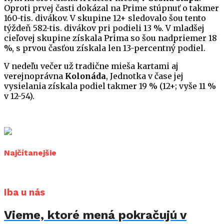
Oproti prvej časti dokázal na Prime stúpnuť o takmer
160-tis. divákov. V skupine 12+ sledovalo šou tento
týždeň 582-tis. divákov pri podieli 13 %. V mladšej
cieľovej skupine získala Prima so šou nadpriemer 18
%, s prvou časťou získala len 13-percentný podiel.
V nedeľu večer už tradične mieša kartami aj
verejnoprávna
Kolonáda
, Jednotka v čase jej
vysielania získala podiel takmer 19 % (12+; vyše 11 %
v 12-54).
Najčítanejšie
Iba u nás
Vieme, ktoré mená pokračujú v