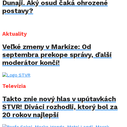
Dunaji. Aký osud čaká ohrozené
postavy?
Aktuality
Veľké zmeny v Markíze: Od
septembra prekope správy, ďalší
moderátor končí!
Televízia
Takto znie nový hlas v upútavkách
STVR! Diváci rozhodli, ktorý bol za
20 rokov najlepší