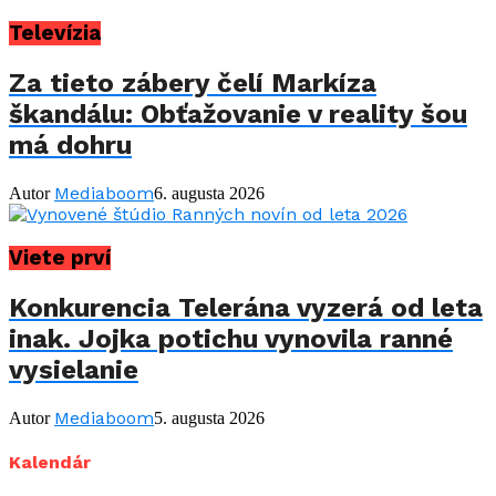
Televízia
Za tieto zábery čelí Markíza
škandálu: Obťažovanie v reality šou
má dohru
Mediaboom
Autor
6. augusta 2026
Viete prví
Konkurencia Telerána vyzerá od leta
inak. Jojka potichu vynovila ranné
vysielanie
Mediaboom
Autor
5. augusta 2026
Kalendár