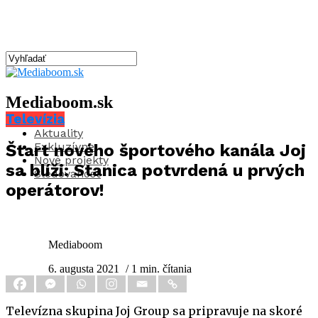
Mediaboom.sk
Televízia
Aktuality
Exkluzívne
Štart nového športového kanála Joj
Nové projekty
sa blíži: Stanica potvrdená u prvých
Sledovanosť
operátorov!
Mediaboom
6. augusta 2021
/ 1 min. čítania
Televízna skupina Joj Group sa pripravuje na skoré