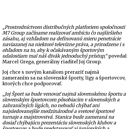
„Prostredníctvom distribučných platforiem spoločnosti
M7 Group začíname realizovať ambíciu čo najširšieho
zásahu, aj vzhľadom na definovanú mieru penetrácie
naviazanej na niektoré televízne práva, a prirodzene i s
ohľadom na to, aby k očakávaným športovým
udalostiam mal náš divák jednoduchý prístup,“
povedal
Marcel Grega, generálny riaditeľ Joj Group.
Joj chce s novým kanálom preraziť najmä
zameraním sa na slovenské športy, ligy a športovcov,
ktorých chce podporovať.
„Joj Šport sa bude venovať najmä slovenskému športu a
slovenským športovcom pôsobiacim v slovenských a
zahraničných ligách, no nebudú chýbať ani
najsledovanejšie medzinárodné a svetové športové
turnaje a majstrovstvá. Stanica bude zameraná na
dosiaľ chýbajúcu prezentáciu slovenských klubov a
športovcov a bude predstavovať aj juniorských a